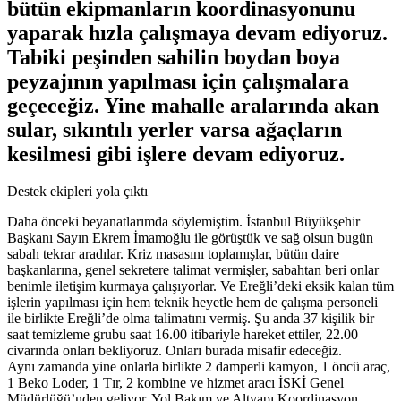
bütün ekipmanların koordinasyonunu
yaparak hızla çalışmaya devam ediyoruz.
Tabiki peşinden sahilin boydan boya
peyzajının yapılması için çalışmalara
geçeceğiz. Yine mahalle aralarında akan
sular, sıkıntılı yerler varsa ağaçların
kesilmesi gibi işlere devam ediyoruz.
Destek ekipleri yola çıktı
Daha önceki beyanatlarımda söylemiştim. İstanbul Büyükşehir
Başkanı Sayın Ekrem İmamoğlu ile görüştük ve sağ olsun bugün
sabah tekrar aradılar. Kriz masasını toplamışlar, bütün daire
başkanlarına, genel sekretere talimat vermişler, sabahtan beri onlar
benimle iletişim kurmaya çalışıyorlar. Ve Ereğli’deki eksik kalan tüm
işlerin yapılması için hem teknik heyetle hem de çalışma personeli
ile birlikte Ereğli’de olma talimatını vermiş. Şu anda 37 kişilik bir
saat temizleme grubu saat 16.00 itibariyle hareket ettiler, 22.00
civarında onları bekliyoruz. Onları burada misafir edeceğiz.
Aynı zamanda yine onlarla birlikte 2 damperli kamyon, 1 öncü araç,
1 Beko Loder, 1 Tır, 2 kombine ve hizmet aracı İSKİ Genel
Müdürlüğü’nden geliyor. Yol Bakım ve Altyapı Koordinasyon