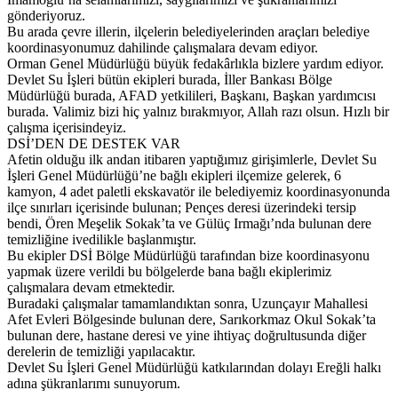
gönderiyoruz.
Bu arada çevre illerin, ilçelerin belediyelerinden araçları belediye
koordinasyonumuz dahilinde çalışmalara devam ediyor.
Orman Genel Müdürlüğü büyük fedakârlıkla bizlere yardım ediyor.
Devlet Su İşleri bütün ekipleri burada, İller Bankası Bölge
Müdürlüğü burada, AFAD yetkilileri, Başkanı, Başkan yardımcısı
burada. Valimiz bizi hiç yalnız bırakmıyor, Allah razı olsun. Hızlı bir
çalışma içerisindeyiz.
DSİ’DEN DE DESTEK VAR
Afetin olduğu ilk andan itibaren yaptığımız girişimlerle, Devlet Su
İşleri Genel Müdürlüğü’ne bağlı ekipleri ilçemize gelerek, 6
kamyon, 4 adet paletli ekskavatör ile belediyemiz koordinasyonunda
ilçe sınırları içerisinde bulunan; Pençes deresi üzerindeki tersip
bendi, Ören Meşelik Sokak’ta ve Gülüç Irmağı’nda bulunan dere
temizliğine ivedilikle başlanmıştır.
Bu ekipler DSİ Bölge Müdürlüğü tarafından bize koordinasyonu
yapmak üzere verildi bu bölgelerde bana bağlı ekiplerimiz
çalışmalara devam etmektedir.
Buradaki çalışmalar tamamlandıktan sonra, Uzunçayır Mahallesi
Afet Evleri Bölgesinde bulunan dere, Sarıkorkmaz Okul Sokak’ta
bulunan dere, hastane deresi ve yine ihtiyaç doğrultusunda diğer
derelerin de temizliği yapılacaktır.
Devlet Su İşleri Genel Müdürlüğü katkılarından dolayı Ereğli halkı
adına şükranlarımı sunuyorum.