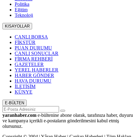
Politika
Eğitim
Teknoloji
KISAYOLLAR
CANLI BORSA
FİKSTÜR
PUAN DURUMU
CANLI SONUÇLAR
FİRMA REHBERİ
GAZETELER
YEREL HABERLER
HABER GÖNDER
HAVA DURUMU
İLETİŞİM
KÜNYE
E-BÜLTEN
yaranhaber.com
e-bültenine abone olarak, tarafınıza haber, duyuru
ve kampanya içerikli e-postaların gönderilmesini kabul etmiş
olursunuz.
Copyright © 2004 | Yâran Haber | Çankırı Haberleri | Tüm Hakları