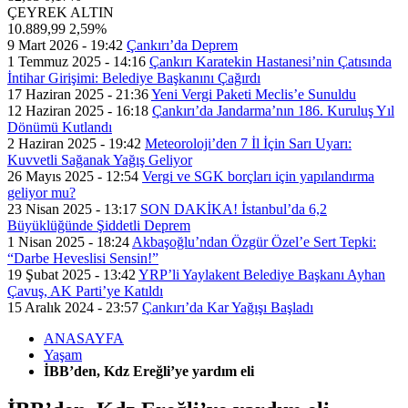
ÇEYREK ALTIN
10.889,99
2,59%
9 Mart 2026 - 19:42
Çankırı’da Deprem
1 Temmuz 2025 - 14:16
Çankırı Karatekin Hastanesi’nin Çatısında
İntihar Girişimi: Belediye Başkanını Çağırdı
17 Haziran 2025 - 21:36
Yeni Vergi Paketi Meclis’e Sunuldu
12 Haziran 2025 - 16:18
Çankırı’da Jandarma’nın 186. Kuruluş Yıl
Dönümü Kutlandı
2 Haziran 2025 - 19:42
Meteoroloji’den 7 İl İçin Sarı Uyarı:
Kuvvetli Sağanak Yağış Geliyor
26 Mayıs 2025 - 12:54
Vergi ve SGK borçları için yapılandırma
geliyor mu?
23 Nisan 2025 - 13:17
SON DAKİKA! İstanbul’da 6,2
Büyüklüğünde Şiddetli Deprem
1 Nisan 2025 - 18:24
Akbaşoğlu’ndan Özgür Özel’e Sert Tepki:
“Darbe Heveslisi Sensin!”
19 Şubat 2025 - 13:42
YRP’li Yaylakent Belediye Başkanı Ayhan
Çavuş, AK Parti’ye Katıldı
15 Aralık 2024 - 23:57
Çankırı’da Kar Yağışı Başladı
ANASAYFA
Yaşam
İBB’den, Kdz Ereğli’ye yardım eli