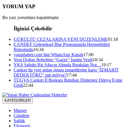
YORUM YAP
Bu yazı yorumlara kapatılmıştır.
İlginizi Çekebilir
GÜRÜLTÜ CEZALARINA YENİ DÜZENLEME
01:18
ÇANDEF Geleneksel İftar Programında Hemşehrileri
Buluşturdu
16:34
yaranhaber.com’dan WhatsApp Kanalı
17:00
Yeni Doğan Bebeğine “Gazze” İsmini Verdi
10:34
YKS Sabahı Bir Ağacın Altında Bırakılan Not…
19:17
Çankırı’da yere atılan sigara izmaritlerine karşı “İZMARİT
DEDEKTÖRÜ” mü geliyor?
17:44
TÜGVA Çankırı İl Başkanı Batuhan Dinlemez Dünya Evine
Girdi
22:44
KATEGORİLER
Manşet
Gündem
Sağlık
Ekonomi