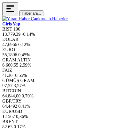
Haber ara...
Giriş Yap
BIST 100
13.779,39
-0,14%
DOLAR
47,6966
0,12%
EURO
55,1896
0,45%
GRAM ALTIN
6.660,55
2,59%
FAİZ
41,30
-0,55%
GÜMÜŞ GRAM
97,57
3,57%
BITCOIN
64.844,00
0,70%
GBP/TRY
64,4492
0,41%
EUR/USD
1,1567
0,36%
BRENT
82,63
0,17%