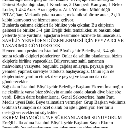
Dairesi Başkanlığından; 1 Kombine, 2 Damperli Kamyon, 1 Beko
Loder, 1 4×4 Arazi Aracı geliyor. Atık Yönetimi Müdürlüğü
İSTAÇ’tan; Mekanik yıkama aracı, mekanik süpürme aracı, 2 çift
kabin kamyonet ve hizmet aracı geliyor.
Bunlarda çalışma ekipleri ile birlikte yola çıktılar. Bu ekiplerin
gelmesi ile birlikte 3-4 gün Ereğli’deki temizlikler, su baskını olan
yerlerde yine yardıma, ağaçların kesiminde hizmette bulunacaklar.
SAHİLİN YENHİDEN DÜZENLENMESİ İÇİN PEYZAJCI VE
TASARIMCI GÖNDERECEK
Hemen onun peşinden İstanbul Büyükşehir Belediyesi, 3-4 gün
sonra teknik ekipleri gönderiyor. Onlar da sahilin planlaması bizim
ekiplerle birlikte yapacaklar. Biliyorsunuz sahil tamamen
mahvolmuş vaziyette, bugünkü çağdaş anlayışa, peyzaja göre
yeniden yapmak suretiyle tatbikata başlayacağız. Onun için de
ekiplerimize yardım etmek üzere peyzaj ve tasarımcıları da
gönderecekler.
Sağ olsun İstanbul Büyükşehir Belediye Başkanı Ekrem İmamoğlu
ne eksiğiniz varsa bize söyleyin anında orada olacak diye bize söz
verdi. Bütün daire başkanlarına, Genel Sekreterlere, hatta Parti
Meclis üyesi Baki Beye talimatları vermişler, Grup Başkan vekilimiz
Gökhan Günaydın da özel olarak bu işle ilgileniyor. Her türlü
desteği vereceklerini söylediler.
EKREM İMAMOĞLU’NE ŞÜKRANLARIMI SUNUYORUM
Ereğli halkı adına İstanbul Büyük şehir Başkanı Sayın Ekrem
İmamoğlu’na selamlarımızı, saygılarımızı ve şükranlarımızı