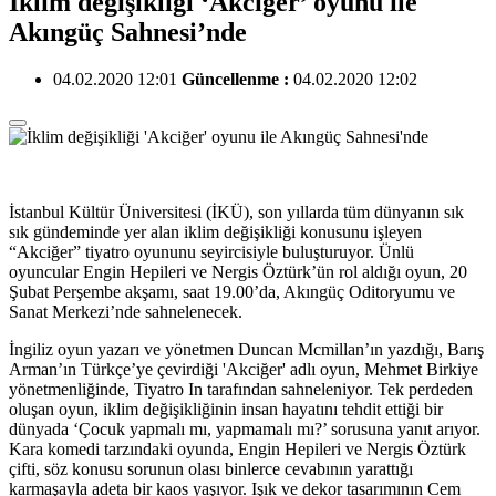
İklim değişikliği ‘Akciğer’ oyunu ile
Akıngüç Sahnesi’nde
04.02.2020 12:01
Güncellenme :
04.02.2020 12:02
İstanbul Kültür Üniversitesi (İKÜ), son yıllarda tüm dünyanın sık
sık gündeminde yer alan iklim değişikliği konusunu işleyen
“Akciğer” tiyatro oyununu seyircisiyle buluşturuyor. Ünlü
oyuncular Engin Hepileri ve Nergis Öztürk’ün rol aldığı oyun, 20
Şubat Perşembe akşamı, saat 19.00’da, Akıngüç Oditoryumu ve
Sanat Merkezi’nde sahnelenecek.
İngiliz oyun yazarı ve yönetmen Duncan Mcmillan’ın yazdığı, Barış
Arman’ın Türkçe’ye çevirdiği 'Akciğer' adlı oyun, Mehmet Birkiye
yönetmenliğinde, Tiyatro In tarafından sahneleniyor. Tek perdeden
oluşan oyun, iklim değişikliğinin insan hayatını tehdit ettiği bir
dünyada ‘Çocuk yapmalı mı, yapmamalı mı?’ sorusuna yanıt arıyor.
Kara komedi tarzındaki oyunda, Engin Hepileri ve Nergis Öztürk
çifti, söz konusu sorunun olası binlerce cevabının yarattığı
karmaşayla adeta bir kaos yaşıyor. Işık ve dekor tasarımının Cem