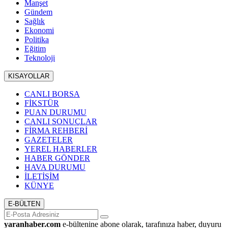
Manşet
Gündem
Sağlık
Ekonomi
Politika
Eğitim
Teknoloji
KISAYOLLAR
CANLI BORSA
FİKSTÜR
PUAN DURUMU
CANLI SONUÇLAR
FİRMA REHBERİ
GAZETELER
YEREL HABERLER
HABER GÖNDER
HAVA DURUMU
İLETİŞİM
KÜNYE
E-BÜLTEN
yaranhaber.com
e-bültenine abone olarak, tarafınıza haber, duyuru