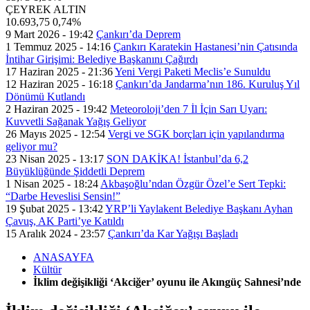
ÇEYREK ALTIN
10.693,75
0,74%
9 Mart 2026 - 19:42
Çankırı’da Deprem
1 Temmuz 2025 - 14:16
Çankırı Karatekin Hastanesi’nin Çatısında
İntihar Girişimi: Belediye Başkanını Çağırdı
17 Haziran 2025 - 21:36
Yeni Vergi Paketi Meclis’e Sunuldu
12 Haziran 2025 - 16:18
Çankırı’da Jandarma’nın 186. Kuruluş Yıl
Dönümü Kutlandı
2 Haziran 2025 - 19:42
Meteoroloji’den 7 İl İçin Sarı Uyarı:
Kuvvetli Sağanak Yağış Geliyor
26 Mayıs 2025 - 12:54
Vergi ve SGK borçları için yapılandırma
geliyor mu?
23 Nisan 2025 - 13:17
SON DAKİKA! İstanbul’da 6,2
Büyüklüğünde Şiddetli Deprem
1 Nisan 2025 - 18:24
Akbaşoğlu’ndan Özgür Özel’e Sert Tepki:
“Darbe Heveslisi Sensin!”
19 Şubat 2025 - 13:42
YRP’li Yaylakent Belediye Başkanı Ayhan
Çavuş, AK Parti’ye Katıldı
15 Aralık 2024 - 23:57
Çankırı’da Kar Yağışı Başladı
ANASAYFA
Kültür
İklim değişikliği ‘Akciğer’ oyunu ile Akıngüç Sahnesi’nde