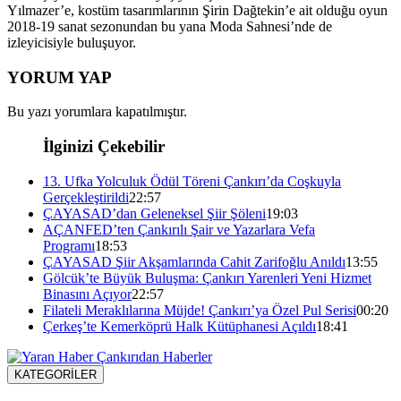
Yılmazer’e, kostüm tasarımlarının Şirin Dağtekin’e ait olduğu oyun
2018-19 sanat sezonundan bu yana Moda Sahnesi’nde de
izleyicisiyle buluşuyor.
YORUM YAP
Bu yazı yorumlara kapatılmıştır.
İlginizi Çekebilir
13. Ufka Yolculuk Ödül Töreni Çankırı’da Coşkuyla
Gerçekleştirildi
22:57
ÇAYASAD’dan Geleneksel Şiir Şöleni
19:03
AÇANFED’ten Çankırılı Şair ve Yazarlara Vefa
Programı
18:53
ÇAYASAD Şiir Akşamlarında Cahit Zarifoğlu Anıldı
13:55
Gölcük’te Büyük Buluşma: Çankırı Yarenleri Yeni Hizmet
Binasını Açıyor
22:57
Filateli Meraklılarına Müjde! Çankırı’ya Özel Pul Serisi
00:20
Çerkeş’te Kemerköprü Halk Kütüphanesi Açıldı
18:41
KATEGORİLER