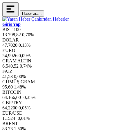
Haber ara...
Giriş Yap
BIST 100
13.798,82
0,70%
DOLAR
47,7020
0,13%
EURO
54,9926
0,09%
GRAM ALTIN
6.540,52
0,74%
FAİZ
41,53
0,00%
GÜMÜŞ GRAM
95,60
1,48%
BITCOIN
64.166,00
-0,35%
GBP/TRY
64,2200
0,05%
EUR/USD
1,1524
-0,01%
BRENT
83,73
1,50%