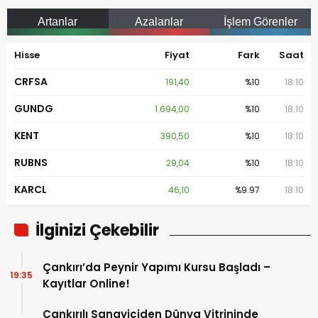
Artanlar
Azalanlar
İşlem Görenler
Hisse
Fiyat
Fark
Saat
CRFSA
191,40
%10
18:10
GUNDG
1.694,00
%10
18:10
KENT
390,50
%10
18:10
RUBNS
29,04
%10
18:10
KARCL
46,10
%9.97
18:10
İlginizi Çekebilir
Çankırı’da Peynir Yapımı Kursu Başladı –
19:35
Kayıtlar Online!
Çankırılı Sanayiciden Dünya Vitrininde