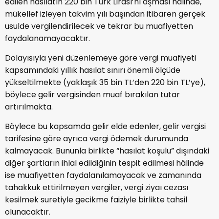
edilen hasılatın 220 bin Türk Lirası’nı aşması hâlinde,
mükellef izleyen takvim yılı başından itibaren gerçek
usulde vergilendirilecek ve tekrar bu muafiyetten
faydalanamayacaktır.
Dolayısıyla yeni düzenlemeye göre vergi muafiyeti
kapsamındaki yıllık hasılat sınırı önemli ölçüde
yükseltilmekte (yaklaşık 35 bin TL’den 220 bin TL’ye),
böylece gelir vergisinden muaf bırakılan tutar
artırılmakta.
Böylece bu kapsamda gelir elde edenler, gelir vergisi
tarifesine göre ayrıca vergi ödemek durumunda
kalmayacak. Bununla birlikte “hasılat koşulu” dışındaki
diğer şartların ihlal edildiğinin tespit edilmesi hâlinde
ise muafiyetten faydalanılamayacak ve zamanında
tahakkuk ettirilmeyen vergiler, vergi ziyaı cezası
kesilmek suretiyle gecikme faiziyle birlikte tahsil
olunacaktır.