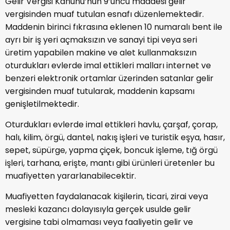
Gelir Vergisi Kanunu’nun 9’uncu maddesi gelir
vergisinden muaf tutulan esnafı düzenlemektedir.
Maddenin birinci fıkrasına eklenen 10 numaralı bent ile
ayrı bir iş yeri açmaksızın ve sanayi tipi veya seri
üretim yapabilen makine ve alet kullanmaksızın
oturdukları evlerde imal ettikleri malları internet ve
benzeri elektronik ortamlar üzerinden satanlar gelir
vergisinden muaf tutularak, maddenin kapsamı
genişletilmektedir.
Oturdukları evlerde imal ettikleri havlu, çarşaf, çorap,
halı, kilim, örgü, dantel, nakış işleri ve turistik eşya, hasır,
sepet, süpürge, yapma çiçek, boncuk işleme, tığ örgü
işleri, tarhana, erişte, mantı gibi ürünleri üretenler bu
muafiyetten yararlanabilecektir.
Muafiyetten faydalanacak kişilerin, ticari, zirai veya
mesleki kazancı dolayısıyla gerçek usulde gelir
vergisine tabi olmaması veya faaliyetin gelir ve