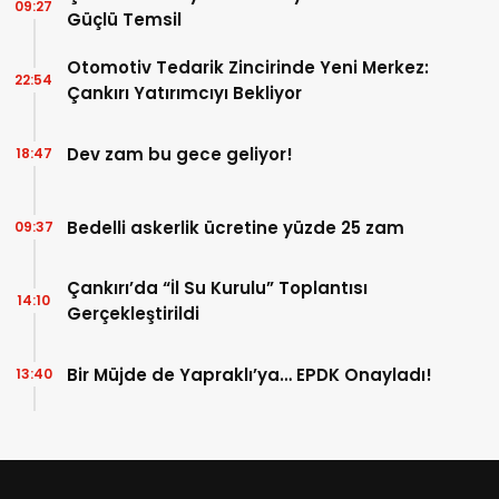
09:27
Güçlü Temsil
Otomotiv Tedarik Zincirinde Yeni Merkez:
22:54
Çankırı Yatırımcıyı Bekliyor
Dev zam bu gece geliyor!
18:47
Bedelli askerlik ücretine yüzde 25 zam
09:37
Çankırı’da “İl Su Kurulu” Toplantısı
14:10
Gerçekleştirildi
Bir Müjde de Yapraklı’ya… EPDK Onayladı!
13:40