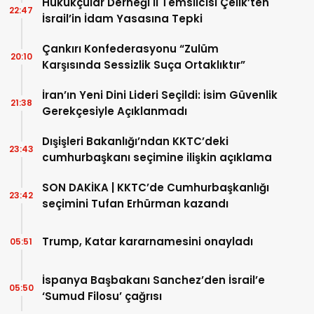
Hukukçular Derneği İl Temsilcisi Çelik’ten
22:47
İsrail’in İdam Yasasına Tepki
Çankırı Konfederasyonu “Zulüm
20:10
Karşısında Sessizlik Suça Ortaklıktır”
İran’ın Yeni Dini Lideri Seçildi: İsim Güvenlik
21:38
Gerekçesiyle Açıklanmadı
Dışişleri Bakanlığı’ndan KKTC’deki
23:43
cumhurbaşkanı seçimine ilişkin açıklama
SON DAKİKA | KKTC’de Cumhurbaşkanlığı
23:42
seçimini Tufan Erhürman kazandı
Trump, Katar kararnamesini onayladı
05:51
İspanya Başbakanı Sanchez’den İsrail’e
05:50
‘Sumud Filosu’ çağrısı