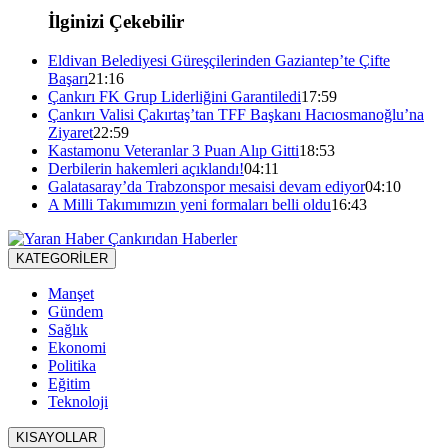
İlginizi Çekebilir
Eldivan Belediyesi Güreşçilerinden Gaziantep’te Çifte
Başarı
21:16
Çankırı FK Grup Liderliğini Garantiledi
17:59
Çankırı Valisi Çakırtaş’tan TFF Başkanı Hacıosmanoğlu’na
Ziyaret
22:59
Kastamonu Veteranlar 3 Puan Alıp Gitti
18:53
Derbilerin hakemleri açıklandı!
04:11
Galatasaray’da Trabzonspor mesaisi devam ediyor
04:10
A Milli Takımımızın yeni formaları belli oldu
16:43
KATEGORİLER
Manşet
Gündem
Sağlık
Ekonomi
Politika
Eğitim
Teknoloji
KISAYOLLAR