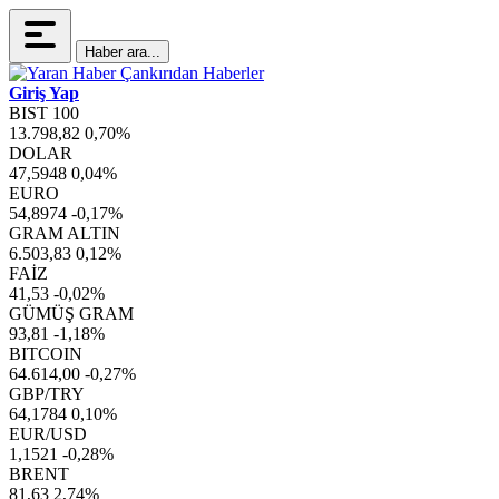
Haber ara...
Giriş Yap
BIST 100
13.798,82
0,70%
DOLAR
47,5948
0,04%
EURO
54,8974
-0,17%
GRAM ALTIN
6.503,83
0,12%
FAİZ
41,53
-0,02%
GÜMÜŞ GRAM
93,81
-1,18%
BITCOIN
64.614,00
-0,27%
GBP/TRY
64,1784
0,10%
EUR/USD
1,1521
-0,28%
BRENT
81,63
2,74%