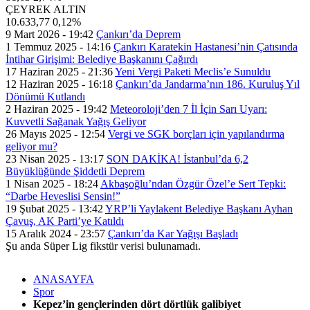
ÇEYREK ALTIN
10.633,77
0,12%
9 Mart 2026 - 19:42
Çankırı’da Deprem
1 Temmuz 2025 - 14:16
Çankırı Karatekin Hastanesi’nin Çatısında
İntihar Girişimi: Belediye Başkanını Çağırdı
17 Haziran 2025 - 21:36
Yeni Vergi Paketi Meclis’e Sunuldu
12 Haziran 2025 - 16:18
Çankırı’da Jandarma’nın 186. Kuruluş Yıl
Dönümü Kutlandı
2 Haziran 2025 - 19:42
Meteoroloji’den 7 İl İçin Sarı Uyarı:
Kuvvetli Sağanak Yağış Geliyor
26 Mayıs 2025 - 12:54
Vergi ve SGK borçları için yapılandırma
geliyor mu?
23 Nisan 2025 - 13:17
SON DAKİKA! İstanbul’da 6,2
Büyüklüğünde Şiddetli Deprem
1 Nisan 2025 - 18:24
Akbaşoğlu’ndan Özgür Özel’e Sert Tepki:
“Darbe Heveslisi Sensin!”
19 Şubat 2025 - 13:42
YRP’li Yaylakent Belediye Başkanı Ayhan
Çavuş, AK Parti’ye Katıldı
15 Aralık 2024 - 23:57
Çankırı’da Kar Yağışı Başladı
Şu anda Süper Lig fikstür verisi bulunamadı.
ANASAYFA
Spor
Kepez’in gençlerinden dört dörtlük galibiyet