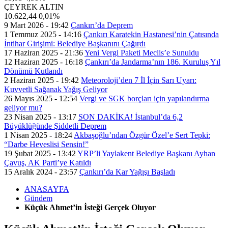
ÇEYREK ALTIN
10.622,44
0,01%
9 Mart 2026 - 19:42
Çankırı’da Deprem
1 Temmuz 2025 - 14:16
Çankırı Karatekin Hastanesi’nin Çatısında
İntihar Girişimi: Belediye Başkanını Çağırdı
17 Haziran 2025 - 21:36
Yeni Vergi Paketi Meclis’e Sunuldu
12 Haziran 2025 - 16:18
Çankırı’da Jandarma’nın 186. Kuruluş Yıl
Dönümü Kutlandı
2 Haziran 2025 - 19:42
Meteoroloji’den 7 İl İçin Sarı Uyarı:
Kuvvetli Sağanak Yağış Geliyor
26 Mayıs 2025 - 12:54
Vergi ve SGK borçları için yapılandırma
geliyor mu?
23 Nisan 2025 - 13:17
SON DAKİKA! İstanbul’da 6,2
Büyüklüğünde Şiddetli Deprem
1 Nisan 2025 - 18:24
Akbaşoğlu’ndan Özgür Özel’e Sert Tepki:
“Darbe Heveslisi Sensin!”
19 Şubat 2025 - 13:42
YRP’li Yaylakent Belediye Başkanı Ayhan
Çavuş, AK Parti’ye Katıldı
15 Aralık 2024 - 23:57
Çankırı’da Kar Yağışı Başladı
ANASAYFA
Gündem
Küçük Ahmet’in İsteği Gerçek Oluyor