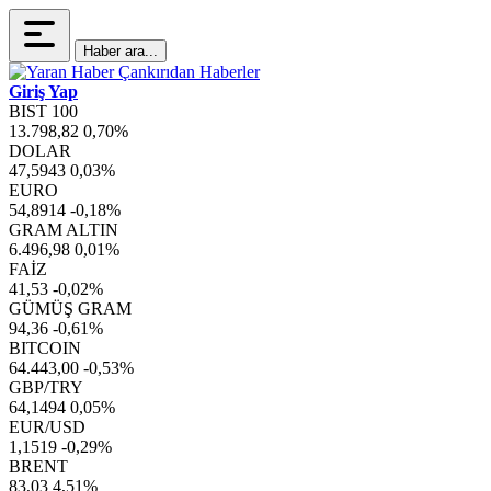
Haber ara...
Giriş Yap
BIST 100
13.798,82
0,70%
DOLAR
47,5943
0,03%
EURO
54,8914
-0,18%
GRAM ALTIN
6.496,98
0,01%
FAİZ
41,53
-0,02%
GÜMÜŞ GRAM
94,36
-0,61%
BITCOIN
64.443,00
-0,53%
GBP/TRY
64,1494
0,05%
EUR/USD
1,1519
-0,29%
BRENT
83,03
4,51%