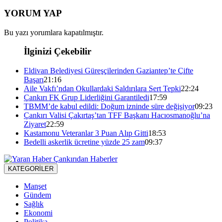
YORUM YAP
Bu yazı yorumlara kapatılmıştır.
İlginizi Çekebilir
Eldivan Belediyesi Güreşçilerinden Gaziantep’te Çifte
Başarı
21:16
Aile Vakfı’ndan Okullardaki Saldırılara Sert Tepki
22:24
Çankırı FK Grup Liderliğini Garantiledi
17:59
TBMM’de kabul edildi: Doğum izninde süre değişiyor
09:23
Çankırı Valisi Çakırtaş’tan TFF Başkanı Hacıosmanoğlu’na
Ziyaret
22:59
Kastamonu Veteranlar 3 Puan Alıp Gitti
18:53
Bedelli askerlik ücretine yüzde 25 zam
09:37
KATEGORİLER
Manşet
Gündem
Sağlık
Ekonomi
Politika