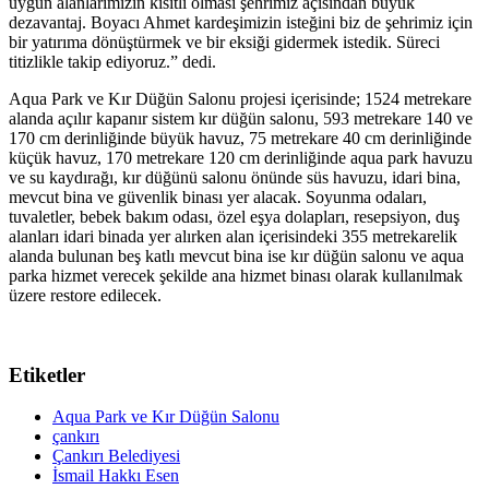
uygun alanlarımızın kısıtlı olması şehrimiz açısından büyük
dezavantaj. Boyacı Ahmet kardeşimizin isteğini biz de şehrimiz için
bir yatırıma dönüştürmek ve bir eksiği gidermek istedik. Süreci
titizlikle takip ediyoruz.” dedi.
Aqua Park ve Kır Düğün Salonu projesi içerisinde; 1524 metrekare
alanda açılır kapanır sistem kır düğün salonu, 593 metrekare 140 ve
170 cm derinliğinde büyük havuz, 75 metrekare 40 cm derinliğinde
küçük havuz, 170 metrekare 120 cm derinliğinde aqua park havuzu
ve su kaydırağı, kır düğünü salonu önünde süs havuzu, idari bina,
mevcut bina ve güvenlik binası yer alacak. Soyunma odaları,
tuvaletler, bebek bakım odası, özel eşya dolapları, resepsiyon, duş
alanları idari binada yer alırken alan içerisindeki 355 metrekarelik
alanda bulunan beş katlı mevcut bina ise kır düğün salonu ve aqua
parka hizmet verecek şekilde ana hizmet binası olarak kullanılmak
üzere restore edilecek.
Etiketler
Aqua Park ve Kır Düğün Salonu
çankırı
Çankırı Belediyesi
İsmail Hakkı Esen