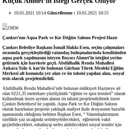
Küçük Ahmet’in İsteği Gerçek Oluyor
10.01.2021 10:14
Güncellenme :
10.01.2021 10:15
Çankırı’nın Aqua Park ve Kır Düğün Salonu Projesi Hazır
Çankırı Belediye Başkanı İsmail Hakkı Esen, seçim
çalışmaları
sırasında gerçekleştirdiği vatandaş buluşmalarında kendisinden
aqua park yapılmasını isteyen Boyacı Ahmet’in isteğini yerine
getirmek için harekete geçti. Abdülhalik Renda Mahallesi
Ankara Yolu 4. km’de bulunan Gürhan Titrek Mesleki Eğitim
Merkezi alt kısmında yer alan ve ön tahsisi yapılan alan, sosyal
tesis olarak projelendirildi.
Abdülhalik Renda Mahallesi’nde bulunan mülkiyeti Hazineye ait
olan 9221,35 metrekare yüzölçümlü “eğitim ve spor tesisleri” olarak
kullanılmak üzere ayrılan alanın ön tahsisi projelendirilmek üzere
Çankırı Belediyesi’ne yapıldı. Aqua Park ve Kır Düğün Salonu
olarak hazırlanan projenin yaklaşık maliyet ihale dosyasının hazırlık
aşamasında olduğunu belirten Başkan Esen, “ Vatandaşlarımızın
özellikle yaz sıcağında serinleyebilecekleri, eğlenerek vakit
geçirebilecekleri, rahatlayıp nefes alabilecekleri sosyal tesisler için