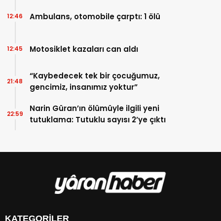
Birlik Haber Ajansı
Ambulans, otomobile çarptı: 1 ölü
12:46
Motosiklet kazaları can aldı
12:45
“Kaybedecek tek bir çocuğumuz,
21:48
gencimiz, insanımız yoktur”
Narin Güran’ın ölümüyle ilgili yeni
22:59
tutuklama: Tutuklu sayısı 2’ye çıktı
KATEGORİLER