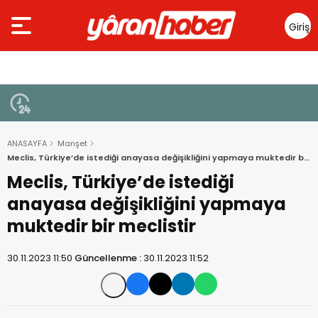
Giriş
Yap
ANASAYFA
Manşet
Meclis, Türkiye’de istediği anayasa değişikliğini yapmaya muktedir bir
meclistir
Meclis, Türkiye’de istediği
anayasa değişikliğini yapmaya
muktedir bir meclistir
30.11.2023 11:50
Güncellenme :
30.11.2023 11:52