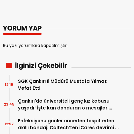
YORUM YAP
Bu yazı yorumlara kapatılmıştır.
İlginizi Çekebilir
SGK Çankırı İl Müdürü Mustafa Yılmaz
12:19
Vefat Etti
Çankırı’da üniversiteli genç kız kabusu
23:45
yaşadı! İşte kan donduran o mesajlar:
‘Senin ölünü kimse bulamayacak’
Enfeksiyonu günler önceden tespit eden
12:57
akıllı bandaj: Caltech’ten iCares devrimi –