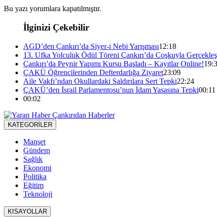
Bu yazı yorumlara kapatılmıştır.
İlginizi Çekebilir
AGD’den Çankırı’da Siyer-i Nebi Yarışması
12:18
13. Ufka Yolculuk Ödül Töreni Çankırı’da Coşkuyla Gerçekleşt
Çankırı’da Peynir Yapımı Kursu Başladı – Kayıtlar Online!
19:
ÇAKÜ Öğrencilerinden Defterdarlığa Ziyaret
23:09
Aile Vakfı’ndan Okullardaki Saldırılara Sert Tepki
22:24
ÇAKÜ’den İsrail Parlamentosu’nun İdam Yasasına Tepki
00:11
00:02
KATEGORİLER
Manşet
Gündem
Sağlık
Ekonomi
Politika
Eğitim
Teknoloji
KISAYOLLAR