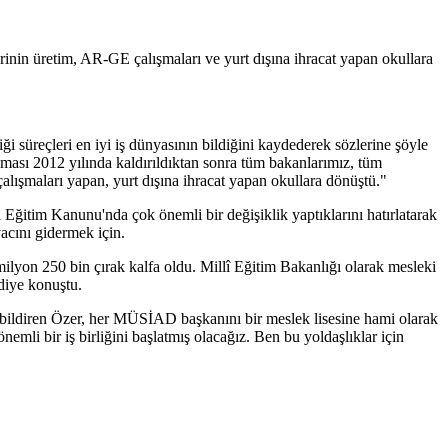
in üretim, AR-GE çalışmaları ve yurt dışına ihracat yapan okullara
 süreçleri en iyi iş dünyasının bildiğini kaydederek sözlerine şöyle
laması 2012 yılında kaldırıldıktan sonra tüm bakanlarımız, tüm
çalışmaları yapan, yurt dışına ihracat yapan okullara dönüştü."
 Eğitim Kanunu'nda çok önemli bir değişiklik yaptıklarını hatırlatarak
yacını gidermek için.
ilyon 250 bin çırak kalfa oldu. Millî Eğitim Bakanlığı olarak mesleki
 diye konuştu.
bildiren Özer, her MÜSİAD başkanını bir meslek lisesine hami olarak
mli bir iş birliğini başlatmış olacağız. Ben bu yoldaşlıklar için