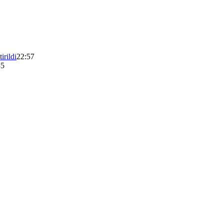
irildi
22:57
35