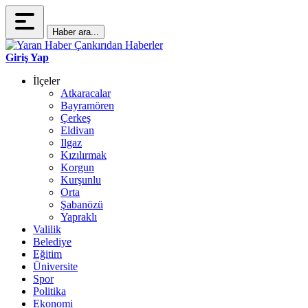
Haber ara...
Giriş Yap
İlçeler
Atkaracalar
Bayramören
Çerkeş
Eldivan
Ilgaz
Kızılırmak
Korgun
Kurşunlu
Orta
Şabanözü
Yapraklı
Valilik
Belediye
Eğitim
Üniversite
Spor
Politika
Ekonomi