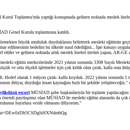
rul Toplantısı'nda yaptığı konuşmada gelinen noktada meslek liselerin
D Genel Kurulu toplantısına katıldı.
örmekten büyük mutluluk duyduklarını belirterek mesleki eğitimin geçtiği
mar edilmesinin bedelini bu ülkede nasıl ödediğini... İşte katsayı uygu
rf ettiler ve gelinen noktada artık meslek liseleri üretim yapan, AR-GE 
ğu mesleki eğitim merkezlerinde 2021 yılının sonunda 3308 Sayılı Mesleki
üçük ve orta ölçekli işletmeler için çok kritik olan çırak, kalfa usta ihti
i. Hedef olarak 1 milyon çırak- kalfa koyduk. 2022 yılının sonunda 1 m
asının ihtiyaç duyduğu insan kaynağını hızlı bir şekilde yetiştireceğiz."
ylikdüzü escort
MÜSİAD şube başkanlarıyla bir toplantı yapılacağını 
en önemli paydaşımız olan MÜSİAD ile mesleki eğitim alanında da çok öne
lunun hayırlara vesile olmasını diliyorum."
5?s=46&t=DEw0zDh5CSDgIsHXNdmhQg