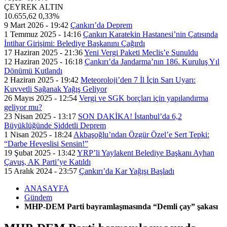
ÇEYREK ALTIN
10.655,62
0,33%
9 Mart 2026 - 19:42
Çankırı’da Deprem
1 Temmuz 2025 - 14:16
Çankırı Karatekin Hastanesi’nin Çatısında
İntihar Girişimi: Belediye Başkanını Çağırdı
17 Haziran 2025 - 21:36
Yeni Vergi Paketi Meclis’e Sunuldu
12 Haziran 2025 - 16:18
Çankırı’da Jandarma’nın 186. Kuruluş Yıl
Dönümü Kutlandı
2 Haziran 2025 - 19:42
Meteoroloji’den 7 İl İçin Sarı Uyarı:
Kuvvetli Sağanak Yağış Geliyor
26 Mayıs 2025 - 12:54
Vergi ve SGK borçları için yapılandırma
geliyor mu?
23 Nisan 2025 - 13:17
SON DAKİKA! İstanbul’da 6,2
Büyüklüğünde Şiddetli Deprem
1 Nisan 2025 - 18:24
Akbaşoğlu’ndan Özgür Özel’e Sert Tepki:
“Darbe Heveslisi Sensin!”
19 Şubat 2025 - 13:42
YRP’li Yaylakent Belediye Başkanı Ayhan
Çavuş, AK Parti’ye Katıldı
15 Aralık 2024 - 23:57
Çankırı’da Kar Yağışı Başladı
ANASAYFA
Gündem
MHP-DEM Parti bayramlaşmasında “Demli çay” şakası