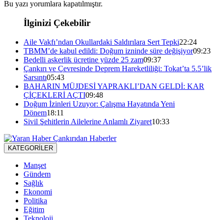
Bu yazı yorumlara kapatılmıştır.
İlginizi Çekebilir
Aile Vakfı’ndan Okullardaki Saldırılara Sert Tepki
22:24
TBMM’de kabul edildi: Doğum izninde süre değişiyor
09:23
Bedelli askerlik ücretine yüzde 25 zam
09:37
Çankırı ve Çevresinde Deprem Hareketliliği: Tokat’ta 5.5’lik
Sarsıntı
05:43
BAHARIN MÜJDESİ YAPRAKLI’DAN GELDİ: KAR
ÇİÇEKLERİ AÇTI
09:48
Doğum İzinleri Uzuyor: Çalışma Hayatında Yeni
Dönem
18:11
Sivil Şehitlerin Ailelerine Anlamlı Ziyaret
10:33
KATEGORİLER
Manşet
Gündem
Sağlık
Ekonomi
Politika
Eğitim
Teknoloji