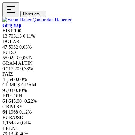
Haber ara...
Giriş Yap
BIST 100
13.703,13
0,11%
DOLAR
47,5932
0,03%
EURO
55,0223
0,06%
GRAM ALTIN
6.517,20
0,33%
FAİZ
41,54
0,00%
GÜMÜŞ GRAM
95,03
0,10%
BITCOIN
64.645,00
-0,22%
GBP/TRY
64,1968
0,12%
EUR/USD
1,1548
-0,04%
BRENT
79,13
-0,40%