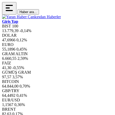
Haber ara...
Giriş Yap
BIST 100
13.779,39
-0,14%
DOLAR
47,6966
0,12%
EURO
55,1896
0,45%
GRAM ALTIN
6.660,55
2,59%
FAİZ
41,30
-0,55%
GÜMÜŞ GRAM
97,57
3,57%
BITCOIN
64.844,00
0,70%
GBP/TRY
64,4492
0,41%
EUR/USD
1,1567
0,36%
BRENT
82,63
0,17%