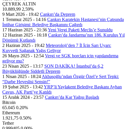
ÇEYREK ALTIN
10.889,99
2,59%
9 Mart 2026 - 19:42
Çankırı’da Deprem
1 Temmuz 2025 - 14:16
Çankırı Karatekin Hastanesi’nin Çatısında
İntihar Girişimi: Belediye Başkanını Çağırdı
17 Haziran 2025 - 21:36
Yeni Vergi Paketi Meclis’e Sunuldu
12 Haziran 2025 - 16:18
Çankırı’da Jandarma’nın 186. Kuruluş Yıl
Dönümü Kutlandı
2 Haziran 2025 - 19:42
Meteoroloji’den 7 İl İçin Sarı Uyarı:
Kuvvetli Sağanak Yağış Geliyor
26 Mayıs 2025 - 12:54
Vergi ve SGK borçları için yapılandırma
geliyor mu?
23 Nisan 2025 - 13:17
SON DAKİKA! İstanbul’da 6,2
Büyüklüğünde Şiddetli Deprem
1 Nisan 2025 - 18:24
Akbaşoğlu’ndan Özgür Özel’e Sert Tepki:
“Darbe Heveslisi Sensin!”
19 Şubat 2025 - 13:42
YRP’li Yaylakent Belediye Başkanı Ayhan
Çavuş, AK Parti’ye Katıldı
15 Aralık 2024 - 23:57
Çankırı’da Kar Yağışı Başladı
Bitcoin
65.045
0.20%
Ethereum
1.921,75
0.50%
Tether
0,999405
0.00%