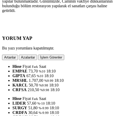
yapılar bulunmaktadır. Günümüzde, Caminin vakfiye dükkanlarının
bulunduğu bölüm restorasyon yapılarak el sanatları çarşısı haline
getirildi.
YORUM YAP
Bu yazı yorumlara kapatılmıştır.
Artanlar
Azalanlar
İşlem Görenler
Hisse
Fiyat
Saat
Fark
EMPAE
73,70
18:10
%10
GIPTA
67,65
18:10
%10
MRSHL
1.707,00
18:10
%9.99
KARCL
50,70
18:10
%9.98
CRFSA
210,50
18:10
%9.98
Hisse
Fiyat
Saat
Fark
LIDER
57,60
18:10
%-10
SURGY
51,80
18:10
%-9.99
CRDFA
30,64
18:10
%-9.99