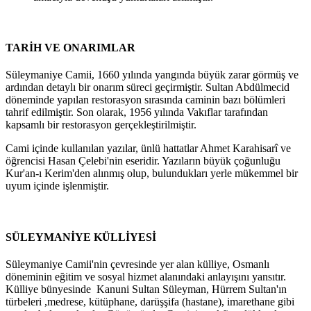
TARİH VE ONARIMLAR
Süleymaniye Camii, 1660 yılında yangında büyük zarar görmüş ve
ardından detaylı bir onarım süreci geçirmiştir. Sultan Abdülmecid
döneminde yapılan restorasyon sırasında caminin bazı bölümleri
tahrif edilmiştir. Son olarak, 1956 yılında Vakıflar tarafından
kapsamlı bir restorasyon gerçekleştirilmiştir.
Cami içinde kullanılan yazılar, ünlü hattatlar Ahmet Karahisarî ve
öğrencisi Hasan Çelebi'nin eseridir. Yazıların büyük çoğunluğu
Kur'an-ı Kerim'den alınmış olup, bulundukları yerle mükemmel bir
uyum içinde işlenmiştir.
SÜLEYMANİYE KÜLLİYESİ
Süleymaniye Camii'nin çevresinde yer alan külliye, Osmanlı
döneminin eğitim ve sosyal hizmet alanındaki anlayışını yansıtır.
Külliye bünyesinde Kanuni Sultan Süleyman, Hürrem Sultan'ın
türbeleri ,medrese, kütüphane, darüşşifa (hastane), imarethane gibi