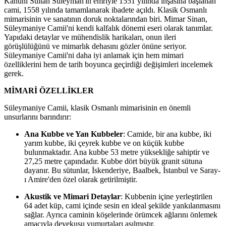
Kanuni Sultan Süleyman'ın emriyle 1551 yılında inşasına başlanan
cami, 1558 yılında tamamlanarak ibadete açıldı. Klasik Osmanlı
mimarisinin ve sanatının doruk noktalarından biri. Mimar Sinan,
Süleymaniye Camii'ni kendi kalfalık dönemi eseri olarak tanımlar.
Yapıdaki detaylar ve mühendislik harikaları, onun ileri
görüşlülüğünü ve mimarlık dehasını gözler önüne seriyor.
Süleymaniye Camii'ni daha iyi anlamak için hem mimari
özelliklerini hem de tarih boyunca geçirdiği değişimleri incelemek
gerek.
MİMARİ ÖZELLİKLER
Süleymaniye Camii, klasik Osmanlı mimarisinin en önemli
unsurlarını barındırır:
Ana Kubbe ve Yan Kubbeler
: Camide, bir ana kubbe, iki
yarım kubbe, iki çeyrek kubbe ve on küçük kubbe
bulunmaktadır. Ana kubbe 53 metre yüksekliğe sahiptir ve
27,25 metre çapındadır. Kubbe dört büyük granit sütuna
dayanır. Bu sütunlar, İskenderiye, Baalbek, İstanbul ve Saray-
ı Amire'den özel olarak getirilmiştir.
Akustik ve Mimari Detaylar
: Kubbenin içine yerleştirilen
64 adet küp, cami içinde sesin en ideal şekilde yankılanmasını
sağlar. Ayrıca caminin köşelerinde örümcek ağlarını önlemek
amacıyla devekuşu yumurtaları asılmıştır.