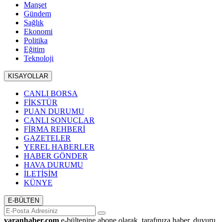
Manşet
Gündem
Sağlık
Ekonomi
Politika
Eğitim
Teknoloji
KISAYOLLAR
CANLI BORSA
FİKSTÜR
PUAN DURUMU
CANLI SONUÇLAR
FİRMA REHBERİ
GAZETELER
YEREL HABERLER
HABER GÖNDER
HAVA DURUMU
İLETİŞİM
KÜNYE
E-BÜLTEN
yaranhaber.com
e-bültenine abone olarak, tarafınıza haber, duyuru