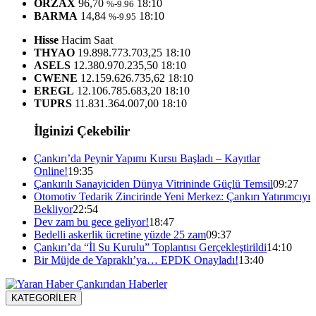
ORZAX
96,70
18:10
%-9.96
BARMA
14,84
18:10
%-9.95
Hisse
Hacim
Saat
THYAO
19.898.773.703,25
18:10
ASELS
12.380.970.235,50
18:10
CWENE
12.159.626.735,62
18:10
EREGL
12.106.785.683,20
18:10
TUPRS
11.831.364.007,00
18:10
İlginizi Çekebilir
Çankırı’da Peynir Yapımı Kursu Başladı – Kayıtlar
Online!
19:35
Çankırılı Sanayiciden Dünya Vitrininde Güçlü Temsil
09:27
Otomotiv Tedarik Zincirinde Yeni Merkez: Çankırı Yatırımcıyı
Bekliyor
22:54
Dev zam bu gece geliyor!
18:47
Bedelli askerlik ücretine yüzde 25 zam
09:37
Çankırı’da “İl Su Kurulu” Toplantısı Gerçekleştirildi
14:10
Bir Müjde de Yapraklı’ya… EPDK Onayladı!
13:40
KATEGORİLER