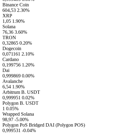
Binance Coin
604,53
2.30%
XRP
1,05
1.90%
Solana
76,36
3.60%
TRON
0,32865
0.20%
Dogecoin
0,071161
2.10%
Cardano
0,199756
1.20%
Dai
0,999869
0.00%
Avalanche
6,54
1.90%
Arbitrum B. USDT
0,999951
0.02%
Polygon B. USDT
1
0.05%
Wrapped Solana
98,97
-5.00%
Polygon PoS Bridged DAI (Polygon POS)
0,999531
-0.04%