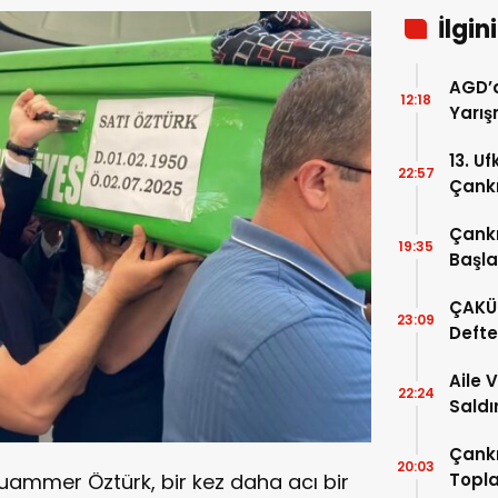
İlgin
AGD’d
12:18
Yarış
13. U
22:57
Çankı
Gerçe
Çankı
19:35
Başla
ÇAKÜ 
23:09
Defte
Aile 
22:24
Saldı
Çankı
20:03
Topla
 Muammer Öztürk, bir kez daha acı bir