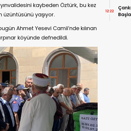
ayınvalidesini kaybeden Öztürk, bu kez
Çankı
12:22
n üzüntüsünü yaşıyor.
Başla
Kurta
ugün Ahmet Yesevi Camii’nde kılınan
rpınar köyünde defnedildi.