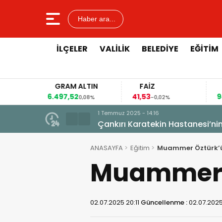
Haber ara...
İLÇELER
VALILIK
BELEDIYE
EĞITIM
GRAM ALTIN
FAİZ
6.497,52
41,53
9
02%
0,08%
-0,02%
5 - 14:16
aratekin Hastanesi’nin Çatısında İntihar Girişimi: Beledi
ANASAYFA
Eğitim
Muammer Öztürk’ü
Muammer Ö
02.07.2025 20:11
Güncellenme :
02.07.2025