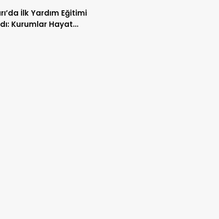
rı’da İlk Yardım Eğitimi
dı: Kurumlar Hayat
rmak İçin Bir Araya Geldi