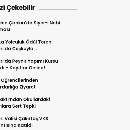
izi Çekebilir
en Çankırı’da Siyer-i Nebi
ması
fka Yolculuk Ödül Töreni
rı’da Coşkuyla
kleştirildi
rı’da Peynir Yapımı Kursu
dı – Kayıtlar Online!
Öğrencilerinden
rdarlığa Ziyaret
Vakfı’ndan Okullardaki
rılara Sert Tepki
rı Valisi Çakırtaş VKS
ntısına Katıldı