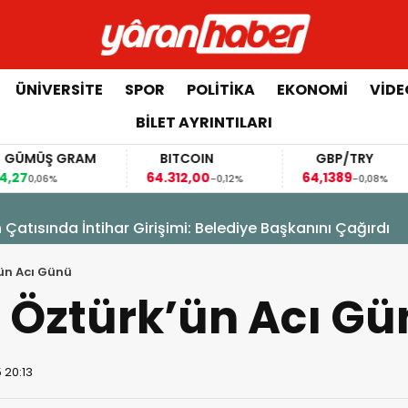
ÜNIVERSITE
SPOR
POLITIKA
EKONOMI
VIDE
BILET AYRINTILARI
GÜMÜŞ GRAM
BITCOIN
GBP/TRY
4,27
64.312,00
64,1389
0,06%
-0,12%
-0,08%
17 Haziran 2025 - 2
ye Başkanını Çağırdı
Yeni Vergi Pa
n Acı Günü
ztürk’ün Acı Gü
 20:13