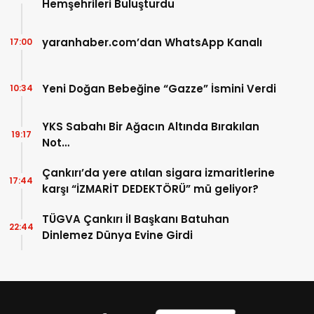
Hemşehrileri Buluşturdu
yaranhaber.com’dan WhatsApp Kanalı
17:00
Yeni Doğan Bebeğine “Gazze” İsmini Verdi
10:34
YKS Sabahı Bir Ağacın Altında Bırakılan
19:17
Not…
Çankırı’da yere atılan sigara izmaritlerine
17:44
karşı “İZMARİT DEDEKTÖRÜ” mü geliyor?
TÜGVA Çankırı İl Başkanı Batuhan
22:44
Dinlemez Dünya Evine Girdi