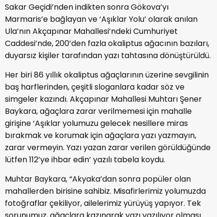
Sakar Geçidi’nden indikten sonra Gökova’yı
Marmaris’e bağlayan ve ‘Aşıklar Yolu’ olarak anılan
Ula’nın Akçapınar Mahallesi’ndeki Cumhuriyet
Caddesi’nde, 200’den fazla okaliptus ağacının bazıları,
duyarsız kişiler tarafından yazı tahtasına dönüştürüldü.
Her biri 86 yıllık okaliptus ağaçlarının üzerine sevgilinin
baş harflerinden, çeşitli sloganlara kadar söz ve
simgeler kazındı. Akçapınar Mahallesi Muhtarı Şener
Baykara, ağaçlara zarar verilmemesi için mahalle
girişine ‘Aşıklar yolumuzu gelecek nesillere miras
bırakmak ve korumak için ağaçlara yazı yazmayın,
zarar vermeyin. Yazı yazan zarar verilen görüldüğünde
lütfen 112’ye ihbar edin’ yazılı tabela koydu.
Muhtar Baykara, “Akyaka’dan sonra popüler olan
mahallerden birisine sahibiz. Misafirlerimiz yolumuzda
fotoğraflar çekiliyor, ailelerimiz yürüyüş yapıyor. Tek
sorunumuz, ağaçlara kazınarak yazı yazılıyor olması.