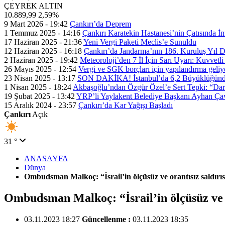
ÇEYREK ALTIN
10.889,99
2,59%
9 Mart 2026 - 19:42
Çankırı’da Deprem
1 Temmuz 2025 - 14:16
Çankırı Karatekin Hastanesi’nin Çatısında İn
17 Haziran 2025 - 21:36
Yeni Vergi Paketi Meclis’e Sunuldu
12 Haziran 2025 - 16:18
Çankırı’da Jandarma’nın 186. Kuruluş Yıl
2 Haziran 2025 - 19:42
Meteoroloji’den 7 İl İçin Sarı Uyarı: Kuvvetl
26 Mayıs 2025 - 12:54
Vergi ve SGK borçları için yapılandırma geli
23 Nisan 2025 - 13:17
SON DAKİKA! İstanbul’da 6,2 Büyüklüğünde
1 Nisan 2025 - 18:24
Akbaşoğlu’ndan Özgür Özel’e Sert Tepki: “Dar
19 Şubat 2025 - 13:42
YRP’li Yaylakent Belediye Başkanı Ayhan Çav
15 Aralık 2024 - 23:57
Çankırı’da Kar Yağışı Başladı
Çankırı
Açık
31 °
ANASAYFA
Dünya
Ombudsman Malkoç: “İsrail’in ölçüsüz ve orantısız saldırı
Ombudsman Malkoç: “İsrail’in ölçüsüz ve o
03.11.2023 18:27
Güncellenme :
03.11.2023 18:35