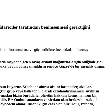
idareciler tarafından benimsenmesi gerektiğini
üklerin korunmasına ve güçlendirilmesine katkıda bulunmayı
a meydana gelen savaşlardaki mağdurlarla ilgilendiğimiz gibi
hukuka uygun olmayan saldırısı sonucu Gazze’de bir insanlık dramı,
sun istiyoruz. Sebebi ne olursa olsun; hastaneler, okullar,
bir grup veya halk toplu olarak cezalandırılmamalı, sivillerin
 duymadan bizim burada iyi yönetim hakkını konuşmamızın bir
bilir. Biz Ombudsmanların ve vicdanı olan herkesin ortak dili
aybedeni olmaz. İnsanlık için esas olan huzurdur, refahtır,