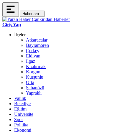
Haber ara...
Giriş Yap
İlçeler
Atkaracalar
Bayramören
Çerkeş
Eldivan
Ilgaz
Kızılırmak
Korgun
Kurşunlu
Orta
Şabanözü
Yapraklı
Valilik
Belediye
Eğitim
Üniversite
Spor
Politika
Ekonomi