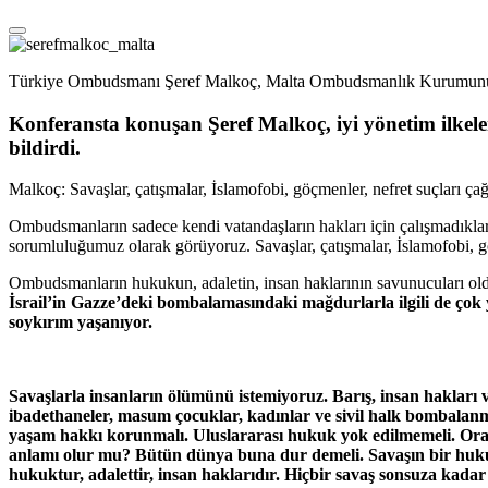
Türkiye Ombudsmanı Şeref Malkoç, Malta Ombudsmanlık Kurumunun dü
Konferansta konuşan Şeref Malkoç, iyi yönetim ilkeler
bildirdi.
Malkoç: Savaşlar, çatışmalar, İslamofobi, göçmenler, nefret suçları ça
Ombudsmanların sadece kendi vatandaşların hakları için çalışmadıkla
sorumluluğumuz olarak görüyoruz. Savaşlar, çatışmalar, İslamofobi, gö
Ombudsmanların hukukun, adaletin, insan haklarının savunucuları old
İsrail’in Gazze’deki bombalamasındaki mağdurlarla ilgili de çok y
soykırım yaşanıyor.
Savaşlarla insanların ölümünü istemiyoruz. Barış, insan hakları ve
ibadethaneler, masum çocuklar, kadınlar ve sivil halk bombalanmam
yaşam hakkı korunmalı. Uluslararası hukuk yok edilmemeli. Orad
anlamı olur mu? Bütün dünya buna dur demeli. Savaşın bir hukuku,
hukuktur, adalettir, insan haklarıdır. Hiçbir savaş sonsuza kadar