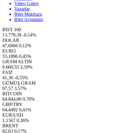
Video Galeri
Yazarlar
Bilet Makbuzu
Bilet Ayrıntıları
BIST 100
13.779,39
-0,14%
DOLAR
47,6966
0,12%
EURO
55,1896
0,45%
GRAM ALTIN
6.660,55
2,59%
FAİZ
41,30
-0,55%
GÜMÜŞ GRAM
97,57
3,57%
BITCOIN
64.844,00
0,70%
GBP/TRY
64,4492
0,41%
EUR/USD
1,1567
0,36%
BRENT
82,63
0,17%