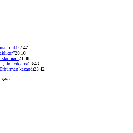
sına Tepki
22:47
klıktır”
20:10
çıklanmadı
21:38
lişkin açıklama
23:43
Erhürman kazandı
23:42
05:50