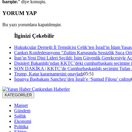
barıştır.
” diye konuştu.
YORUM YAP
Bu yazı yorumlara kapatılmıştır.
İlginizi Çekebilir
Hukukçular Derneği İl Temsilcisi Çelik’ten İsrail’in İdam Yasa
Çankırı Konfederasyonu “Zulüm Karşısında Sessizlik Suça Orta
İran’ın Yeni Dini Lideri Seçildi: İsim Güvenlik Gerekçesiyle A
Dışişleri Bakanlığı’ndan KKTC’deki cumhurbaşkanı seçimine i
SON DAKİKA | KKTC’de Cumhurbaşkanlığı seçimini Tufan 
Trump, Katar kararnamesini onayladı
05:51
İspanya Başbakanı Sanchez’den İsrail’e ‘Sumud Filosu’ çağrısı
KATEGORİLER
Manşet
Gündem
Sağlık
Ekonomi
Politika
Eğitim