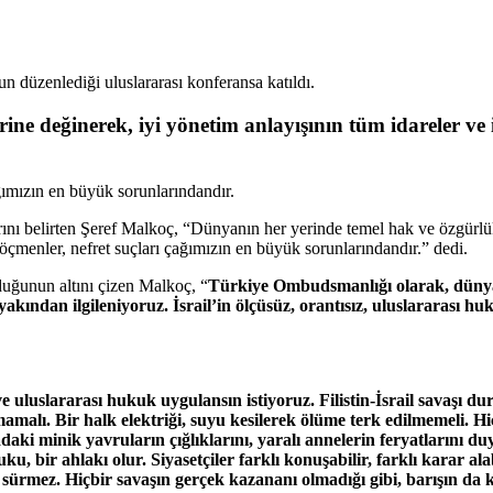
zenlediği uluslararası konferansa katıldı.
ine değinerek, iyi yönetim anlayışının tüm idareler ve 
ğımızın en büyük sorunlarındandır.
rını belirten Şeref Malkoç, “Dünyanın her yerinde temel hak ve özgürl
çmenler, nefret suçları çağımızın en büyük sorunlarındandır.” dedi.
uğunun altını çizen Malkoç, “
Türkiye Ombudsmanlığı olarak, dünyad
akından ilgileniyoruz. İsrail’in ölçüsüz, orantısız, uluslararası 
 uluslararası hukuk uygulansın istiyoruz. Filistin-İsrail savaşı dur
alı. Bir halk elektriği, suyu kesilerek ölüme terk edilmemeli. Hiç
aki minik yavruların çığlıklarını, yaralı annelerin feryatlarını
 bir ahlakı olur. Siyasetçiler farklı konuşabilir, farklı karar ala
 sürmez. Hiçbir savaşın gerçek kazananı olmadığı gibi, barışın da k