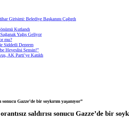
tihar Girişimi: Belediye Başkanını Çağırdı
 Dönümü Kutlandı
i Sağanak Yağış Geliyor
yor mu?
 Şiddetli Deprem
be Heveslisi Sensin!”
uş, AK Parti’ye Katıldı
sı sonucu Gazze’de bir soykırım yaşanıyor”
rantısız saldırısı sonucu Gazze’de bir soy