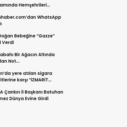
amında Hemşehrileri
turdu
nhaber.com’dan WhatsApp
ı
Doğan Bebeğine “Gazze”
i Verdi
abahı Bir Ağacın Altında
ılan Not…
rı’da yere atılan sigara
itlerine karşı “İZMARİT
KTÖRÜ” mü geliyor?
 Çankırı İl Başkanı Batuhan
mez Dünya Evine Girdi