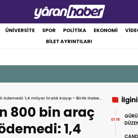
ÜNIVERSITE
SPOR
POLITIKA
EKONOMI
VIDE
BILET AYRINTILARI
ödemedi: 1,4 milyar liralık kayıp – Birlik Haber
İlgin
n 800 bin araç
GÜRÜ
01:18
 ödemedi: 1,4
DÜZE
ÇANDE