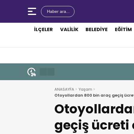
Haber ara...
İLÇELER
VALILIK
BELEDIYE
EĞITIM
ANASAYFA
Yaşam
Otoyollardan 800 bin araç geçiş ücreti 
Ajansı
Otoyollarda
geçiş ücreti