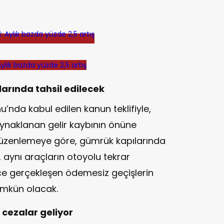
ylık bazda yüzde 2,5 artış
arında tahsil edilecek
nda kabul edilen kanun teklifiyle,
ynaklanan gelir kaybının önüne
 düzenlemeye göre, gümrük kapılarında
 aynı araçların otoyolu tekrar
ce gerçekleşen ödemesiz geçişlerin
mümkün olacak.
cezalar geliyor