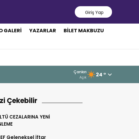
Giriş Yap
O GALERI
YAZARLAR
BILET MAKBUZU
Çankırı
24 °
Açık
izi Çekebilir
LTÜ CEZALARINA YENİ
NLEME
F Geleneksel İftar