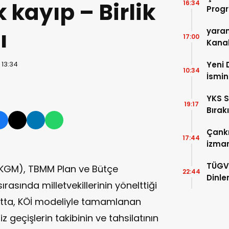
k kayıp – Birlik
16:34
Progr
Buluş
ı
yara
17:00
Kanal
 13:34
Yeni 
10:34
İsmin
YKS S
19:17
Bırak
Çankı
17:44
izmar
DEDE
TÜGVA
(KGM), TBMM Plan ve Bütçe
22:44
Dinle
asında milletvekillerinin yönelttiği
anıtta, KÖİ modeliyle tamamlanan
 geçişlerin takibinin ve tahsilatının