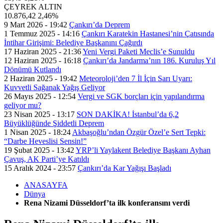
ÇEYREK ALTIN
10.876,42
2,46%
9 Mart 2026 - 19:42
Çankırı’da Deprem
1 Temmuz 2025 - 14:16
Çankırı Karatekin Hastanesi’nin Çatısında
İntihar Girişimi: Belediye Başkanını Çağırdı
17 Haziran 2025 - 21:36
Yeni Vergi Paketi Meclis’e Sunuldu
12 Haziran 2025 - 16:18
Çankırı’da Jandarma’nın 186. Kuruluş Yıl
Dönümü Kutlandı
2 Haziran 2025 - 19:42
Meteoroloji’den 7 İl İçin Sarı Uyarı:
Kuvvetli Sağanak Yağış Geliyor
26 Mayıs 2025 - 12:54
Vergi ve SGK borçları için yapılandırma
geliyor mu?
23 Nisan 2025 - 13:17
SON DAKİKA! İstanbul’da 6,2
Büyüklüğünde Şiddetli Deprem
1 Nisan 2025 - 18:24
Akbaşoğlu’ndan Özgür Özel’e Sert Tepki:
“Darbe Heveslisi Sensin!”
19 Şubat 2025 - 13:42
YRP’li Yaylakent Belediye Başkanı Ayhan
Çavuş, AK Parti’ye Katıldı
15 Aralık 2024 - 23:57
Çankırı’da Kar Yağışı Başladı
ANASAYFA
Dünya
Rena Nizami Düsseldorf’ta ilk konferansını verdi