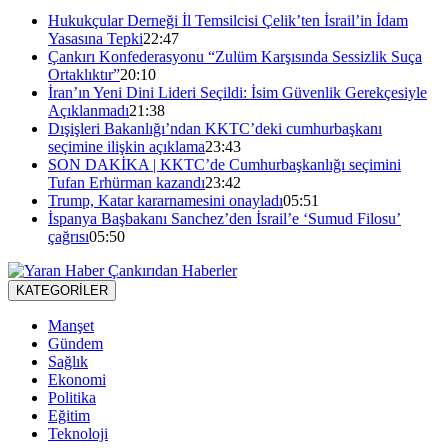
Hukukçular Derneği İl Temsilcisi Çelik’ten İsrail’in İdam
Yasasına Tepki
22:47
Çankırı Konfederasyonu “Zulüm Karşısında Sessizlik Suça
Ortaklıktır”
20:10
İran’ın Yeni Dini Lideri Seçildi: İsim Güvenlik Gerekçesiyle
Açıklanmadı
21:38
Dışişleri Bakanlığı’ndan KKTC’deki cumhurbaşkanı
seçimine ilişkin açıklama
23:43
SON DAKİKA | KKTC’de Cumhurbaşkanlığı seçimini
Tufan Erhürman kazandı
23:42
Trump, Katar kararnamesini onayladı
05:51
İspanya Başbakanı Sanchez’den İsrail’e ‘Sumud Filosu’
çağrısı
05:50
KATEGORİLER
Manşet
Gündem
Sağlık
Ekonomi
Politika
Eğitim
Teknoloji