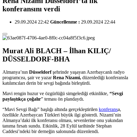
Rena Nizami Düsseldorf’ta ilk
konferansını verdi
29.09.2024 22:42
Güncellenme :
29.09.2024 22:44
Murat Ali BLACH – İlhan KILIÇ/
DÜSSELDORF-BHA
Almanya’nın
Düsseldorf
şehrinde yaşayan Azerbaycanlı radyo
programcısı, şair ve yazar
Rena Nizami,
düzenlediği konferansla
katılımcıları derin bir sevgi bağında birleştirdi.
Mavi rengin huzur ve özgürlüğü simgelediği etkinlikte,
“Sevgi
paylaştıkça çoğalır
” teması ön plandaydı.
“Mavi Sevgi Bağı” başlığı altında gerçekleştirilen
konferans
a,
özellikle Azerbaycan Türkleri büyük ilgi gösterdi. Nizami’nin
Almanya’daki ilk konferansı olması, sevenlerine onu yakından
tanıma fırsatı sundu. Etkinlik, 28 Eylül tarihinde Stephan
Caddesi’ndeki bir derneğin salonunda düzenlendi.