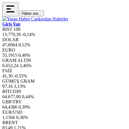
Haber ara...
Giriş Yap
BIST 100
13.779,39
-0,14%
DOLAR
47,6964
0,12%
EURO
55,1915
0,46%
GRAM ALTIN
6.652,24
2,46%
FAİZ
41,30
-0,55%
GÜMÜŞ GRAM
97,16
3,13%
BITCOIN
64.677,00
0,44%
GBP/TRY
64,4386
0,39%
EUR/USD
1,1566
0,36%
BRENT
83,49
1,21%