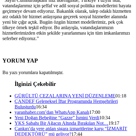
“Sayın Cumhurbaşkanı’mız liderliğinde, Türkiye Yüzyılı’nda,
vatandaşlarımız için şeffaf ve adil sosyal politika modellerini hayata
geçirmeye devam ediyoruz. Bakanlık olarak, talep odaklı hizmetten
arz odaklı bir hizmet anlayışına geçerek sosyal hizmetler alanında
yeni bir çığır açtık. Bugün özgün hizmet modellerimiz, pek çok
ülkeye örnek teşkil ediyor. Bu anlayışla, vatandaşlarımızın
hizmetlerimizden etkin şekilde yararlanması için tüm imkanlarımızı
seferber ediyoruz.”
YORUM YAP
Bu yazı yorumlara kapatılmıştır.
İlginizi Çekebilir
GÜRÜLTÜ CEZALARINA YENİ DÜZENLEME
01:18
ÇANDEF Geleneksel İftar Programında Hemşehrileri
Buluşturdu
16:34
yaranhaber.com’dan WhatsApp Kanalı
17:00
Yeni Doğan Bebeğine “Gazze” İsmini Verdi
10:34
YKS Sabahı Bir Ağacın Altında Bırakılan Not…
19:17
Çankırı’da yere atılan sigara izmaritlerine karşı “İZMARİT
DEDEKTÖRÜ” mü geliyor?
17:44