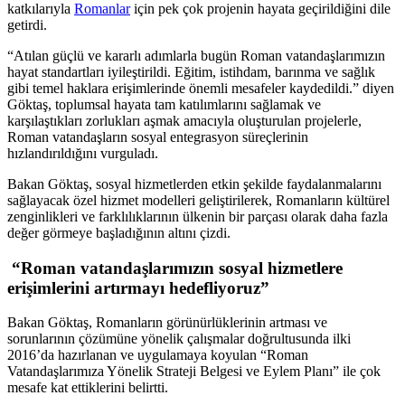
katkılarıyla
Romanlar
için pek çok projenin hayata geçirildiğini dile
getirdi.
“Atılan güçlü ve kararlı adımlarla bugün Roman vatandaşlarımızın
hayat standartları iyileştirildi. Eğitim, istihdam, barınma ve sağlık
gibi temel haklara erişimlerinde önemli mesafeler kaydedildi.” diyen
Göktaş, toplumsal hayata tam katılımlarını sağlamak ve
karşılaştıkları zorlukları aşmak amacıyla oluşturulan projelerle,
Roman vatandaşların sosyal entegrasyon süreçlerinin
hızlandırıldığını vurguladı.
Bakan Göktaş, sosyal hizmetlerden etkin şekilde faydalanmalarını
sağlayacak özel hizmet modelleri geliştirilerek, Romanların kültürel
zenginlikleri ve farklılıklarının ülkenin bir parçası olarak daha fazla
değer görmeye başladığının altını çizdi.
“Roman vatandaşlarımızın sosyal hizmetlere
erişimlerini artırmayı hedefliyoruz”
Bakan Göktaş, Romanların görünürlüklerinin artması ve
sorunlarının çözümüne yönelik çalışmalar doğrultusunda ilki
2016’da hazırlanan ve uygulamaya koyulan “Roman
Vatandaşlarımıza Yönelik Strateji Belgesi ve Eylem Planı” ile çok
mesafe kat ettiklerini belirtti.