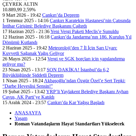
ÇEYREK ALTIN
10.889,99
2,59%
9 Mart 2026 - 19:42
Çankırı’da Deprem
1 Temmuz 2025 - 14:16
Çankırı Karatekin Hastanesi’nin Çatısında
İntihar Girişimi: Belediye Başkanını Çağırdı
17 Haziran 2025 - 21:36
Yeni Vergi Paketi Meclis’e Sunuldu
12 Haziran 2025 - 16:18
Çankırı’da Jandarma’nın 186. Kuruluş Yıl
Dönümü Kutlandı
2 Haziran 2025 - 19:42
Meteoroloji’den 7 İl İçin Sarı Uyarı:
Kuvvetli Sağanak Yağış Geliyor
26 Mayıs 2025 - 12:54
Vergi ve SGK borçları için yapılandırma
geliyor mu?
23 Nisan 2025 - 13:17
SON DAKİKA! İstanbul’da 6,2
Büyüklüğünde Şiddetli Deprem
1 Nisan 2025 - 18:24
Akbaşoğlu’ndan Özgür Özel’e Sert Tepki:
“Darbe Heveslisi Sensin!”
19 Şubat 2025 - 13:42
YRP’li Yaylakent Belediye Başkanı Ayhan
Çavuş, AK Parti’ye Katıldı
15 Aralık 2024 - 23:57
Çankırı’da Kar Yağışı Başladı
ANASAYFA
Yaşam
Roman Vatandaşların Hayat Standartları Yükselecek