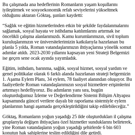
Bu çalışmada ana hedeflerinin Romanların yaşam koşullarını
iyileştirmek ve sosyoekonomik refah seviyelerini yükseltmek
olduğunu aktaran Göktaş, şunları kaydetti:
“Sağlık ve eğitim hizmetlerinden etkin bir şekilde faydalanmalarını
sağlamak, sosyal hayata ve istihdama katılımlarını artırmak ise
öncelikli çalışma alanlarımızdı. Kamu kurumlarımızın, sivil toplum
kuruluşlarımızın ve üniversitelerimizin katkılarıyla hazırlanan bu
planla 5 yılda, Roman vatandaşlarımızın ihtiyaçlarına yönelik somut
adımlar atıldı. 2023-2030 yıllarını kapsayan yeni Strateji Belgemizi
ise geçen sene ocak ayında yayımladık.
Eğitim, istihdam, barınma, sağlık, sosyal hizmet, sosyal yardım ve
genel politikalar olarak 6 farklı alanda hazırlanan strateji belgemizin
1. Aşama Eylem Planı, 34 eylem, 78 faaliyet alanından oluşuyor. Bu
faaliyetlerle Roman vatandaşlarımızın sosyal hizmetlere erişimlerini
artırmayı hedefliyoruz. Bu adımların yanı sıra, bugün
oluşturduğumuz İzleme ve Değerlendirme Sistemi Bilişim Altyapısı
kapsamında güncel verilere dayalı bir raporlama sistemiyle eylem
planlarının hangi aşamada gerçekleştirildiğini takip edilebileceğiz.”
Göktaş, Romanların yoğun yaşadığı 25 ilde oluşturdukları il çalışma
gruplarıyla değişen ihtiyaçlara özel hizmetler sunduklarını belirterek,
yine Roman vatandaşların yoğun yaşadığı şehirlerde 6 bin 603
konutun hak sahiplerine teslim edildiğini dile getirdi.