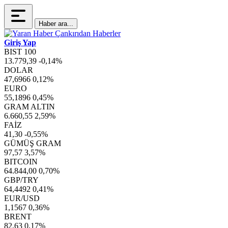
Haber ara...
Giriş Yap
BIST 100
13.779,39
-0,14%
DOLAR
47,6966
0,12%
EURO
55,1896
0,45%
GRAM ALTIN
6.660,55
2,59%
FAİZ
41,30
-0,55%
GÜMÜŞ GRAM
97,57
3,57%
BITCOIN
64.844,00
0,70%
GBP/TRY
64,4492
0,41%
EUR/USD
1,1567
0,36%
BRENT
82,63
0,17%