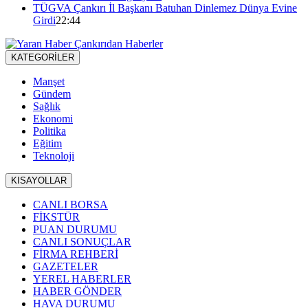
TÜGVA Çankırı İl Başkanı Batuhan Dinlemez Dünya Evine
Girdi
22:44
KATEGORİLER
Manşet
Gündem
Sağlık
Ekonomi
Politika
Eğitim
Teknoloji
KISAYOLLAR
CANLI BORSA
FİKSTÜR
PUAN DURUMU
CANLI SONUÇLAR
FİRMA REHBERİ
GAZETELER
YEREL HABERLER
HABER GÖNDER
HAVA DURUMU