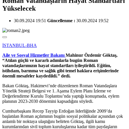
Roman Vatandaşların Hayat Standartları
Yükselecek
30.09.2024 19:51
Güncellenme :
30.09.2024 19:52
İSTANBUL-BHA
Aile ve Sosyal Hizmetler Bakanı
Mahinur Özdemir Göktaş,
“Atılan güçlü ve kararlı adımlarla bugün Roman
vatandaşlarımızın hayat standartları iyileştirildi. Eğitim,
istihdam, barınma ve sağlık gibi temel haklara erişimlerinde
önemli mesafeler kaydedildi.” dedi.
Bakan Göktaş, Hakimevi’nde düzenlenen Roman Vatandaşlara
Yönelik Strateji Belgesi ve 1. Aşama Eylem Planı İzleme ve
Değerlendirme Kurulu Toplantısı’nda yaptığı konuşmada, eylem
planının 2023-2030 dönemini kapsadığını söyledi.
Cumhurbaşkanı Recep Tayyip Erdoğan liderliğinde 2009’da
başlatılan Roman açılımının bugün sosyal politikalar açısından çok
anlamlı bir noktaya ulaştığını belirten Göktaş, ilgili kamu
kurumlarından sivil toplum kuruluşlarına kadar tüm paydaşların