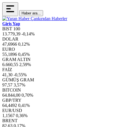
Haber ara...
Giriş Yap
BIST 100
13.779,39
-0,14%
DOLAR
47,6966
0,12%
EURO
55,1896
0,45%
GRAM ALTIN
6.660,55
2,59%
FAİZ
41,30
-0,55%
GÜMÜŞ GRAM
97,57
3,57%
BITCOIN
64.844,00
0,70%
GBP/TRY
64,4492
0,41%
EUR/USD
1,1567
0,36%
BRENT
82,63
0,17%