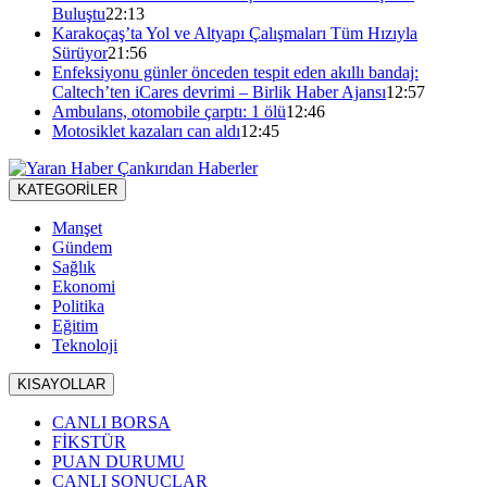
Buluştu
22:13
Karakoçaş’ta Yol ve Altyapı Çalışmaları Tüm Hızıyla
Sürüyor
21:56
Enfeksiyonu günler önceden tespit eden akıllı bandaj:
Caltech’ten iCares devrimi – Birlik Haber Ajansı
12:57
Ambulans, otomobile çarptı: 1 ölü
12:46
Motosiklet kazaları can aldı
12:45
KATEGORİLER
Manşet
Gündem
Sağlık
Ekonomi
Politika
Eğitim
Teknoloji
KISAYOLLAR
CANLI BORSA
FİKSTÜR
PUAN DURUMU
CANLI SONUÇLAR