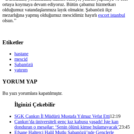
ortaya koymaya devam ediyoruz. Bütün çabamız hizmetkarı
olduğumuz vatandaşlarımıza layık olmaktır. Şabanözü ilçe
mezarlığına yapmış olduğumuz mescidimiz hayırlı
escort istanbul
olsun.’’
Etiketler
hastane
mescid
Şabanözü
yatırım
YORUM YAP
Bu yazı yorumlara kapatılmıştır.
İlginizi Çekebilir
SGK Çankırı İl Müdürü Mustafa Yılmaz Vefat Etti
12:19
Çankırı’da üniversiteli genç kız kabusu yaşadı! İşte kan
donduran o mesajlar: ‘Senin ölünü kimse bulamayacak’
23:45
Efsane Halterci Halil Mutlu Şabanözü’nde Gençlerle