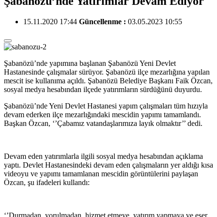
Şabanözü’nde Yatırımlar Devam Ediyor
15.11.2020 17:44
Güncellenme :
03.05.2023 10:55
Şabanözü’nde yapımına başlanan Şabanözü Yeni Devlet
Hastanesinde çalışmalar sürüyor. Şabanözü ilçe mezarlığına yapılan
mescit ise kullanıma açıldı. Şabanözü Belediye Başkanı Faik Özcan,
sosyal medya hesabından ilçede yatırımların sürdüğünü duyurdu.
Şabanözü’nde Yeni Devlet Hastanesi yapım çalışmaları tüm hızıyla
devam ederken ilçe mezarlığındaki mescidin yapımı tamamlandı.
Başkan Özcan, ‘’Çabamız vatandaşlarımıza layık olmaktır’’ dedi.
Devam eden yatırımlarla ilgili sosyal medya hesabından açıklama
yaptı. Devlet Hastanesindeki devam eden çalışmaların yer aldığı kısa
videoyu ve yapımı tamamlanan mescidin görüntülerini paylaşan
Özcan, şu ifadeleri kullandı:
‘’Durmadan, yorulmadan, hizmet etmeye, yatırım yapmaya ve eser