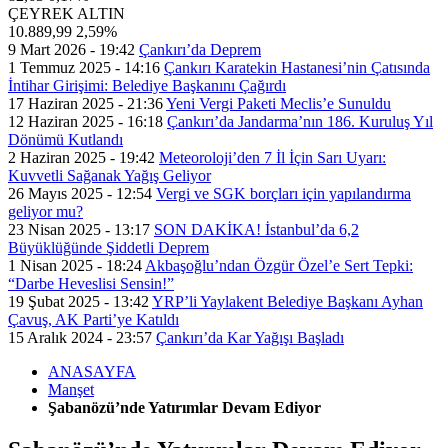
ÇEYREK ALTIN
10.889,99
2,59%
9 Mart 2026 - 19:42
Çankırı’da Deprem
1 Temmuz 2025 - 14:16
Çankırı Karatekin Hastanesi’nin Çatısında
İntihar Girişimi: Belediye Başkanını Çağırdı
17 Haziran 2025 - 21:36
Yeni Vergi Paketi Meclis’e Sunuldu
12 Haziran 2025 - 16:18
Çankırı’da Jandarma’nın 186. Kuruluş Yıl
Dönümü Kutlandı
2 Haziran 2025 - 19:42
Meteoroloji’den 7 İl İçin Sarı Uyarı:
Kuvvetli Sağanak Yağış Geliyor
26 Mayıs 2025 - 12:54
Vergi ve SGK borçları için yapılandırma
geliyor mu?
23 Nisan 2025 - 13:17
SON DAKİKA! İstanbul’da 6,2
Büyüklüğünde Şiddetli Deprem
1 Nisan 2025 - 18:24
Akbaşoğlu’ndan Özgür Özel’e Sert Tepki:
“Darbe Heveslisi Sensin!”
19 Şubat 2025 - 13:42
YRP’li Yaylakent Belediye Başkanı Ayhan
Çavuş, AK Parti’ye Katıldı
15 Aralık 2024 - 23:57
Çankırı’da Kar Yağışı Başladı
ANASAYFA
Manşet
Şabanözü’nde Yatırımlar Devam Ediyor