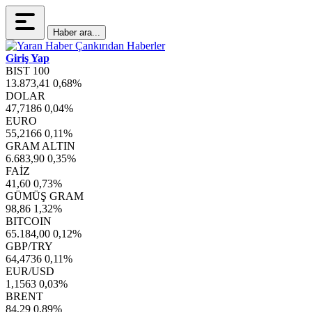
Haber ara...
Giriş Yap
BIST 100
13.873,41
0,68%
DOLAR
47,7186
0,04%
EURO
55,2166
0,11%
GRAM ALTIN
6.683,90
0,35%
FAİZ
41,60
0,73%
GÜMÜŞ GRAM
98,86
1,32%
BITCOIN
65.184,00
0,12%
GBP/TRY
64,4736
0,11%
EUR/USD
1,1563
0,03%
BRENT
84,29
0,89%