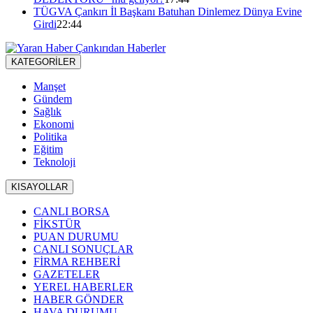
TÜGVA Çankırı İl Başkanı Batuhan Dinlemez Dünya Evine
Girdi
22:44
KATEGORİLER
Manşet
Gündem
Sağlık
Ekonomi
Politika
Eğitim
Teknoloji
KISAYOLLAR
CANLI BORSA
FİKSTÜR
PUAN DURUMU
CANLI SONUÇLAR
FİRMA REHBERİ
GAZETELER
YEREL HABERLER
HABER GÖNDER
HAVA DURUMU