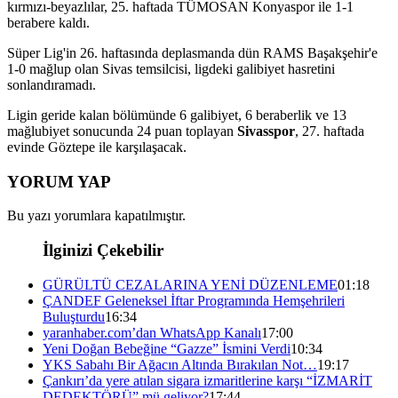
kırmızı-beyazlılar, 25. haftada TÜMOSAN Konyaspor ile 1-1
berabere kaldı.
Süper Lig'in 26. haftasında deplasmanda dün RAMS Başakşehir'e
1-0 mağlup olan Sivas temsilcisi, ligdeki galibiyet hasretini
sonlandıramadı.
Ligin geride kalan bölümünde 6 galibiyet, 6 beraberlik ve 13
mağlubiyet sonucunda 24 puan toplayan
Sivasspor
, 27. haftada
evinde Göztepe ile karşılaşacak.
YORUM YAP
Bu yazı yorumlara kapatılmıştır.
İlginizi Çekebilir
GÜRÜLTÜ CEZALARINA YENİ DÜZENLEME
01:18
ÇANDEF Geleneksel İftar Programında Hemşehrileri
Buluşturdu
16:34
yaranhaber.com’dan WhatsApp Kanalı
17:00
Yeni Doğan Bebeğine “Gazze” İsmini Verdi
10:34
YKS Sabahı Bir Ağacın Altında Bırakılan Not…
19:17
Çankırı’da yere atılan sigara izmaritlerine karşı “İZMARİT
DEDEKTÖRÜ” mü geliyor?
17:44