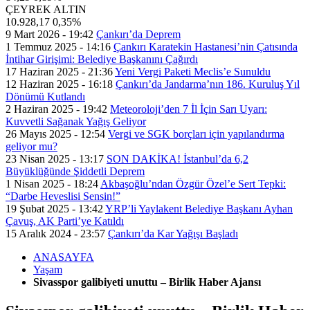
ÇEYREK ALTIN
10.928,17
0,35%
9 Mart 2026 - 19:42
Çankırı’da Deprem
1 Temmuz 2025 - 14:16
Çankırı Karatekin Hastanesi’nin Çatısında
İntihar Girişimi: Belediye Başkanını Çağırdı
17 Haziran 2025 - 21:36
Yeni Vergi Paketi Meclis’e Sunuldu
12 Haziran 2025 - 16:18
Çankırı’da Jandarma’nın 186. Kuruluş Yıl
Dönümü Kutlandı
2 Haziran 2025 - 19:42
Meteoroloji’den 7 İl İçin Sarı Uyarı:
Kuvvetli Sağanak Yağış Geliyor
26 Mayıs 2025 - 12:54
Vergi ve SGK borçları için yapılandırma
geliyor mu?
23 Nisan 2025 - 13:17
SON DAKİKA! İstanbul’da 6,2
Büyüklüğünde Şiddetli Deprem
1 Nisan 2025 - 18:24
Akbaşoğlu’ndan Özgür Özel’e Sert Tepki:
“Darbe Heveslisi Sensin!”
19 Şubat 2025 - 13:42
YRP’li Yaylakent Belediye Başkanı Ayhan
Çavuş, AK Parti’ye Katıldı
15 Aralık 2024 - 23:57
Çankırı’da Kar Yağışı Başladı
ANASAYFA
Yaşam
Sivasspor galibiyeti unuttu – Birlik Haber Ajansı