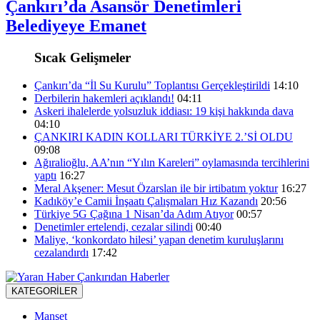
Çankırı’da Asansör Denetimleri
Belediyeye Emanet
Sıcak Gelişmeler
Çankırı’da “İl Su Kurulu” Toplantısı Gerçekleştirildi
14:10
Derbilerin hakemleri açıklandı!
04:11
Askeri ihalelerde yolsuzluk iddiası: 19 kişi hakkında dava
04:10
ÇANKIRI KADIN KOLLARI TÜRKİYE 2.’Sİ OLDU
09:08
Ağıralioğlu, AA’nın “Yılın Kareleri” oylamasında tercihlerini
yaptı
16:27
Meral Akşener: Mesut Özarslan ile bir irtibatım yoktur
16:27
Kadıköy’e Camii İnşaatı Çalışmaları Hız Kazandı
20:56
Türkiye 5G Çağına 1 Nisan’da Adım Atıyor
00:57
Denetimler ertelendi, cezalar silindi
00:40
Maliye, ‘konkordato hilesi’ yapan denetim kuruluşlarını
cezalandırdı
17:42
KATEGORİLER
Manşet