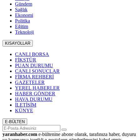
Gündem
Sağlık
Ekonomi
Politika
Eğitim
Teknoloji
KISAYOLLAR
CANLI BORSA
FİKSTÜR
PUAN DURUMU
CANLI SONUÇLAR
FİRMA REHBERİ
GAZETELER
YEREL HABERLER
HABER GÖNDER
HAVA DURUMU
İLETİŞİM
KÜNYE
E-BÜLTEN
yaranhaber.com
e-bültenine abone olarak, tarafınıza haber, duyuru
ve kampanya içerikli e-postaların gönderilmesini kabul etmiş