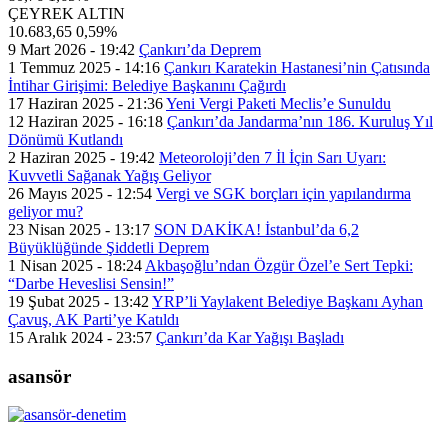
ÇEYREK ALTIN
10.683,65
0,59%
9 Mart 2026 - 19:42
Çankırı’da Deprem
1 Temmuz 2025 - 14:16
Çankırı Karatekin Hastanesi’nin Çatısında
İntihar Girişimi: Belediye Başkanını Çağırdı
17 Haziran 2025 - 21:36
Yeni Vergi Paketi Meclis’e Sunuldu
12 Haziran 2025 - 16:18
Çankırı’da Jandarma’nın 186. Kuruluş Yıl
Dönümü Kutlandı
2 Haziran 2025 - 19:42
Meteoroloji’den 7 İl İçin Sarı Uyarı:
Kuvvetli Sağanak Yağış Geliyor
26 Mayıs 2025 - 12:54
Vergi ve SGK borçları için yapılandırma
geliyor mu?
23 Nisan 2025 - 13:17
SON DAKİKA! İstanbul’da 6,2
Büyüklüğünde Şiddetli Deprem
1 Nisan 2025 - 18:24
Akbaşoğlu’ndan Özgür Özel’e Sert Tepki:
“Darbe Heveslisi Sensin!”
19 Şubat 2025 - 13:42
YRP’li Yaylakent Belediye Başkanı Ayhan
Çavuş, AK Parti’ye Katıldı
15 Aralık 2024 - 23:57
Çankırı’da Kar Yağışı Başladı
asansör