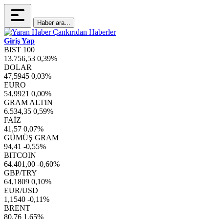
Haber ara...
Giriş Yap
BIST 100
13.756,53
0,39%
DOLAR
47,5945
0,03%
EURO
54,9921
0,00%
GRAM ALTIN
6.534,35
0,59%
FAİZ
41,57
0,07%
GÜMÜŞ GRAM
94,41
-0,55%
BITCOIN
64.401,00
-0,60%
GBP/TRY
64,1809
0,10%
EUR/USD
1,1540
-0,11%
BRENT
80,76
1,65%