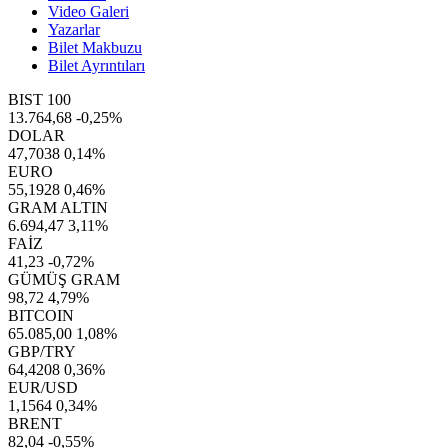
Video Galeri
Yazarlar
Bilet Makbuzu
Bilet Ayrıntıları
BIST 100
13.764,68
-0,25%
DOLAR
47,7038
0,14%
EURO
55,1928
0,46%
GRAM ALTIN
6.694,47
3,11%
FAİZ
41,23
-0,72%
GÜMÜŞ GRAM
98,72
4,79%
BITCOIN
65.085,00
1,08%
GBP/TRY
64,4208
0,36%
EUR/USD
1,1564
0,34%
BRENT
82,04
-0,55%