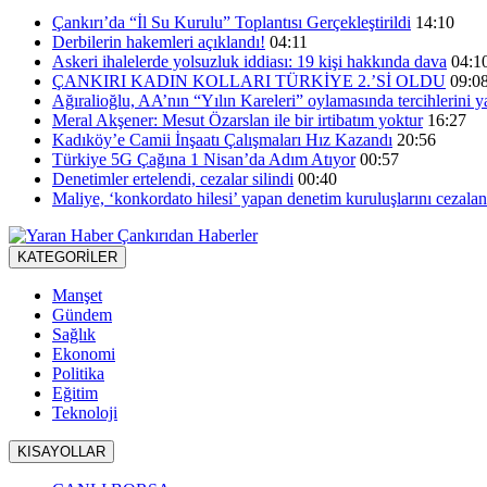
Çankırı’da “İl Su Kurulu” Toplantısı Gerçekleştirildi
14:10
Derbilerin hakemleri açıklandı!
04:11
Askeri ihalelerde yolsuzluk iddiası: 19 kişi hakkında dava
04:1
ÇANKIRI KADIN KOLLARI TÜRKİYE 2.’Sİ OLDU
09:0
Ağıralioğlu, AA’nın “Yılın Kareleri” oylamasında tercihlerini y
Meral Akşener: Mesut Özarslan ile bir irtibatım yoktur
16:27
Kadıköy’e Camii İnşaatı Çalışmaları Hız Kazandı
20:56
Türkiye 5G Çağına 1 Nisan’da Adım Atıyor
00:57
Denetimler ertelendi, cezalar silindi
00:40
Maliye, ‘konkordato hilesi’ yapan denetim kuruluşlarını cezalan
KATEGORİLER
Manşet
Gündem
Sağlık
Ekonomi
Politika
Eğitim
Teknoloji
KISAYOLLAR