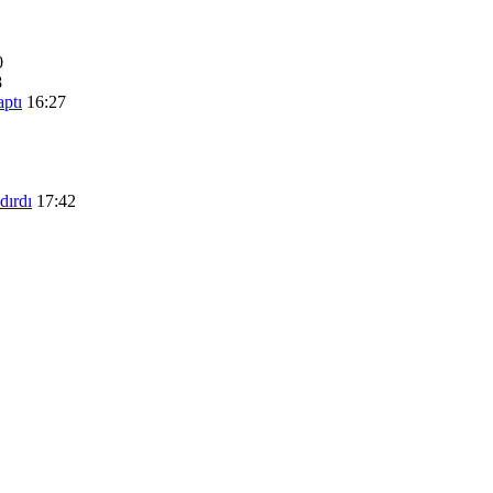
0
8
aptı
16:27
dırdı
17:42