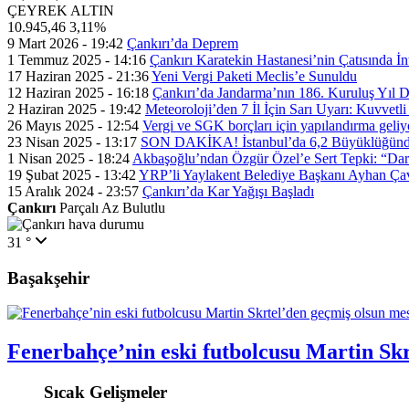
ÇEYREK ALTIN
10.945,46
3,11%
9 Mart 2026 - 19:42
Çankırı’da Deprem
1 Temmuz 2025 - 14:16
Çankırı Karatekin Hastanesi’nin Çatısında İn
17 Haziran 2025 - 21:36
Yeni Vergi Paketi Meclis’e Sunuldu
12 Haziran 2025 - 16:18
Çankırı’da Jandarma’nın 186. Kuruluş Yıl
2 Haziran 2025 - 19:42
Meteoroloji’den 7 İl İçin Sarı Uyarı: Kuvvetl
26 Mayıs 2025 - 12:54
Vergi ve SGK borçları için yapılandırma geli
23 Nisan 2025 - 13:17
SON DAKİKA! İstanbul’da 6,2 Büyüklüğünde
1 Nisan 2025 - 18:24
Akbaşoğlu’ndan Özgür Özel’e Sert Tepki: “Dar
19 Şubat 2025 - 13:42
YRP’li Yaylakent Belediye Başkanı Ayhan Çav
15 Aralık 2024 - 23:57
Çankırı’da Kar Yağışı Başladı
Çankırı
Parçalı Az Bulutlu
31 °
Başakşehir
Fenerbahçe’nin eski futbolcusu Martin Skr
Sıcak Gelişmeler