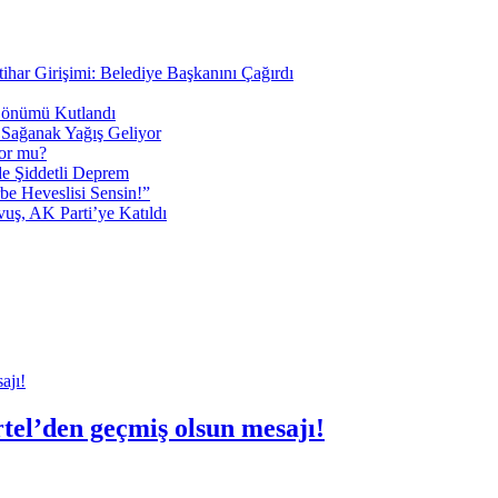
tihar Girişimi: Belediye Başkanını Çağırdı
 Dönümü Kutlandı
i Sağanak Yağış Geliyor
yor mu?
 Şiddetli Deprem
be Heveslisi Sensin!”
uş, AK Parti’ye Katıldı
tel’den geçmiş olsun mesajı!