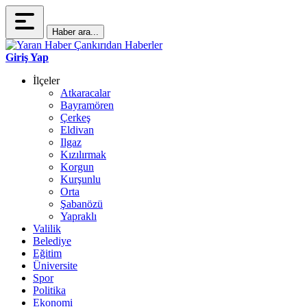
Haber ara...
Giriş Yap
İlçeler
Atkaracalar
Bayramören
Çerkeş
Eldivan
Ilgaz
Kızılırmak
Korgun
Kurşunlu
Orta
Şabanözü
Yapraklı
Valilik
Belediye
Eğitim
Üniversite
Spor
Politika
Ekonomi