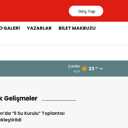
Giriş Yap
O GALERI
YAZARLAR
BILET MAKBUZU
Çankırı
23 °
Açık
k Gelişmeler
rı’da “İl Su Kurulu” Toplantısı
kleştirildi