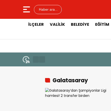
Haber ara...
İLÇELER
VALILIK
BELEDIYE
EĞITIM
Galatasaray