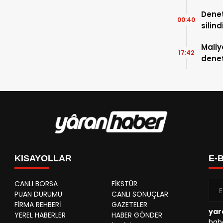
Denet
00:40
silind
Maliy
17:42
denet
cezal
KISAYOLLAR
E-
CANLI BORSA
FİKSTÜR
PUAN DURUMU
CANLI SONUÇLAR
FİRMA REHBERİ
GAZETELER
yar
YEREL HABERLER
HABER GÖNDER
habe