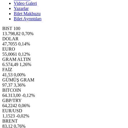
Video Galeri
Yazarlar
Bilet Makbuzu
Bilet Ayrıntıları
BIST 100
13.798,82
0,70%
DOLAR
47,7055
0,14%
EURO
55,0061
0,12%
GRAM ALTIN
6.574,49
1,26%
FAİZ
41,53
0,00%
GÜMÜŞ GRAM
97,37
3,36%
BITCOIN
64.313,00
-0,12%
GBP/TRY
64,2242
0,06%
EUR/USD
1,1523
-0,02%
BRENT
83,12
0,76%