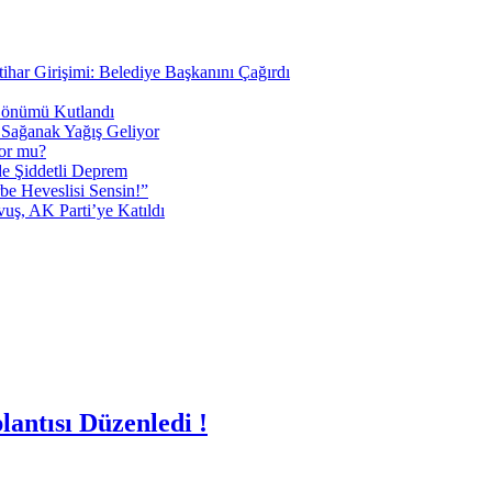
tihar Girişimi: Belediye Başkanını Çağırdı
 Dönümü Kutlandı
i Sağanak Yağış Geliyor
yor mu?
 Şiddetli Deprem
be Heveslisi Sensin!”
uş, AK Parti’ye Katıldı
antısı Düzenledi !