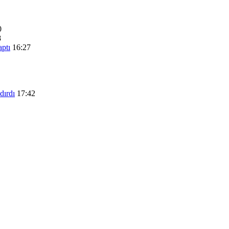
0
8
aptı
16:27
dırdı
17:42