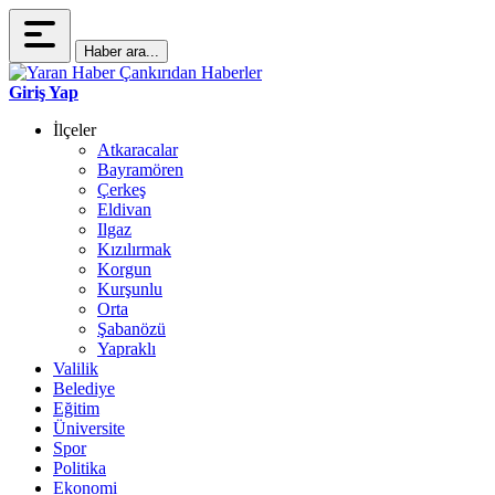
Haber ara...
Giriş Yap
İlçeler
Atkaracalar
Bayramören
Çerkeş
Eldivan
Ilgaz
Kızılırmak
Korgun
Kurşunlu
Orta
Şabanözü
Yapraklı
Valilik
Belediye
Eğitim
Üniversite
Spor
Politika
Ekonomi