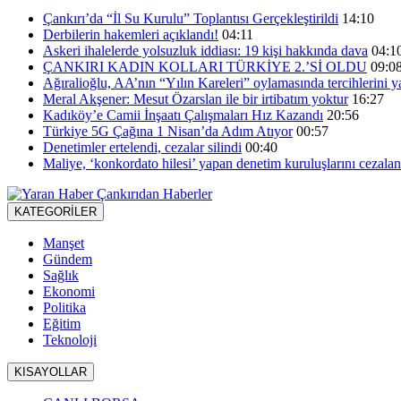
Çankırı’da “İl Su Kurulu” Toplantısı Gerçekleştirildi
14:10
Derbilerin hakemleri açıklandı!
04:11
Askeri ihalelerde yolsuzluk iddiası: 19 kişi hakkında dava
04:1
ÇANKIRI KADIN KOLLARI TÜRKİYE 2.’Sİ OLDU
09:0
Ağıralioğlu, AA’nın “Yılın Kareleri” oylamasında tercihlerini y
Meral Akşener: Mesut Özarslan ile bir irtibatım yoktur
16:27
Kadıköy’e Camii İnşaatı Çalışmaları Hız Kazandı
20:56
Türkiye 5G Çağına 1 Nisan’da Adım Atıyor
00:57
Denetimler ertelendi, cezalar silindi
00:40
Maliye, ‘konkordato hilesi’ yapan denetim kuruluşlarını cezalan
KATEGORİLER
Manşet
Gündem
Sağlık
Ekonomi
Politika
Eğitim
Teknoloji
KISAYOLLAR