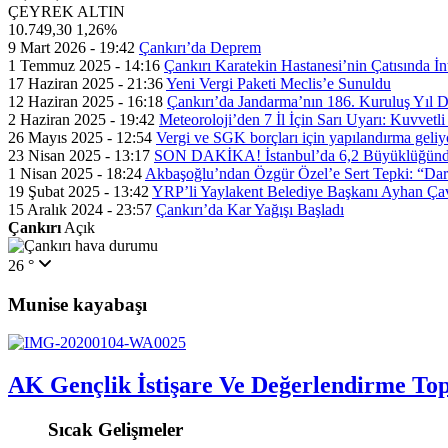
ÇEYREK ALTIN
10.749,30
1,26%
9 Mart 2026 - 19:42
Çankırı’da Deprem
1 Temmuz 2025 - 14:16
Çankırı Karatekin Hastanesi’nin Çatısında İn
17 Haziran 2025 - 21:36
Yeni Vergi Paketi Meclis’e Sunuldu
12 Haziran 2025 - 16:18
Çankırı’da Jandarma’nın 186. Kuruluş Yıl
2 Haziran 2025 - 19:42
Meteoroloji’den 7 İl İçin Sarı Uyarı: Kuvvetl
26 Mayıs 2025 - 12:54
Vergi ve SGK borçları için yapılandırma geli
23 Nisan 2025 - 13:17
SON DAKİKA! İstanbul’da 6,2 Büyüklüğünde
1 Nisan 2025 - 18:24
Akbaşoğlu’ndan Özgür Özel’e Sert Tepki: “Dar
19 Şubat 2025 - 13:42
YRP’li Yaylakent Belediye Başkanı Ayhan Çav
15 Aralık 2024 - 23:57
Çankırı’da Kar Yağışı Başladı
Çankırı
Açık
26 °
Munise kayabaşı
AK Gençlik İstişare Ve Değerlendirme Topl
Sıcak Gelişmeler