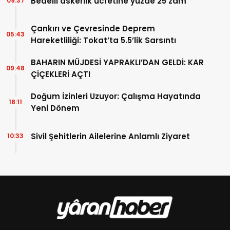
Bedelli askerlik ücretine yüzde 25 zam
09:37
Çankırı ve Çevresinde Deprem
05:43
Hareketliliği: Tokat’ta 5.5’lik Sarsıntı
BAHARIN MÜJDESİ YAPRAKLI’DAN GELDİ: KAR
09:48
ÇİÇEKLERİ AÇTI
Doğum İzinleri Uzuyor: Çalışma Hayatında
18:11
Yeni Dönem
Sivil Şehitlerin Ailelerine Anlamlı Ziyaret
10:33