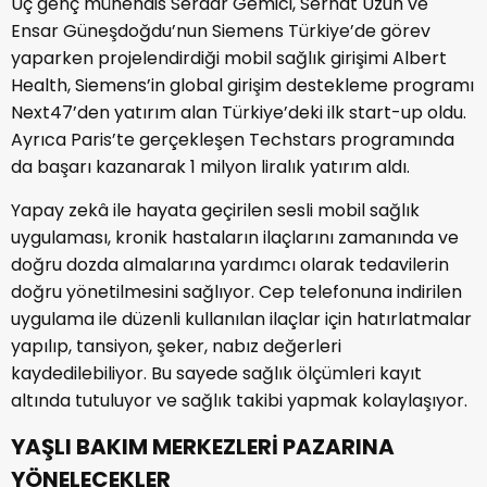
Üç genç mühendis Serdar Gemici, Serhat Uzun ve
Ensar Güneşdoğdu’nun Siemens Türkiye’de görev
yaparken projelendirdiği mobil sağlık girişimi Albert
Health, Siemens’in global girişim destekleme programı
Next47’den yatırım alan Türkiye’deki ilk start-up oldu.
Ayrıca Paris’te gerçekleşen Techstars programında
da başarı kazanarak 1 milyon liralık yatırım aldı.
Yapay zekâ ile hayata geçirilen sesli mobil sağlık
uygulaması, kronik hastaların ilaçlarını zamanında ve
doğru dozda almalarına yardımcı olarak tedavilerin
doğru yönetilmesini sağlıyor. Cep telefonuna indirilen
uygulama ile düzenli kullanılan ilaçlar için hatırlatmalar
yapılıp, tansiyon, şeker, nabız değerleri
kaydedilebiliyor. Bu sayede sağlık ölçümleri kayıt
altında tutuluyor ve sağlık takibi yapmak kolaylaşıyor.
YAŞLI BAKIM MERKEZLERİ PAZARINA
YÖNELECEKLER