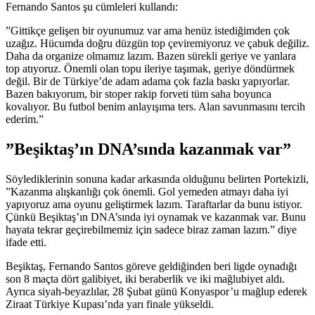
Fernando Santos şu cümleleri kullandı:
”Gittikçe gelişen bir oyunumuz var ama henüz istediğimden çok
uzağız. Hücumda doğru düzgün top çeviremiyoruz ve çabuk değiliz.
Daha da organize olmamız lazım. Bazen sürekli geriye ve yanlara
top atıyoruz. Önemli olan topu ileriye taşımak, geriye döndürmek
değil. Bir de Türkiye’de adam adama çok fazla baskı yapıyorlar.
Bazen bakıyorum, bir stoper rakip forveti tüm saha boyunca
kovalıyor. Bu futbol benim anlayışıma ters. Alan savunmasını tercih
ederim.”
”Beşiktaş’ın DNA’sında kazanmak var”
Söylediklerinin sonuna kadar arkasında olduğunu belirten Portekizli,
”Kazanma alışkanlığı çok önemli. Gol yemeden atmayı daha iyi
yapıyoruz ama oyunu geliştirmek lazım. Taraftarlar da bunu istiyor.
Çünkü Beşiktaş’ın DNA’sında iyi oynamak ve kazanmak var. Bunu
hayata tekrar geçirebilmemiz için sadece biraz zaman lazım.” diye
ifade etti.
Beşiktaş, Fernando Santos göreve geldiğinden beri ligde oynadığı
son 8 maçta dört galibiyet, iki beraberlik ve iki mağlubiyet aldı.
Ayrıca siyah-beyazlılar, 28 Şubat günü Konyaspor’u mağlup ederek
Ziraat Türkiye Kupası’nda yarı finale yükseldi.