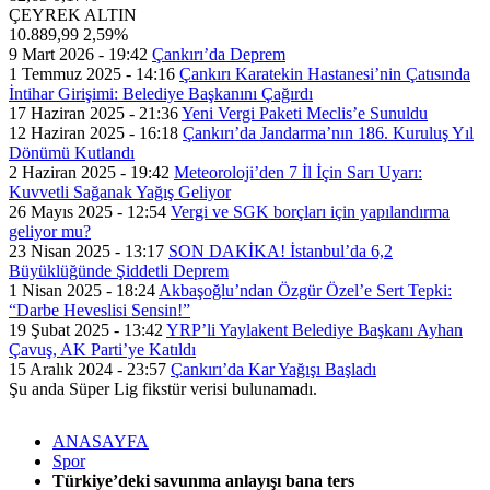
ÇEYREK ALTIN
10.889,99
2,59%
9 Mart 2026 - 19:42
Çankırı’da Deprem
1 Temmuz 2025 - 14:16
Çankırı Karatekin Hastanesi’nin Çatısında
İntihar Girişimi: Belediye Başkanını Çağırdı
17 Haziran 2025 - 21:36
Yeni Vergi Paketi Meclis’e Sunuldu
12 Haziran 2025 - 16:18
Çankırı’da Jandarma’nın 186. Kuruluş Yıl
Dönümü Kutlandı
2 Haziran 2025 - 19:42
Meteoroloji’den 7 İl İçin Sarı Uyarı:
Kuvvetli Sağanak Yağış Geliyor
26 Mayıs 2025 - 12:54
Vergi ve SGK borçları için yapılandırma
geliyor mu?
23 Nisan 2025 - 13:17
SON DAKİKA! İstanbul’da 6,2
Büyüklüğünde Şiddetli Deprem
1 Nisan 2025 - 18:24
Akbaşoğlu’ndan Özgür Özel’e Sert Tepki:
“Darbe Heveslisi Sensin!”
19 Şubat 2025 - 13:42
YRP’li Yaylakent Belediye Başkanı Ayhan
Çavuş, AK Parti’ye Katıldı
15 Aralık 2024 - 23:57
Çankırı’da Kar Yağışı Başladı
Şu anda Süper Lig fikstür verisi bulunamadı.
ANASAYFA
Spor
Türkiye’deki savunma anlayışı bana ters