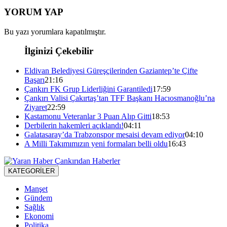
YORUM YAP
Bu yazı yorumlara kapatılmıştır.
İlginizi Çekebilir
Eldivan Belediyesi Güreşçilerinden Gaziantep’te Çifte
Başarı
21:16
Çankırı FK Grup Liderliğini Garantiledi
17:59
Çankırı Valisi Çakırtaş’tan TFF Başkanı Hacıosmanoğlu’na
Ziyaret
22:59
Kastamonu Veteranlar 3 Puan Alıp Gitti
18:53
Derbilerin hakemleri açıklandı!
04:11
Galatasaray’da Trabzonspor mesaisi devam ediyor
04:10
A Milli Takımımızın yeni formaları belli oldu
16:43
KATEGORİLER
Manşet
Gündem
Sağlık
Ekonomi
Politika