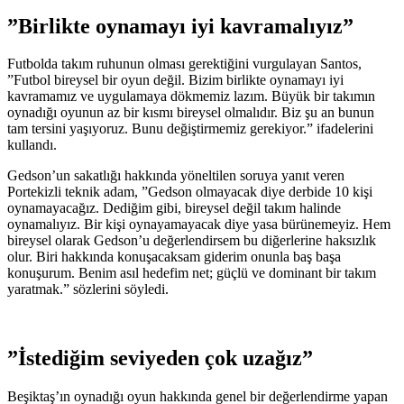
”Birlikte oynamayı iyi kavramalıyız”
Futbolda takım ruhunun olması gerektiğini vurgulayan Santos,
”Futbol bireysel bir oyun değil. Bizim birlikte oynamayı iyi
kavramamız ve uygulamaya dökmemiz lazım. Büyük bir takımın
oynadığı oyunun az bir kısmı bireysel olmalıdır. Biz şu an bunun
tam tersini yaşıyoruz. Bunu değiştirmemiz gerekiyor.” ifadelerini
kullandı.
Gedson’un sakatlığı hakkında yöneltilen soruya yanıt veren
Portekizli teknik adam, ”Gedson olmayacak diye derbide 10 kişi
oynamayacağız. Dediğim gibi, bireysel değil takım halinde
oynamalıyız. Bir kişi oynayamayacak diye yasa bürünemeyiz. Hem
bireysel olarak Gedson’u değerlendirsem bu diğerlerine haksızlık
olur. Biri hakkında konuşacaksam giderim onunla baş başa
konuşurum. Benim asıl hedefim net; güçlü ve dominant bir takım
yaratmak.” sözlerini söyledi.
”İstediğim seviyeden çok uzağız”
Beşiktaş’ın oynadığı oyun hakkında genel bir değerlendirme yapan