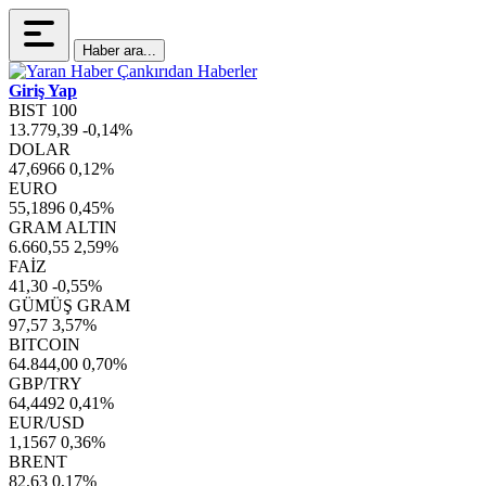
Haber ara...
Giriş Yap
BIST 100
13.779,39
-0,14%
DOLAR
47,6966
0,12%
EURO
55,1896
0,45%
GRAM ALTIN
6.660,55
2,59%
FAİZ
41,30
-0,55%
GÜMÜŞ GRAM
97,57
3,57%
BITCOIN
64.844,00
0,70%
GBP/TRY
64,4492
0,41%
EUR/USD
1,1567
0,36%
BRENT
82,63
0,17%