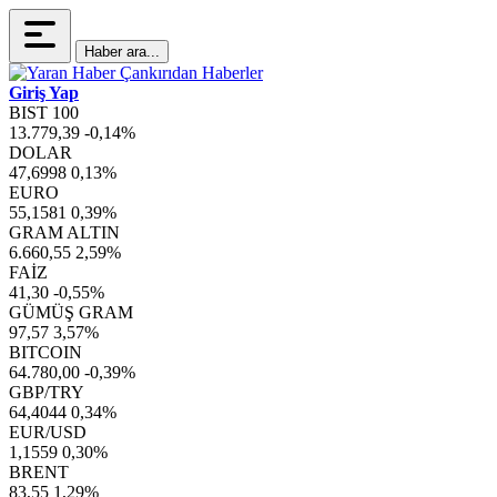
Haber ara...
Giriş Yap
BIST 100
13.779,39
-0,14%
DOLAR
47,6998
0,13%
EURO
55,1581
0,39%
GRAM ALTIN
6.660,55
2,59%
FAİZ
41,30
-0,55%
GÜMÜŞ GRAM
97,57
3,57%
BITCOIN
64.780,00
-0,39%
GBP/TRY
64,4044
0,34%
EUR/USD
1,1559
0,30%
BRENT
83,55
1,29%