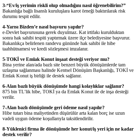
3-“Ev/iş yerimin riskli olup olmadığını nasıl öğrenebilirim?”
Bakanlığa bağlı lisanslı kuruluşlara karot örneği baktırılarak risk
durumu tespit edilir.
4-Yarısı Bizden’e nasıl başvuru yapılır?
e-Devlet başvurusuna gerek duyulmaz. Kat irtifakı kurulduktan
sonra hak sahibi tespiti yaptırmak üzere ilçe belediyesine başvurur.
Bakanlıkça belirlenen randevu gününde hak sahibi ile hibe
taahhütnamesi ve kredi sözleşmesi imzalanır.
5-TOKİ ve Emlak Konut inşaat desteği veriyor mu?
Bina yerine alan/ada bazlı site benzeri büyük dönüşümlerde tam
uzlaşma sağlanması halinde Kentsel Dönüşüm Başkanlığı, TOKİ ve
Emlak Konut iş birliği ile destek sağlanır.
6-Alan bazlı büyük dönüşümde hangi kolaylıklar sağlanır?
875 bin TL’lik hibe, TOKİ ya da Emlak Konut ile de inşa desteği
verilir.
7-Alan bazlı dönüşümde geri ödeme nasıl yapılır?
Hibe tutarı bina maliyetinden düşürülür arta kalan borç ise uzun
vadeli uygun ödeme koşullarıyla taksitlendirilir.
8-Yüklenici firma ile dönüşümde h
er konut/iş yeri için ne kadar
destek verilir?