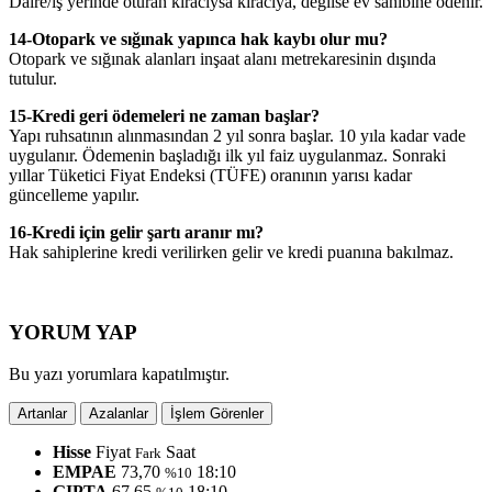
Daire/iş yerinde oturan kiracıysa kiracıya, değilse ev sahibine ödenir.
14-Otopark ve sığınak yapınca hak kaybı olur mu?
Otopark ve sığınak alanları inşaat alanı metrekaresinin dışında
tutulur.
15-Kredi geri ödemeleri ne zaman başlar?
Yapı ruhsatının alınmasından 2 yıl sonra başlar. 10 yıla kadar vade
uygulanır. Ödemenin başladığı ilk yıl faiz uygulanmaz. Sonraki
yıllar Tüketici Fiyat Endeksi (TÜFE) oranının yarısı kadar
güncelleme yapılır.
16-Kredi için gelir şartı aranır mı?
Hak sahiplerine kredi verilirken gelir ve kredi puanına bakılmaz.
YORUM YAP
Bu yazı yorumlara kapatılmıştır.
Artanlar
Azalanlar
İşlem Görenler
Hisse
Fiyat
Saat
Fark
EMPAE
73,70
18:10
%10
GIPTA
67,65
18:10