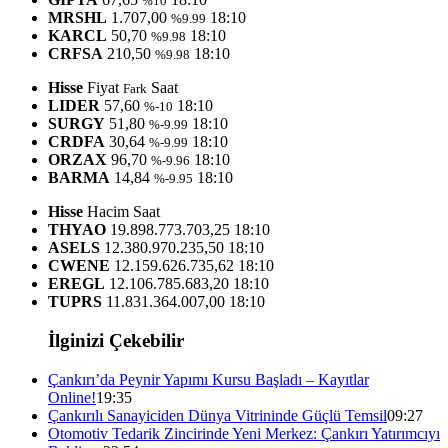
%10
MRSHL
1.707,00
18:10
%9.99
KARCL
50,70
18:10
%9.98
CRFSA
210,50
18:10
%9.98
Hisse
Fiyat
Saat
Fark
LIDER
57,60
18:10
%-10
SURGY
51,80
18:10
%-9.99
CRDFA
30,64
18:10
%-9.99
ORZAX
96,70
18:10
%-9.96
BARMA
14,84
18:10
%-9.95
Hisse
Hacim
Saat
THYAO
19.898.773.703,25
18:10
ASELS
12.380.970.235,50
18:10
CWENE
12.159.626.735,62
18:10
EREGL
12.106.785.683,20
18:10
TUPRS
11.831.364.007,00
18:10
İlginizi Çekebilir
Çankırı’da Peynir Yapımı Kursu Başladı – Kayıtlar
Online!
19:35
Çankırılı Sanayiciden Dünya Vitrininde Güçlü Temsil
09:27
Otomotiv Tedarik Zincirinde Yeni Merkez: Çankırı Yatırımcıyı