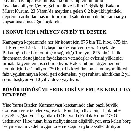
başlatılan kampanyadan riskli konut sahiplerinin tümü
faydalanabiliyor. Çevre, Şehircilik ve İklim Değişikliği Bakanı
Murat Kurum, 23 Nisan’da meydana gelen 6,2 büyüklüğündeki
depremin ardından hasarlı tüm konut sahiplerinin de bu kampanya
kapsamına alınacağını açıkladı.
1 KONUT İÇİN 1 MİLYON 875 BİN TL DESTEK
Kampanya kapsamında her bir konut için 875 bin TL hibe, 875 bin
TL kredi ve 125 bin TL taşınma desteği veriliyor. Bu şekilde
Bakanlığın her bir konut için sağladığı 1 milyon 875 bin TL’lik
finansman desteğinden faydalanan vatandaşlar evlerini yüklenici
firmalarla yeniden inşa ettirebiliyor. Hak sahibinin diğer her bir
konutu için ise 1 milyon 750 bin TL kredi imkanı sunuluyor. İlk yıl
faiz uygulanmayan kredi geri ödemeleri, yapı ruhsatı alındıktan 2 yıl
sonra başlıyor ve 10 yıl vadeye yayılıyor.
BÜYÜK DÖNÜŞÜMLERDE TOKİ VE EMLAK KONUT DA
DEVREDE
Yine Yarısı Bizden Kampanyası kapsamında alan bazlı büyük
dönüşümlerde (siteler vs.) ise bir konut için 875 bin TL’lik hibe
desteği sağlanıyor. İnşaatları TOKİ ya da Emlak Konut GYO
üstleniyor. Hibe tutarı bina maliyetinden düşürülüyor, arta kalan borç
ise yine uzun vadeli uygun ödeme koşullarıyla taksitlendiriliyor.