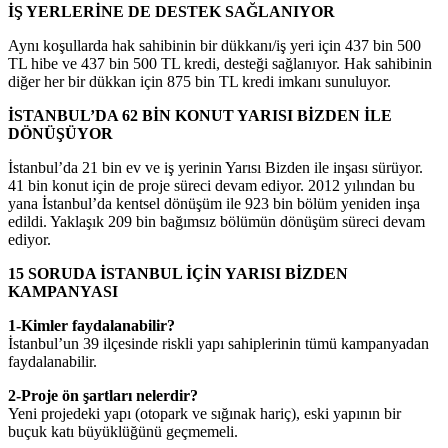
İŞ YERLERİNE DE DESTEK SAĞLANIYOR
Aynı koşullarda hak sahibinin bir dükkanı/iş yeri için 437 bin 500
TL hibe ve 437 bin 500 TL kredi, desteği sağlanıyor. Hak sahibinin
diğer her bir dükkan için 875 bin TL kredi imkanı sunuluyor.
İSTANBUL’DA 62 BİN KONUT YARISI BİZDEN İLE
DÖNÜŞÜYOR
İstanbul’da 21 bin ev ve iş yerinin Yarısı Bizden ile inşası sürüyor.
41 bin konut için de proje süreci devam ediyor. 2012 yılından bu
yana İstanbul’da kentsel dönüşüm ile 923 bin bölüm yeniden inşa
edildi. Yaklaşık 209 bin bağımsız bölümün dönüşüm süreci devam
ediyor.
15 SORUDA İSTANBUL İÇİN YARISI BİZDEN
KAMPANYASI
1-Kimler faydalanabilir?
İstanbul’un 39 ilçesinde riskli yapı sahiplerinin tümü kampanyadan
faydalanabilir.
2-Proje ön şartları nelerdir?
Yeni projedeki yapı (otopark ve sığınak hariç), eski yapının bir
buçuk katı büyüklüğünü geçmemeli.