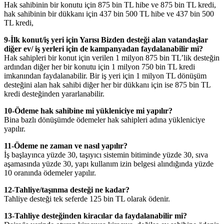
Hak sahibinin bir konutu için 875 bin TL hibe ve 875 bin TL kredi,
hak sahibinin bir dükkanı için 437 bin 500 TL hibe ve 437 bin 500
TL kredi,
9-İlk konut/iş yeri için Yarısı Bizden desteği alan vatandaşlar
diğer ev/ iş yerleri için de kampanyadan faydalanabilir mi?
Hak sahipleri bir konut için verilen 1 milyon 875 bin TL’lik desteğin
ardından diğer her bir konutu için 1 milyon 750 bin TL kredi
imkanından faydalanabilir. Bir iş yeri için 1 milyon TL dönüşüm
desteğini alan hak sahibi diğer her bir dükkanı için ise 875 bin TL
kredi desteğinden yararlanabilir.
10-Ödeme hak sahibine mi yükleniciye mi yapılır?
Bina bazlı dönüşümde ödemeler hak sahipleri adına yükleniciye
yapılır.
11-Ödeme ne zaman ve nasıl yapılır?
İş başlayınca yüzde 30, taşıyıcı sistemin bitiminde yüzde 30, sıva
aşamasında yüzde 30, yapı kullanım izin belgesi alındığında yüzde
10 oranında ödemeler yapılır.
12-Tahliye/taşınma desteği ne kadar?
Tahliye desteği tek seferde 125 bin TL olarak ödenir.
13-Tahliye desteğinden kiracılar da faydalanabilir mi?