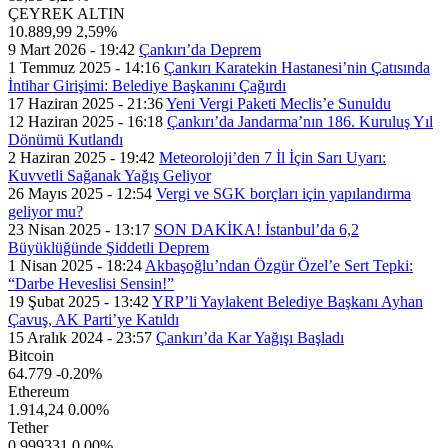
ÇEYREK ALTIN
10.889,99
2,59%
9 Mart 2026 - 19:42
Çankırı’da Deprem
1 Temmuz 2025 - 14:16
Çankırı Karatekin Hastanesi’nin Çatısında
İntihar Girişimi: Belediye Başkanını Çağırdı
17 Haziran 2025 - 21:36
Yeni Vergi Paketi Meclis’e Sunuldu
12 Haziran 2025 - 16:18
Çankırı’da Jandarma’nın 186. Kuruluş Yıl
Dönümü Kutlandı
2 Haziran 2025 - 19:42
Meteoroloji’den 7 İl İçin Sarı Uyarı:
Kuvvetli Sağanak Yağış Geliyor
26 Mayıs 2025 - 12:54
Vergi ve SGK borçları için yapılandırma
geliyor mu?
23 Nisan 2025 - 13:17
SON DAKİKA! İstanbul’da 6,2
Büyüklüğünde Şiddetli Deprem
1 Nisan 2025 - 18:24
Akbaşoğlu’ndan Özgür Özel’e Sert Tepki:
“Darbe Heveslisi Sensin!”
19 Şubat 2025 - 13:42
YRP’li Yaylakent Belediye Başkanı Ayhan
Çavuş, AK Parti’ye Katıldı
15 Aralık 2024 - 23:57
Çankırı’da Kar Yağışı Başladı
Bitcoin
64.779
-0.20%
Ethereum
1.914,24
0.00%
Tether
0,999331
0.00%