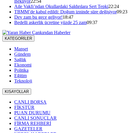
Bekliyor
22:54
Aile Vakfı’ndan Okullardaki Saldırılara Sert Tepki
22:24
TBMM’de kabul edildi: Doğum izninde süre değişiyor
09:23
Dev zam bu gece geliyor!
18:47
Bedelli askerlik ücretine yüzde 25 zam
09:37
KATEGORİLER
Manşet
Gündem
Sağlık
Ekonomi
Politika
Eğitim
Teknoloji
KISAYOLLAR
CANLI BORSA
FİKSTÜR
PUAN DURUMU
CANLI SONUÇLAR
FİRMA REHBERİ
GAZETELER