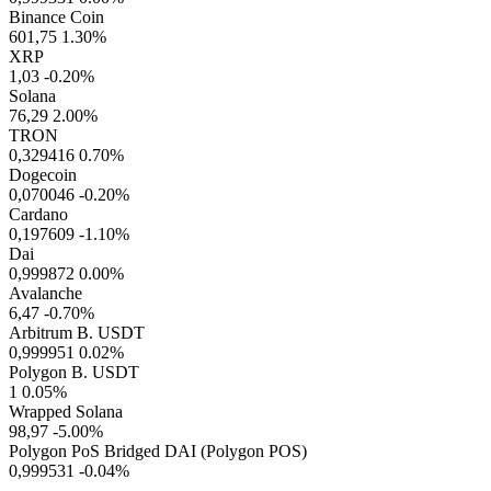
Binance Coin
601,75
1.30%
XRP
1,03
-0.20%
Solana
76,29
2.00%
TRON
0,329416
0.70%
Dogecoin
0,070046
-0.20%
Cardano
0,197609
-1.10%
Dai
0,999872
0.00%
Avalanche
6,47
-0.70%
Arbitrum B. USDT
0,999951
0.02%
Polygon B. USDT
1
0.05%
Wrapped Solana
98,97
-5.00%
Polygon PoS Bridged DAI (Polygon POS)
0,999531
-0.04%