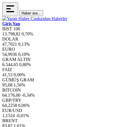
Haber ara...
Giriş Yap
BIST 100
13.798,82
0,70%
DOLAR
47,7021
0,13%
EURO
54,9936
0,10%
GRAM ALTIN
6.544,65
0,80%
FAİZ
41,53
0,00%
GÜMÜŞ GRAM
95,68
1,56%
BITCOIN
64.176,00
-0,34%
GBP/TRY
64,2258
0,06%
EUR/USD
1,1524
-0,01%
BRENT
83,82
1,61%