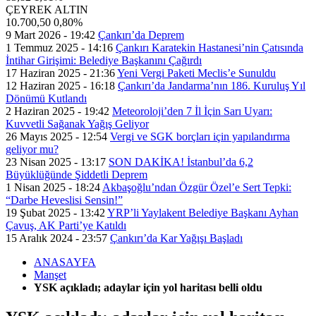
ÇEYREK ALTIN
10.700,50
0,80%
9 Mart 2026 - 19:42
Çankırı’da Deprem
1 Temmuz 2025 - 14:16
Çankırı Karatekin Hastanesi’nin Çatısında
İntihar Girişimi: Belediye Başkanını Çağırdı
17 Haziran 2025 - 21:36
Yeni Vergi Paketi Meclis’e Sunuldu
12 Haziran 2025 - 16:18
Çankırı’da Jandarma’nın 186. Kuruluş Yıl
Dönümü Kutlandı
2 Haziran 2025 - 19:42
Meteoroloji’den 7 İl İçin Sarı Uyarı:
Kuvvetli Sağanak Yağış Geliyor
26 Mayıs 2025 - 12:54
Vergi ve SGK borçları için yapılandırma
geliyor mu?
23 Nisan 2025 - 13:17
SON DAKİKA! İstanbul’da 6,2
Büyüklüğünde Şiddetli Deprem
1 Nisan 2025 - 18:24
Akbaşoğlu’ndan Özgür Özel’e Sert Tepki:
“Darbe Heveslisi Sensin!”
19 Şubat 2025 - 13:42
YRP’li Yaylakent Belediye Başkanı Ayhan
Çavuş, AK Parti’ye Katıldı
15 Aralık 2024 - 23:57
Çankırı’da Kar Yağışı Başladı
ANASAYFA
Manşet
YSK açıkladı; adaylar için yol haritası belli oldu