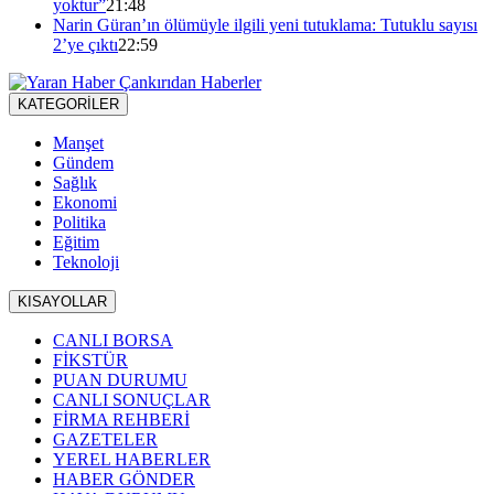
yoktur”
21:48
Narin Güran’ın ölümüyle ilgili yeni tutuklama: Tutuklu sayısı
2’ye çıktı
22:59
KATEGORİLER
Manşet
Gündem
Sağlık
Ekonomi
Politika
Eğitim
Teknoloji
KISAYOLLAR
CANLI BORSA
FİKSTÜR
PUAN DURUMU
CANLI SONUÇLAR
FİRMA REHBERİ
GAZETELER
YEREL HABERLER
HABER GÖNDER