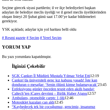
Seçime girecek siyasi partilerin; il ve ilçe belediyeleri başkan
adayları ile belediye meclis üyeliği ve il genel meclis üyeliklerinden
oluşan listeyi 20 Şubat günü saat 17.00’ye kadar bildirmeleri
gerekiyor.
YSK açıkladı; adaylar için yol haritası belli oldu
# Resmi gazete
# Secim
# Yerel Seçim
YORUM YAP
Bu yazı yorumlara kapatılmıştır.
İlginizi Çekebilir
SGK Çankırı İl Müdürü Mustafa Yılmaz Vefat Etti
12:19
Çankırı’da üniversiteli genç kız kabusu yaşadı! İşte kan
donduran o mesajlar: ‘Senin ölünü kimse bulamayacak’
23:45
Enfeksiyonu günler önceden tespit eden akıllı bandaj:
Caltech’ten iCares devrimi – Birlik Haber Ajansı
12:57
Ambulans, otomobile çarptı: 1 ölü
12:46
Motosiklet kazaları can aldı
12:45
“Kaybedecek tek bir çocuğumuz, gencimiz, insanımız