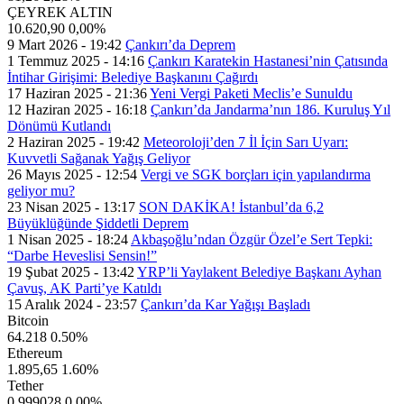
ÇEYREK ALTIN
10.620,90
0,00%
9 Mart 2026 - 19:42
Çankırı’da Deprem
1 Temmuz 2025 - 14:16
Çankırı Karatekin Hastanesi’nin Çatısında
İntihar Girişimi: Belediye Başkanını Çağırdı
17 Haziran 2025 - 21:36
Yeni Vergi Paketi Meclis’e Sunuldu
12 Haziran 2025 - 16:18
Çankırı’da Jandarma’nın 186. Kuruluş Yıl
Dönümü Kutlandı
2 Haziran 2025 - 19:42
Meteoroloji’den 7 İl İçin Sarı Uyarı:
Kuvvetli Sağanak Yağış Geliyor
26 Mayıs 2025 - 12:54
Vergi ve SGK borçları için yapılandırma
geliyor mu?
23 Nisan 2025 - 13:17
SON DAKİKA! İstanbul’da 6,2
Büyüklüğünde Şiddetli Deprem
1 Nisan 2025 - 18:24
Akbaşoğlu’ndan Özgür Özel’e Sert Tepki:
“Darbe Heveslisi Sensin!”
19 Şubat 2025 - 13:42
YRP’li Yaylakent Belediye Başkanı Ayhan
Çavuş, AK Parti’ye Katıldı
15 Aralık 2024 - 23:57
Çankırı’da Kar Yağışı Başladı
Bitcoin
64.218
0.50%
Ethereum
1.895,65
1.60%
Tether
0,999028
0.00%