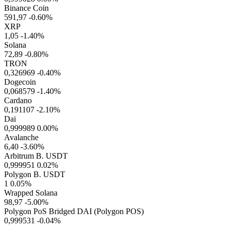
Binance Coin
591,97
-0.60%
XRP
1,05
-1.40%
Solana
72,89
-0.80%
TRON
0,326969
-0.40%
Dogecoin
0,068579
-1.40%
Cardano
0,191107
-2.10%
Dai
0,999989
0.00%
Avalanche
6,40
-3.60%
Arbitrum B. USDT
0,999951
0.02%
Polygon B. USDT
1
0.05%
Wrapped Solana
98,97
-5.00%
Polygon PoS Bridged DAI (Polygon POS)
0,999531
-0.04%