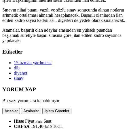
İşleri Başkanlığının internet sitesi üzerinden ilan edilecek.
Sınavın nihai puanı, yazılı ve sözlü sınav sonucunda alınan notların
aritmetik ortalaması alınarak hesaplanacak. Başarılı olanlardan ilan
edilen kadro sayısı kadarı asıl, diğerleri de yedek olarak sıralanacak.
Atamalar, başarılı olan adaylar arasından en yüksek puandan
başlamak suretiyle başarı sırasına göre, ilan edilen kadro sayısınca
yapılacak.
Etiketler
15 uzman yardımcısı
dib
diyanet
sınav
YORUM YAP
Bu yazı yorumlara kapatılmıştır.
Artanlar
Azalanlar
İşlem Görenler
Hisse
Fiyat
Saat
Fark
CRFSA
191,40
16:11
%10