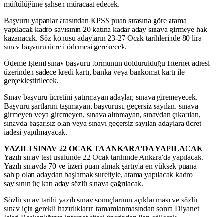
müftülüğüne şahsen müracaat edecek.
Başvuru yapanlar arasından KPSS puan sırasına göre atama
yapılacak kadro sayısının 20 katına kadar aday sınava girmeye hak
kazanacak. Söz konusu adayların 23-27 Ocak tarihlerinde 80 lira
sınav başvuru ücreti ödemesi gerekecek.
Ödeme işlemi sınav başvuru formunun doldurulduğu internet adresi
üzerinden sadece kredi kartı, banka veya bankomat kartı ile
gerçekleştirilecek.
Sınav başvuru ücretini yatırmayan adaylar, sınava giremeyecek.
Başvuru şartlarını taşımayan, başvurusu geçersiz sayılan, sınava
girmeyen veya giremeyen, sınava alınmayan, sınavdan çıkarılan,
sınavda başarısız olan veya sınavı geçersiz sayılan adaylara ücret
iadesi yapılmayacak.
YAZILI SINAV 22 OCAK'TA ANKARA'DA YAPILACAK
Yazılı sınav test usulünde 22 Ocak tarihinde Ankara'da yapılacak.
Yazılı sınavda 70 ve üzeri puan almak şartıyla en yüksek puana
sahip olan adaydan başlamak suretiyle, atama yapılacak kadro
sayısının üç katı aday sözlü sınava çağrılacak.
Sözlü sınav tarihi yazılı sınav sonuçlarının açıklanması ve sözlü
sınav için gerekli hazırlıkların tamamlanmasından sonra Diyanet