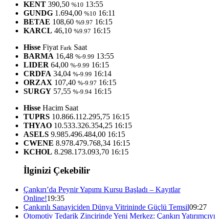
KENT
390,50
13:55
%10
GUNDG
1.694,00
16:11
%10
BETAE
108,60
16:15
%9.97
KARCL
46,10
16:15
%9.97
Hisse
Fiyat
Saat
Fark
BARMA
16,48
13:55
%-9.99
LIDER
64,00
16:15
%-9.99
CRDFA
34,04
16:14
%-9.99
ORZAX
107,40
16:15
%-9.97
SURGY
57,55
16:15
%-9.94
Hisse
Hacim
Saat
TUPRS
10.866.112.295,75
16:15
THYAO
10.533.326.354,25
16:15
ASELS
9.985.496.484,00
16:15
CWENE
8.978.479.768,34
16:15
KCHOL
8.298.173.093,70
16:15
İlginizi Çekebilir
Çankırı’da Peynir Yapımı Kursu Başladı – Kayıtlar
Online!
19:35
Çankırılı Sanayiciden Dünya Vitrininde Güçlü Temsil
09:27
Otomotiv Tedarik Zincirinde Yeni Merkez: Çankırı Yatırımcıyı