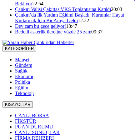
Bekliyor
22:54
Çankırı Valisi Çakırtaş VKS Toplantısına Katıldı
20:03
Çankırı’da İlk Yardım Eğitimi Başladı: Kurumlar Hayat
Kurtarmak İçin Bir Araya Geldi
12:22
Dev zam bu gece geliyor!
18:47
Bedelli askerlik ücretine yüzde 25 zam
09:37
KATEGORİLER
Manşet
Gündem
Sağlık
Ekonomi
Politika
Eğitim
Teknoloji
KISAYOLLAR
CANLI BORSA
FİKSTÜR
PUAN DURUMU
CANLI SONUÇLAR
FİRMA REHBERİ