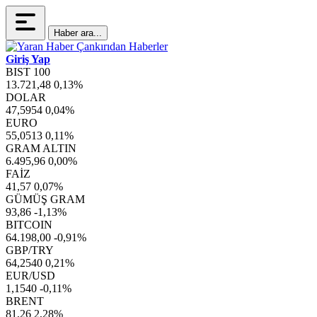
Haber ara...
Giriş Yap
BIST 100
13.721,48
0,13%
DOLAR
47,5954
0,04%
EURO
55,0513
0,11%
GRAM ALTIN
6.495,96
0,00%
FAİZ
41,57
0,07%
GÜMÜŞ GRAM
93,86
-1,13%
BITCOIN
64.198,00
-0,91%
GBP/TRY
64,2540
0,21%
EUR/USD
1,1540
-0,11%
BRENT
81,26
2,28%