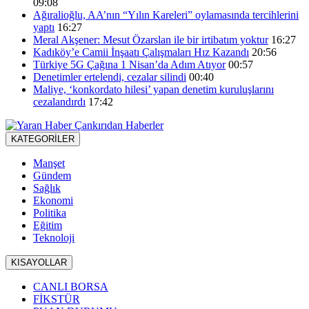
09:08
Ağıralioğlu, AA’nın “Yılın Kareleri” oylamasında tercihlerini
yaptı
16:27
Meral Akşener: Mesut Özarslan ile bir irtibatım yoktur
16:27
Kadıköy’e Camii İnşaatı Çalışmaları Hız Kazandı
20:56
Türkiye 5G Çağına 1 Nisan’da Adım Atıyor
00:57
Denetimler ertelendi, cezalar silindi
00:40
Maliye, ‘konkordato hilesi’ yapan denetim kuruluşlarını
cezalandırdı
17:42
KATEGORİLER
Manşet
Gündem
Sağlık
Ekonomi
Politika
Eğitim
Teknoloji
KISAYOLLAR
CANLI BORSA
FİKSTÜR