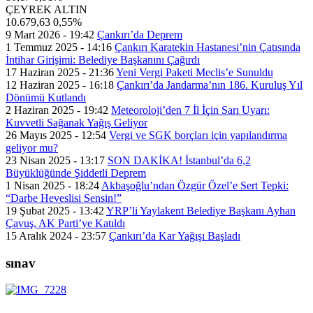
ÇEYREK ALTIN
10.679,63
0,55%
9 Mart 2026 - 19:42
Çankırı’da Deprem
1 Temmuz 2025 - 14:16
Çankırı Karatekin Hastanesi’nin Çatısında
İntihar Girişimi: Belediye Başkanını Çağırdı
17 Haziran 2025 - 21:36
Yeni Vergi Paketi Meclis’e Sunuldu
12 Haziran 2025 - 16:18
Çankırı’da Jandarma’nın 186. Kuruluş Yıl
Dönümü Kutlandı
2 Haziran 2025 - 19:42
Meteoroloji’den 7 İl İçin Sarı Uyarı:
Kuvvetli Sağanak Yağış Geliyor
26 Mayıs 2025 - 12:54
Vergi ve SGK borçları için yapılandırma
geliyor mu?
23 Nisan 2025 - 13:17
SON DAKİKA! İstanbul’da 6,2
Büyüklüğünde Şiddetli Deprem
1 Nisan 2025 - 18:24
Akbaşoğlu’ndan Özgür Özel’e Sert Tepki:
“Darbe Heveslisi Sensin!”
19 Şubat 2025 - 13:42
YRP’li Yaylakent Belediye Başkanı Ayhan
Çavuş, AK Parti’ye Katıldı
15 Aralık 2024 - 23:57
Çankırı’da Kar Yağışı Başladı
sınav