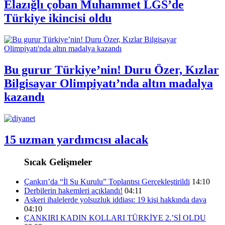
Elazığlı çoban Muhammet LGS’de
Türkiye ikincisi oldu
Bu gurur Türkiye’nin! Duru Özer, Kızlar
Bilgisayar Olimpiyatı’nda altın madalya
kazandı
15 uzman yardımcısı alacak
Sıcak Gelişmeler
Çankırı’da “İl Su Kurulu” Toplantısı Gerçekleştirildi
14:10
Derbilerin hakemleri açıklandı!
04:11
Askeri ihalelerde yolsuzluk iddiası: 19 kişi hakkında dava
04:10
ÇANKIRI KADIN KOLLARI TÜRKİYE 2.’Sİ OLDU