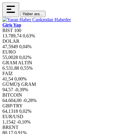
Haber ara...
Giriş Yap
BIST 100
13.789,74
0,63%
DOLAR
47,5949
0,04%
EURO
55,0028
0,02%
GRAM ALTIN
6.531,88
0,55%
FAİZ
41,54
0,00%
GÜMÜŞ GRAM
94,57
-0,39%
BITCOIN
64.604,00
-0,28%
GBP/TRY
64,1318
0,02%
EUR/USD
1,1542
-0,10%
BRENT
80,17
0,91%