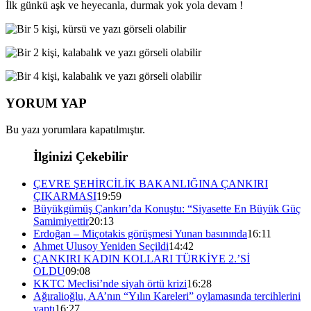
İlk günkü aşk ve heyecanla, durmak yok yola devam !
YORUM YAP
Bu yazı yorumlara kapatılmıştır.
İlginizi Çekebilir
ÇEVRE ŞEHİRCİLİK BAKANLIĞINA ÇANKIRI
ÇIKARMASI
19:59
Büyükgümüş Çankırı’da Konuştu: “Siyasette En Büyük Güç
Samimiyettir
20:13
Erdoğan – Miçotakis görüşmesi Yunan basınında
16:11
Ahmet Ulusoy Yeniden Seçildi
14:42
ÇANKIRI KADIN KOLLARI TÜRKİYE 2.’Sİ
OLDU
09:08
KKTC Meclisi’nde siyah örtü krizi
16:28
Ağıralioğlu, AA’nın “Yılın Kareleri” oylamasında tercihlerini
yaptı
16:27