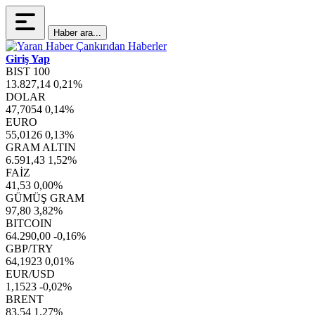
Haber ara...
Giriş Yap
BIST 100
13.827,14
0,21%
DOLAR
47,7054
0,14%
EURO
55,0126
0,13%
GRAM ALTIN
6.591,43
1,52%
FAİZ
41,53
0,00%
GÜMÜŞ GRAM
97,80
3,82%
BITCOIN
64.290,00
-0,16%
GBP/TRY
64,1923
0,01%
EUR/USD
1,1523
-0,02%
BRENT
83,54
1,27%