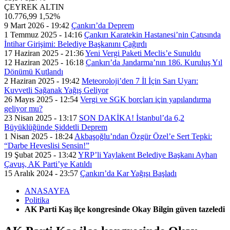
ÇEYREK ALTIN
10.776,99
1,52%
9 Mart 2026 - 19:42
Çankırı’da Deprem
1 Temmuz 2025 - 14:16
Çankırı Karatekin Hastanesi’nin Çatısında
İntihar Girişimi: Belediye Başkanını Çağırdı
17 Haziran 2025 - 21:36
Yeni Vergi Paketi Meclis’e Sunuldu
12 Haziran 2025 - 16:18
Çankırı’da Jandarma’nın 186. Kuruluş Yıl
Dönümü Kutlandı
2 Haziran 2025 - 19:42
Meteoroloji’den 7 İl İçin Sarı Uyarı:
Kuvvetli Sağanak Yağış Geliyor
26 Mayıs 2025 - 12:54
Vergi ve SGK borçları için yapılandırma
geliyor mu?
23 Nisan 2025 - 13:17
SON DAKİKA! İstanbul’da 6,2
Büyüklüğünde Şiddetli Deprem
1 Nisan 2025 - 18:24
Akbaşoğlu’ndan Özgür Özel’e Sert Tepki:
“Darbe Heveslisi Sensin!”
19 Şubat 2025 - 13:42
YRP’li Yaylakent Belediye Başkanı Ayhan
Çavuş, AK Parti’ye Katıldı
15 Aralık 2024 - 23:57
Çankırı’da Kar Yağışı Başladı
ANASAYFA
Politika
AK Parti Kaş ilçe kongresinde Okay Bilgin güven tazeledi