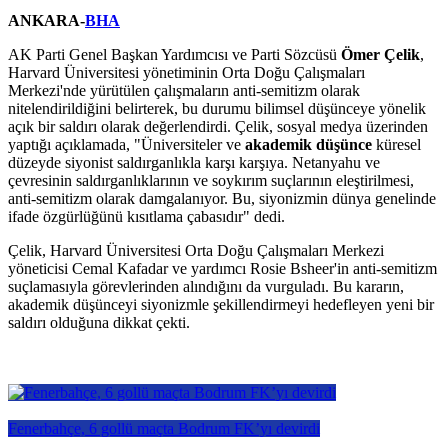
ANKARA-
BHA
AK Parti Genel Başkan Yardımcısı ve Parti Sözcüsü
Ömer Çelik
,
Harvard Üniversitesi yönetiminin Orta Doğu Çalışmaları
Merkezi'nde yürütülen çalışmaların anti-semitizm olarak
nitelendirildiğini belirterek, bu durumu bilimsel düşünceye yönelik
açık bir saldırı olarak değerlendirdi. Çelik, sosyal medya üzerinden
yaptığı açıklamada, "Üniversiteler ve
akademik düşünce
küresel
düzeyde siyonist saldırganlıkla karşı karşıya. Netanyahu ve
çevresinin saldırganlıklarının ve soykırım suçlarının eleştirilmesi,
anti-semitizm olarak damgalanıyor. Bu, siyonizmin dünya genelinde
ifade özgürlüğünü kısıtlama çabasıdır" dedi.
Çelik, Harvard Üniversitesi Orta Doğu Çalışmaları Merkezi
yöneticisi Cemal Kafadar ve yardımcı Rosie Bsheer'in anti-semitizm
suçlamasıyla görevlerinden alındığını da vurguladı. Bu kararın,
akademik düşünceyi siyonizmle şekillendirmeyi hedefleyen yeni bir
saldırı olduğuna dikkat çekti.
Fenerbahçe, 6 gollü maçta Bodrum FK’yı devirdi