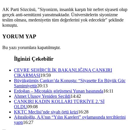
AK Parti Sözcüsü, "Siyonizm, insanlık karşıtı bir nefret siyaseti olup
gerçek anti-semitizmi yansıtmaktadır. Üniversitelerin siyonizme
teslim olması, medeniyetin tüm değerlerini yok edecektir" şeklinde
konuştu.
YORUM YAP
Bu yazı yorumlara kapatılmıştır.
İlginizi Çekebilir
ÇEVRE ŞEHİRCİLİK BAKANLIĞINA ÇANKIRI
ÇIKARMASI
19:59
Büyükgümüş Çankırı’da Konuştu: “Siyasette En Büyük Güç
Samimiyettir
20:13
Erdoğan – Miçotakis görüşmesi Yunan basınında
16:11
Ahmet Ulusoy Yeniden Seçildi
14:42
ÇANKIRI KADIN KOLLARI TÜRKİYE 2.’Sİ
OLDU
09:08
KKTC Meclisi’nde siyah örtü krizi
16:28
Ağıralioğlu, AA’nın “Yılın Kareleri” oylamasında tercihlerini
yaptı
16:27