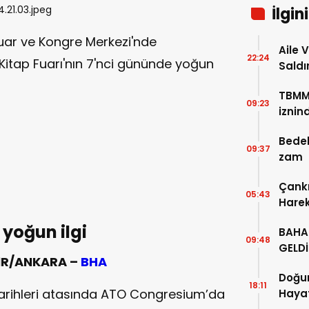
İlgin
uar ve Kongre Merkezi'nde
Aile 
22:24
Kitap Fuarı'nın 7'nci gününde yoğun
Saldı
TBMM’
09:23
iznin
Bedel
09:37
zam
Çankı
05:43
Hareke
Sarsı
yoğun ilgi
BAHA
09:48
GELDİ
İR/ANKARA –
BHA
Doğum
18:11
 tarihleri atasında ATO Congresium’da
Haya