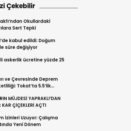
izi Çekebilir
Vakfı’ndan Okullardaki
rılara Sert Tepki
de kabul edildi: Doğum
de süre değişiyor
li askerlik ücretine yüzde 25
rı ve Çevresinde Deprem
tliliği: Tokat’ta 5.5’lik
ntı
RIN MÜJDESİ YAPRAKLI’DAN
: KAR ÇİÇEKLERİ AÇTI
 İzinleri Uzuyor: Çalışma
tında Yeni Dönem