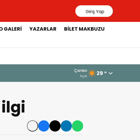
Giriş Yap
O GALERI
YAZARLAR
BILET MAKBUZU
Çankırı
29 °
Açık
ilgi