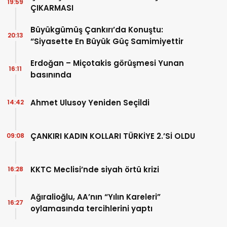
19:59
ÇIKARMASI
Büyükgümüş Çankırı’da Konuştu:
20:13
“Siyasette En Büyük Güç Samimiyettir
Erdoğan – Miçotakis görüşmesi Yunan
16:11
basınında
Ahmet Ulusoy Yeniden Seçildi
14:42
ÇANKIRI KADIN KOLLARI TÜRKİYE 2.’Sİ OLDU
09:08
KKTC Meclisi’nde siyah örtü krizi
16:28
Ağıralioğlu, AA’nın “Yılın Kareleri”
16:27
oylamasında tercihlerini yaptı