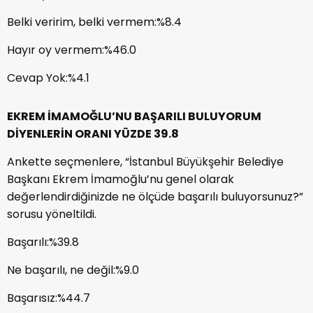
Belki veririm, belki vermem:%8.4
Hayır oy vermem:%46.0
Cevap Yok:%4.1
EKREM İMAMOĞLU’NU BAŞARILI BULUYORUM
DİYENLERİN ORANI YÜZDE 39.8
Ankette seçmenlere, “İstanbul Büyükşehir Belediye
Başkanı Ekrem İmamoğlu’nu genel olarak
değerlendirdiğinizde ne ölçüde başarılı buluyorsunuz?”
sorusu yöneltildi.
Başarılı:%39.8
Ne başarılı, ne değil:%9.0
Başarısız:%44.7