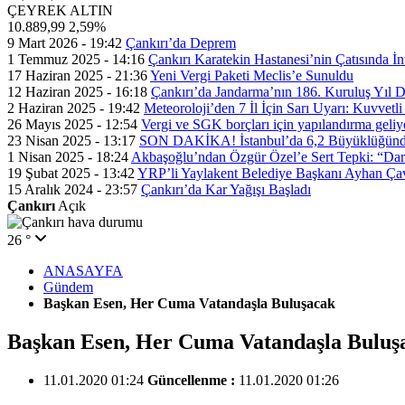
ÇEYREK ALTIN
10.889,99
2,59%
9 Mart 2026 - 19:42
Çankırı’da Deprem
1 Temmuz 2025 - 14:16
Çankırı Karatekin Hastanesi’nin Çatısında İn
17 Haziran 2025 - 21:36
Yeni Vergi Paketi Meclis’e Sunuldu
12 Haziran 2025 - 16:18
Çankırı’da Jandarma’nın 186. Kuruluş Yıl
2 Haziran 2025 - 19:42
Meteoroloji’den 7 İl İçin Sarı Uyarı: Kuvvetl
26 Mayıs 2025 - 12:54
Vergi ve SGK borçları için yapılandırma geli
23 Nisan 2025 - 13:17
SON DAKİKA! İstanbul’da 6,2 Büyüklüğünde
1 Nisan 2025 - 18:24
Akbaşoğlu’ndan Özgür Özel’e Sert Tepki: “Dar
19 Şubat 2025 - 13:42
YRP’li Yaylakent Belediye Başkanı Ayhan Çav
15 Aralık 2024 - 23:57
Çankırı’da Kar Yağışı Başladı
Çankırı
Açık
26 °
ANASAYFA
Gündem
Başkan Esen, Her Cuma Vatandaşla Buluşacak
Başkan Esen, Her Cuma Vatandaşla Buluş
11.01.2020 01:24
Güncellenme :
11.01.2020 01:26