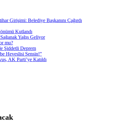
tihar Girişimi: Belediye Başkanını Çağırdı
 Dönümü Kutlandı
i Sağanak Yağış Geliyor
yor mu?
 Şiddetli Deprem
be Heveslisi Sensin!”
uş, AK Parti’ye Katıldı
acak