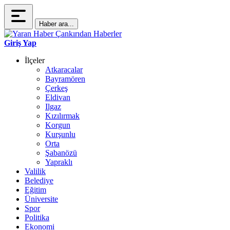
Haber ara...
Giriş Yap
İlçeler
Atkaracalar
Bayramören
Çerkeş
Eldivan
Ilgaz
Kızılırmak
Korgun
Kurşunlu
Orta
Şabanözü
Yapraklı
Valilik
Belediye
Eğitim
Üniversite
Spor
Politika
Ekonomi