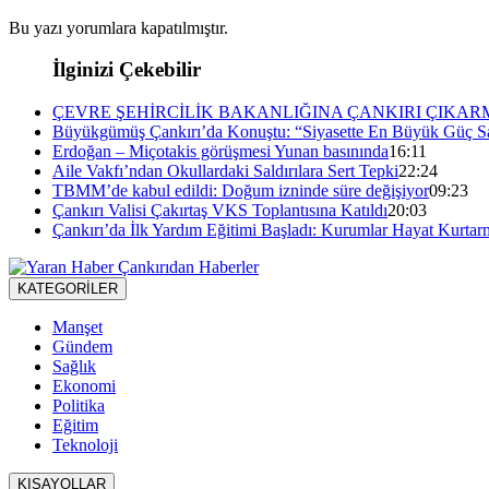
Bu yazı yorumlara kapatılmıştır.
İlginizi Çekebilir
ÇEVRE ŞEHİRCİLİK BAKANLIĞINA ÇANKIRI ÇIKAR
Büyükgümüş Çankırı’da Konuştu: “Siyasette En Büyük Güç Sa
Erdoğan – Miçotakis görüşmesi Yunan basınında
16:11
Aile Vakfı’ndan Okullardaki Saldırılara Sert Tepki
22:24
TBMM’de kabul edildi: Doğum izninde süre değişiyor
09:23
Çankırı Valisi Çakırtaş VKS Toplantısına Katıldı
20:03
Çankırı’da İlk Yardım Eğitimi Başladı: Kurumlar Hayat Kurtar
KATEGORİLER
Manşet
Gündem
Sağlık
Ekonomi
Politika
Eğitim
Teknoloji
KISAYOLLAR