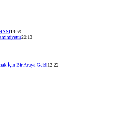
MASI
19:59
mimiyettir
20:13
mak İçin Bir Araya Geldi
12:22