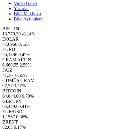
Video Galeri
Yazarlar
Bilet Makbuzu
Bilet Ayrıntıları
BIST 100
13.779,39
-0,14%
DOLAR
47,6966
0,12%
EURO
55,1896
0,45%
GRAM ALTIN
6.660,55
2,59%
FAİZ
41,30
-0,55%
GÜMÜŞ GRAM
97,57
3,57%
BITCOIN
64.844,00
0,70%
GBP/TRY
64,4492
0,41%
EUR/USD
1,1567
0,36%
BRENT
82,63
0,17%