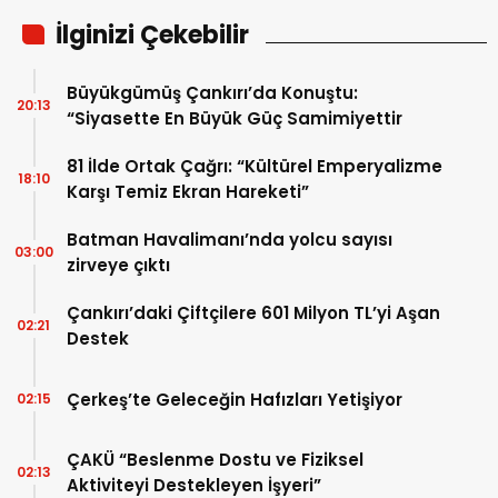
İlginizi Çekebilir
Büyükgümüş Çankırı’da Konuştu:
20:13
“Siyasette En Büyük Güç Samimiyettir
81 İlde Ortak Çağrı: “Kültürel Emperyalizme
18:10
Karşı Temiz Ekran Hareketi”
Batman Havalimanı’nda yolcu sayısı
03:00
zirveye çıktı
Çankırı’daki Çiftçilere 601 Milyon TL’yi Aşan
02:21
Destek
Çerkeş’te Geleceğin Hafızları Yetişiyor
02:15
ÇAKÜ “Beslenme Dostu ve Fiziksel
02:13
Aktiviteyi Destekleyen İşyeri”