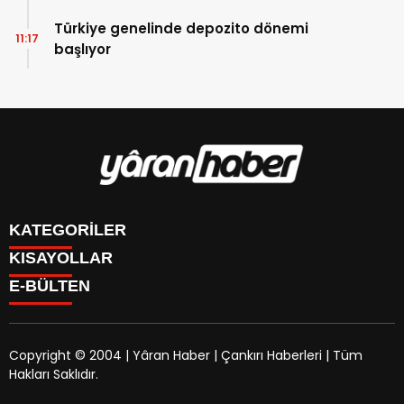
Türkiye genelinde depozito dönemi
11:17
başlıyor
KATEGORİLER
KISAYOLLAR
Manşet
E-BÜLTEN
Gündem
CANLI BORSA
Sağlık
FİKSTÜR
Ekonomi
PUAN DURUMU
Politika
Copyright © 2004 | Yâran Haber | Çankırı Haberleri | Tüm
CANLI SONUÇLAR
Eğitim
Hakları Saklıdır.
FİRMA REHBERİ
yaranhaber.com
e-bültenine abone olarak, tarafınıza
Teknoloji
GAZETELER
haber, duyuru ve kampanya içerikli e-postaların