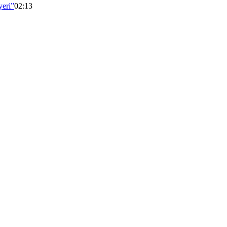
yeri”
02:13