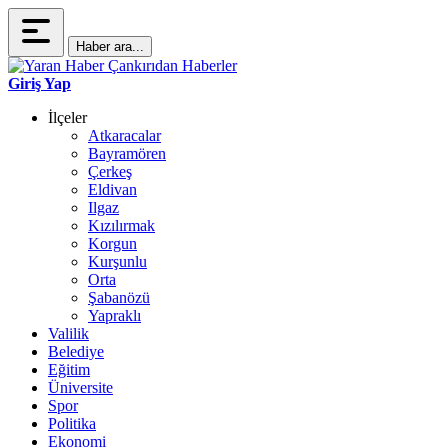
Haber ara...
Giriş Yap
İlçeler
Atkaracalar
Bayramören
Çerkeş
Eldivan
Ilgaz
Kızılırmak
Korgun
Kurşunlu
Orta
Şabanözü
Yapraklı
Valilik
Belediye
Eğitim
Üniversite
Spor
Politika
Ekonomi