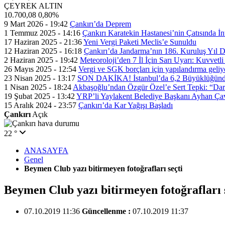
ÇEYREK ALTIN
10.700,08
0,80%
9 Mart 2026 - 19:42
Çankırı’da Deprem
1 Temmuz 2025 - 14:16
Çankırı Karatekin Hastanesi’nin Çatısında İn
17 Haziran 2025 - 21:36
Yeni Vergi Paketi Meclis’e Sunuldu
12 Haziran 2025 - 16:18
Çankırı’da Jandarma’nın 186. Kuruluş Yıl
2 Haziran 2025 - 19:42
Meteoroloji’den 7 İl İçin Sarı Uyarı: Kuvvetl
26 Mayıs 2025 - 12:54
Vergi ve SGK borçları için yapılandırma geli
23 Nisan 2025 - 13:17
SON DAKİKA! İstanbul’da 6,2 Büyüklüğünde
1 Nisan 2025 - 18:24
Akbaşoğlu’ndan Özgür Özel’e Sert Tepki: “Dar
19 Şubat 2025 - 13:42
YRP’li Yaylakent Belediye Başkanı Ayhan Çav
15 Aralık 2024 - 23:57
Çankırı’da Kar Yağışı Başladı
Çankırı
Açık
22 °
ANASAYFA
Genel
Beymen Club yazı bitirmeyen fotoğrafları seçti
Beymen Club yazı bitirmeyen fotoğrafları 
07.10.2019 11:36
Güncellenme :
07.10.2019 11:37