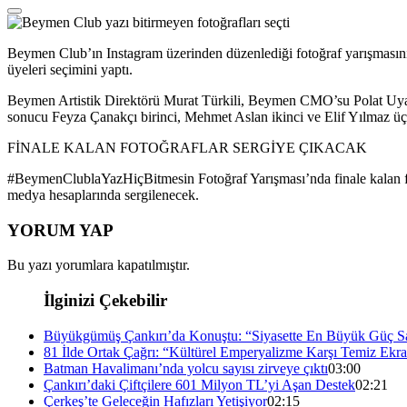
Beymen Club’ın Instagram üzerinden düzenlediği fotoğraf yarışmasını
üyeleri seçimini yaptı.
Beymen Artistik Direktörü Murat Türkili, Beymen CMO’su Polat Uyal
sonucu Feyza Çanakçı birinci, Mehmet Aslan ikinci ve Elif Yılmaz üçün
FİNALE KALAN FOTOĞRAFLAR SERGİYE ÇIKACAK
#BeymenClublaYazHiçBitmesin Fotoğraf Yarışması’nda finale kalan foto
medya hesaplarında sergilenecek.
YORUM YAP
Bu yazı yorumlara kapatılmıştır.
İlginizi Çekebilir
Büyükgümüş Çankırı’da Konuştu: “Siyasette En Büyük Güç Sa
81 İlde Ortak Çağrı: “Kültürel Emperyalizme Karşı Temiz Ekra
Batman Havalimanı’nda yolcu sayısı zirveye çıktı
03:00
Çankırı’daki Çiftçilere 601 Milyon TL’yi Aşan Destek
02:21
Çerkeş’te Geleceğin Hafızları Yetişiyor
02:15