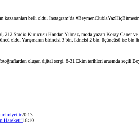
n kazananları belli oldu. Instagram’da #BeymenClublaYazHiçBitmesin eti
, 212 Studio Kurucusu Handan Yılmaz, moda yazarı Koray Caner ve san
cü oldu. Yarışmanın birincisi 3 bin, ikincisi 2 bin, üçüncüsü ise bin li
ğraflardan oluşan dijital sergi, 8-31 Ekim tarihleri arasında seçili 
mimiyettir
20:13
n Hareketi”
18:10