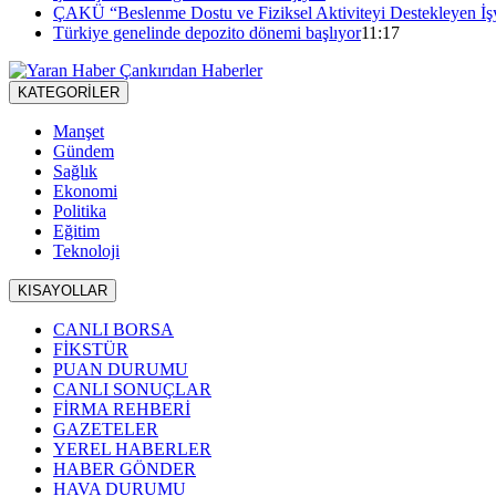
ÇAKÜ “Beslenme Dostu ve Fiziksel Aktiviteyi Destekleyen İş
Türkiye genelinde depozito dönemi başlıyor
11:17
KATEGORİLER
Manşet
Gündem
Sağlık
Ekonomi
Politika
Eğitim
Teknoloji
KISAYOLLAR
CANLI BORSA
FİKSTÜR
PUAN DURUMU
CANLI SONUÇLAR
FİRMA REHBERİ
GAZETELER
YEREL HABERLER
HABER GÖNDER
HAVA DURUMU