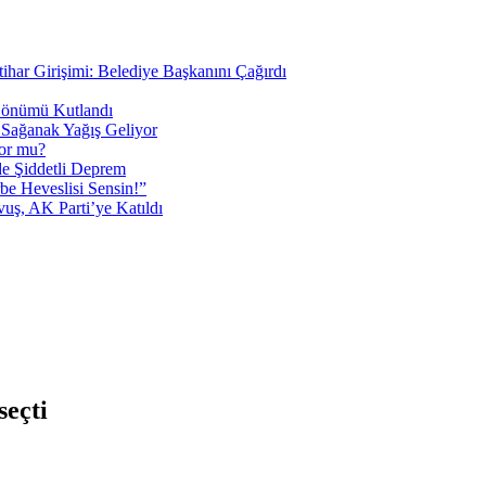
tihar Girişimi: Belediye Başkanını Çağırdı
 Dönümü Kutlandı
i Sağanak Yağış Geliyor
yor mu?
 Şiddetli Deprem
be Heveslisi Sensin!”
uş, AK Parti’ye Katıldı
seçti