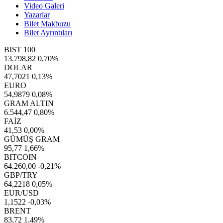
Video Galeri
Yazarlar
Bilet Makbuzu
Bilet Ayrıntıları
BIST 100
13.798,82
0,70%
DOLAR
47,7021
0,13%
EURO
54,9879
0,08%
GRAM ALTIN
6.544,47
0,80%
FAİZ
41,53
0,00%
GÜMÜŞ GRAM
95,77
1,66%
BITCOIN
64.260,00
-0,21%
GBP/TRY
64,2218
0,05%
EUR/USD
1,1522
-0,03%
BRENT
83,72
1,49%