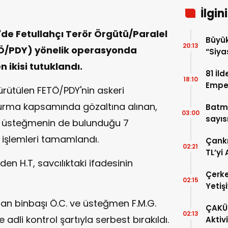
İlgin
C'de Fetullahçı Terör Örgütü/Paralel
Büyük
20:13
TÖ/PDY) yönelik operasyonda
“Siya
Samim
 ikisi tutuklandı.
81 İl
18:10
Emper
rütülen FETÖ/PDY'nin askeri
Harek
urma kapsamında gözaltına alınan,
Batm
03:00
sayısı
ve üsteğmenin de bulunduğu 7
 işlemleri tamamlandı.
Çankı
02:21
TL’yi
den H.T, savcılıktaki ifadesinin
Çerke
02:15
Yetiş
an binbaşı Ö.C. ve üsteğmen F.M.G.
ÇAKÜ 
02:13
ise adli kontrol şartıyla serbest bırakıldı.
Aktiv