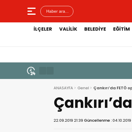
Haber ara...
İLÇELER
VALILIK
BELEDIYE
EĞITIM
ANASAYFA
Genel
Çankırı’da FETÖ o
Çankırı’d
22.09.2019 21:39
Güncellenme :
04.10.2019