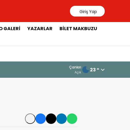
Giriş Yap
O GALERI
YAZARLAR
BILET MAKBUZU
Çankırı
23 °
Açık