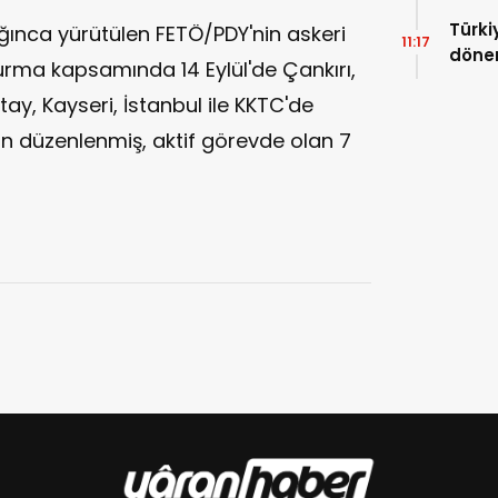
Türki
ğınca yürütülen FETÖ/PDY'nin askeri
11:17
dönem
rma kapsamında 14 Eylül'de Çankırı,
atay, Kayseri, İstanbul ile KKTC'de
n düzenlenmiş, aktif görevde olan 7