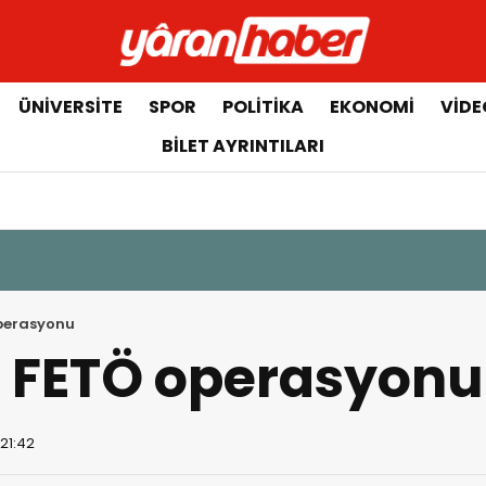
ÜNIVERSITE
SPOR
POLITIKA
EKONOMI
VIDE
BILET AYRINTILARI
perasyonu
a FETÖ operasyonu
 21:42