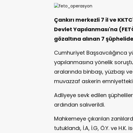
Çankırı merkezli 7 il ve KKT
Devlet Yapılanması'na (FE
gözaltına alınan 7 şüpheliden
Cumhuriyet Başsavcılığınca yü
yapılanmasına yönelik soruşt
aralarında binbaşı, yüzbaşı 
muvazzaf askerin emniyetteki
Adliyeye sevk edilen şüpheliler
ardından salıverildi.
Mahkemeye çıkarılan zanlılard
tutuklandı, İ.A, İ.G, Ö.Y. ve H.K. 