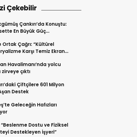
izi Çekebilir
gümüş Çankırı’da Konuştu:
sette En Büyük Güç
iyettir
de Ortak Çağrı: “Kültürel
yalizme Karşı Temiz Ekran
eti”
an Havalimanı’nda yolcu
 zirveye çıktı
rı’daki Çiftçilere 601 Milyon
 Aşan Destek
ş’te Geleceğin Hafızları
iyor
“Beslenme Dostu ve Fiziksel
iteyi Destekleyen İşyeri”