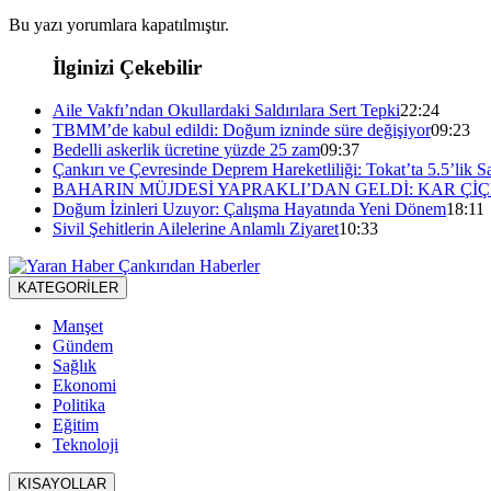
Bu yazı yorumlara kapatılmıştır.
İlginizi Çekebilir
Aile Vakfı’ndan Okullardaki Saldırılara Sert Tepki
22:24
TBMM’de kabul edildi: Doğum izninde süre değişiyor
09:23
Bedelli askerlik ücretine yüzde 25 zam
09:37
Çankırı ve Çevresinde Deprem Hareketliliği: Tokat’ta 5.5’lik Sa
BAHARIN MÜJDESİ YAPRAKLI’DAN GELDİ: KAR ÇİÇ
Doğum İzinleri Uzuyor: Çalışma Hayatında Yeni Dönem
18:11
Sivil Şehitlerin Ailelerine Anlamlı Ziyaret
10:33
KATEGORİLER
Manşet
Gündem
Sağlık
Ekonomi
Politika
Eğitim
Teknoloji
KISAYOLLAR