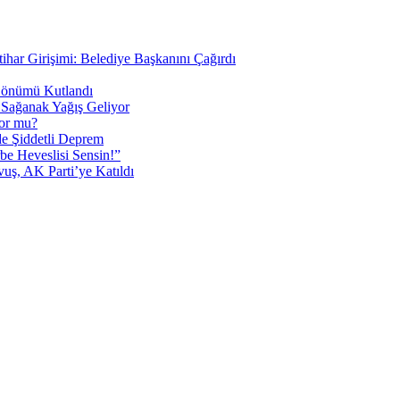
tihar Girişimi: Belediye Başkanını Çağırdı
 Dönümü Kutlandı
i Sağanak Yağış Geliyor
yor mu?
 Şiddetli Deprem
be Heveslisi Sensin!”
uş, AK Parti’ye Katıldı