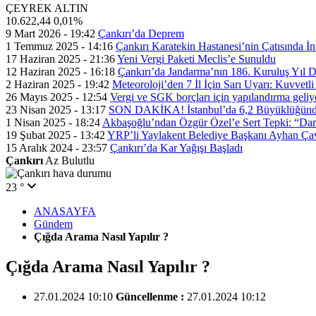
ÇEYREK ALTIN
10.622,44
0,01%
9 Mart 2026 - 19:42
Çankırı’da Deprem
1 Temmuz 2025 - 14:16
Çankırı Karatekin Hastanesi’nin Çatısında İn
17 Haziran 2025 - 21:36
Yeni Vergi Paketi Meclis’e Sunuldu
12 Haziran 2025 - 16:18
Çankırı’da Jandarma’nın 186. Kuruluş Yıl
2 Haziran 2025 - 19:42
Meteoroloji’den 7 İl İçin Sarı Uyarı: Kuvvetl
26 Mayıs 2025 - 12:54
Vergi ve SGK borçları için yapılandırma geli
23 Nisan 2025 - 13:17
SON DAKİKA! İstanbul’da 6,2 Büyüklüğünde
1 Nisan 2025 - 18:24
Akbaşoğlu’ndan Özgür Özel’e Sert Tepki: “Dar
19 Şubat 2025 - 13:42
YRP’li Yaylakent Belediye Başkanı Ayhan Çav
15 Aralık 2024 - 23:57
Çankırı’da Kar Yağışı Başladı
Çankırı
Az Bulutlu
23 °
ANASAYFA
Gündem
Çığda Arama Nasıl Yapılır ?
Çığda Arama Nasıl Yapılır ?
27.01.2024 10:10
Güncellenme :
27.01.2024 10:12