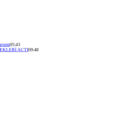
rsıntı
05:43
EKLERİ AÇTI
09:48