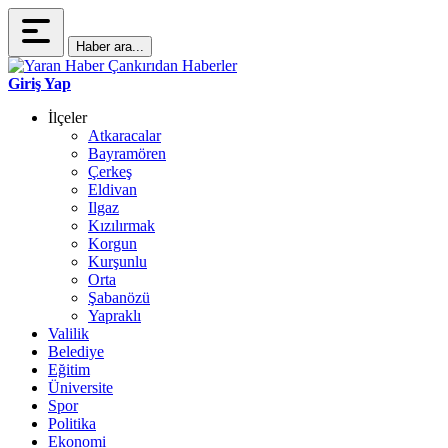
Haber ara...
Giriş Yap
İlçeler
Atkaracalar
Bayramören
Çerkeş
Eldivan
Ilgaz
Kızılırmak
Korgun
Kurşunlu
Orta
Şabanözü
Yapraklı
Valilik
Belediye
Eğitim
Üniversite
Spor
Politika
Ekonomi