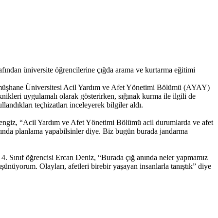
rafından üniversite öğrencilerine çığda arama ve kurtarma eğitimi
ümüşhane Üniversitesi Acil Yardım ve Afet Yönetimi Bölümü (AYAY)
kleri uygulamalı olarak gösterirken, sığınak kurma ile ilgili de
ndıkları teçhizatları inceleyerek bilgiler aldı.
ngiz, “Acil Yardım ve Afet Yönetimi Bölümü acil durumlarda ve afet
rında planlama yapabilsinler diye. Biz bugün burada jandarma
4. Sınıf öğrencisi Ercan Deniz, “Burada çığ anında neler yapmamız
şünüyorum. Olayları, afetleri birebir yaşayan insanlarla tanıştık” diye