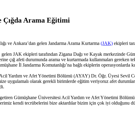
e Çığda Arama Eğitimi
lığı ve Ankara’dan gelen Jandarma Arama Kurtarma
(JAK)
ekipleri ta
n gelen JAK ekipleri tarafından Zigana Dağı ve Kayak merkezinde G
ine çığ afeti durumunda arama ve kurtarmada kullanmaları gereken tekni
müşhane İl Jandarma Komutanlığı’na bağlı ekiplerin operasyonlarda kulla
Acil Yardım ve Afet Yönetimi Bölümü (AYAY) Dr. Öğr. Üyesi Sevil Ce
ize uygulamalı olarak gerekli birimlerde eğitim veriyoruz afet durumla
di.
e getiren Gümüşhane Üniversitesi Acil Yardım ve Afet Yönetimi Bölümü 
rimiz kendi tecrübelerini bize aktardılar bizim için çok iyi olduğunu dü