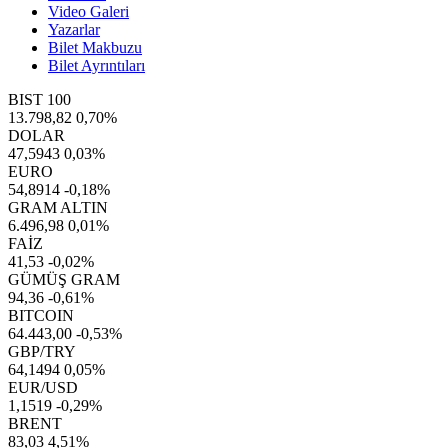
Video Galeri
Yazarlar
Bilet Makbuzu
Bilet Ayrıntıları
BIST 100
13.798,82
0,70%
DOLAR
47,5943
0,03%
EURO
54,8914
-0,18%
GRAM ALTIN
6.496,98
0,01%
FAİZ
41,53
-0,02%
GÜMÜŞ GRAM
94,36
-0,61%
BITCOIN
64.443,00
-0,53%
GBP/TRY
64,1494
0,05%
EUR/USD
1,1519
-0,29%
BRENT
83,03
4,51%