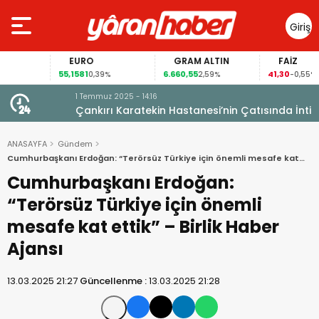
Giriş
Yap
EURO
GRAM ALTIN
FAİZ
55,1581
6.660,55
41,30
0,39%
2,59%
-0,55%
1 Temmuz 2025 - 14:16
Çankırı Karatekin Hastanesi’nin Çatısında İntihar
Girişimi: Belediye Başkanını Çağırdı
ANASAYFA
Gündem
Cumhurbaşkanı Erdoğan: “Terörsüz Türkiye için önemli mesafe kat
ettik” – Birlik Haber Ajansı
Cumhurbaşkanı Erdoğan:
“Terörsüz Türkiye için önemli
mesafe kat ettik” – Birlik Haber
Ajansı
13.03.2025 21:27
Güncellenme :
13.03.2025 21:28