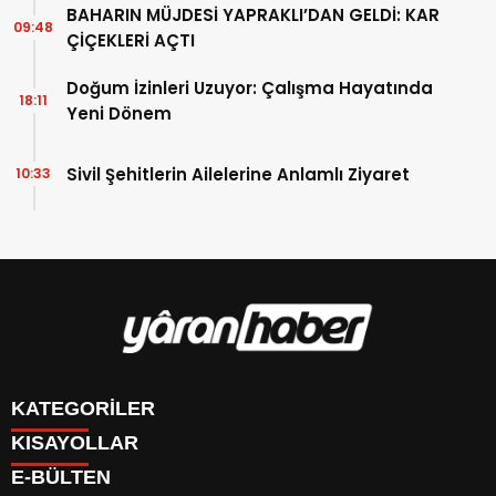
BAHARIN MÜJDESİ YAPRAKLI’DAN GELDİ: KAR
09:48
ÇİÇEKLERİ AÇTI
Doğum İzinleri Uzuyor: Çalışma Hayatında
18:11
Yeni Dönem
Sivil Şehitlerin Ailelerine Anlamlı Ziyaret
10:33
KATEGORİLER
KISAYOLLAR
Manşet
E-BÜLTEN
Gündem