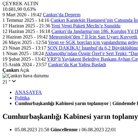
ÇEYREK ALTIN
10.681,90
0,63%
9 Mart 2026 - 19:42
Çankırı’da Deprem
1 Temmuz 2025 - 14:16
Çankırı Karatekin Hastanesi’nin Çatısında İn
17 Haziran 2025 - 21:36
Yeni Vergi Paketi Meclis’e Sunuldu
12 Haziran 2025 - 16:18
Çankırı’da Jandarma’nın 186. Kuruluş Yıl
2 Haziran 2025 - 19:42
Meteoroloji’den 7 İl İçin Sarı Uyarı: Kuvvetl
26 Mayıs 2025 - 12:54
Vergi ve SGK borçları için yapılandırma geli
23 Nisan 2025 - 13:17
SON DAKİKA! İstanbul’da 6,2 Büyüklüğünde
1 Nisan 2025 - 18:24
Akbaşoğlu’ndan Özgür Özel’e Sert Tepki: “Dar
19 Şubat 2025 - 13:42
YRP’li Yaylakent Belediye Başkanı Ayhan Çav
15 Aralık 2024 - 23:57
Çankırı’da Kar Yağışı Başladı
Çankırı
Açık
21 °
ANASAYFA
Politika
Cumhurbaşkanlığı Kabinesi yarın toplanıyor | Gündemde h
Cumhurbaşkanlığı Kabinesi yarın toplanıy
05.08.2023 21:58
Güncellenme :
06.08.2023 22:01