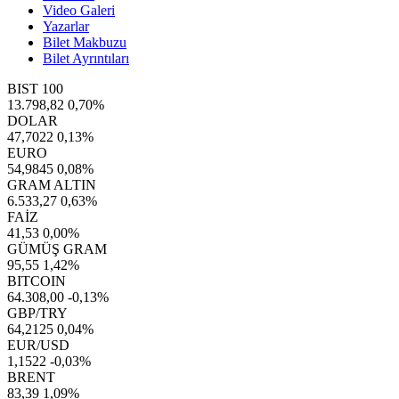
Video Galeri
Yazarlar
Bilet Makbuzu
Bilet Ayrıntıları
BIST 100
13.798,82
0,70%
DOLAR
47,7022
0,13%
EURO
54,9845
0,08%
GRAM ALTIN
6.533,27
0,63%
FAİZ
41,53
0,00%
GÜMÜŞ GRAM
95,55
1,42%
BITCOIN
64.308,00
-0,13%
GBP/TRY
64,2125
0,04%
EUR/USD
1,1522
-0,03%
BRENT
83,39
1,09%