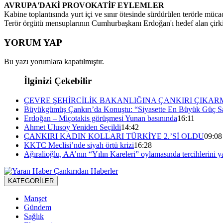
AVRUPA'DAKİ PROVOKATİF EYLEMLER
Kabine toplantısında yurt içi ve sınır ötesinde sürdürülen terörle müc
Terör örgütü mensuplarının Cumhurbaşkanı Erdoğan'ı hedef alan çirkin
YORUM YAP
Bu yazı yorumlara kapatılmıştır.
İlginizi Çekebilir
ÇEVRE ŞEHİRCİLİK BAKANLIĞINA ÇANKIRI ÇIKAR
Büyükgümüş Çankırı’da Konuştu: “Siyasette En Büyük Güç Sa
Erdoğan – Miçotakis görüşmesi Yunan basınında
16:11
Ahmet Ulusoy Yeniden Seçildi
14:42
ÇANKIRI KADIN KOLLARI TÜRKİYE 2.’Sİ OLDU
09:08
KKTC Meclisi’nde siyah örtü krizi
16:28
Ağıralioğlu, AA’nın “Yılın Kareleri” oylamasında tercihlerini y
KATEGORİLER
Manşet
Gündem
Sağlık