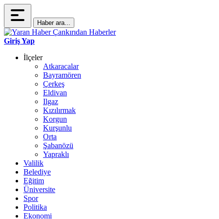
Haber ara...
Giriş Yap
İlçeler
Atkaracalar
Bayramören
Çerkeş
Eldivan
Ilgaz
Kızılırmak
Korgun
Kurşunlu
Orta
Şabanözü
Yapraklı
Valilik
Belediye
Eğitim
Üniversite
Spor
Politika
Ekonomi