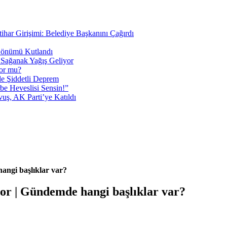
tihar Girişimi: Belediye Başkanını Çağırdı
 Dönümü Kutlandı
i Sağanak Yağış Geliyor
yor mu?
 Şiddetli Deprem
be Heveslisi Sensin!”
uş, AK Parti’ye Katıldı
angi başlıklar var?
or | Gündemde hangi başlıklar var?