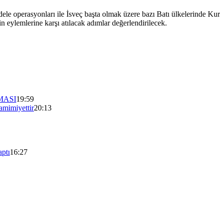
adele operasyonları ile İsveç başta olmak üzere bazı Batı ülkelerinde Ku
 eylemlerine karşı atılacak adımlar değerlendirilecek.
MASI
19:59
mimiyettir
20:13
aptı
16:27