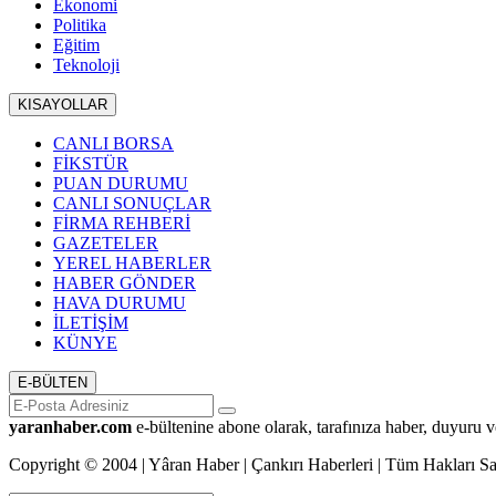
Ekonomi
Politika
Eğitim
Teknoloji
KISAYOLLAR
CANLI BORSA
FİKSTÜR
PUAN DURUMU
CANLI SONUÇLAR
FİRMA REHBERİ
GAZETELER
YEREL HABERLER
HABER GÖNDER
HAVA DURUMU
İLETİŞİM
KÜNYE
E-BÜLTEN
yaranhaber.com
e-bültenine abone olarak, tarafınıza haber, duyuru v
Copyright © 2004 | Yâran Haber | Çankırı Haberleri | Tüm Hakları Sak