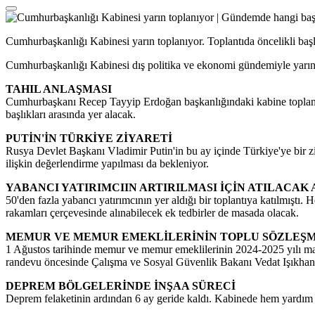
Cumhurbaşkanlığı Kabinesi yarın toplanıyor. Toplantıda öncelikli başl
Cumhurbaşkanlığı Kabinesi dış politika ve ekonomi gündemiyle yarın
TAHIL ANLAŞMASI
Cumhurbaşkanı Recep Tayyip Erdoğan başkanlığındaki kabine toplantı
başlıkları arasında yer alacak.
PUTİN'İN TÜRKİYE ZİYARETİ
Rusya Devlet Başkanı Vladimir Putin'in bu ay içinde Türkiye'ye bir ziy
ilişkin değerlendirme yapılması da bekleniyor.
YABANCI YATIRIMCIIN ARTIRILMASI İÇİN ATILACAK
50'den fazla yabancı yatırımcının yer aldığı bir toplantıya katılmıştı
rakamları çerçevesinde alınabilecek ek tedbirler de masada olacak.
MEMUR VE MEMUR EMEKLİLERİNİN TOPLU SÖZLEŞM
1 Ağustos tarihinde memur ve memur emeklilerinin 2024-2025 yılı maa
randevu öncesinde Çalışma ve Sosyal Güvenlik Bakanı Vedat Işıkhan, 
DEPREM BÖLGELERİNDE İNŞAA SÜRECİ
Deprem felaketinin ardından 6 ay geride kaldı. Kabinede hem yardım h