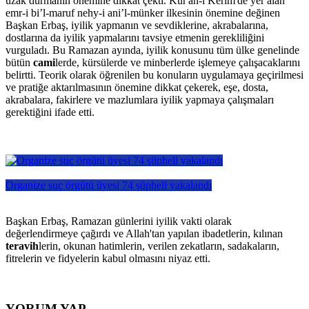
uzak durmanın önemine dikkat çekti. Kur'an-ı Kerim'de yer alan
emr-i bi’l-maruf nehy-i ani’l-münker ilkesinin önemine değinen
Başkan Erbaş, iyilik yapmanın ve sevdiklerine, akrabalarına,
dostlarına da iyilik yapmalarını tavsiye etmenin gerekliliğini
vurguladı. Bu Ramazan ayında, iyilik konusunu tüm ülke genelinde
bütün
cami
lerde, kürsülerde ve minberlerde işlemeye çalışacaklarını
belirtti. Teorik olarak öğrenilen bu konuların uygulamaya geçirilmesi
ve pratiğe aktarılmasının önemine dikkat çekerek, eşe, dosta,
akrabalara, fakirlere ve mazlumlara iyilik yapmaya çalışmaları
gerektiğini ifade etti.
Organize suç örgütü üyesi 74 şüpheli yakalandı
Başkan Erbaş, Ramazan günlerini iyilik vakti olarak
değerlendirmeye çağırdı ve Allah'tan yapılan ibadetlerin, kılınan
teravih
lerin, okunan hatimlerin, verilen zekatların, sadakaların,
fitrelerin ve fidyelerin kabul olmasını niyaz etti.
YORUM YAP