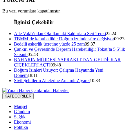
Bu yazı yorumlara kapatılmıştır.
İlginizi Çekebilir
Aile Vakfı’ndan Okullardaki Saldırılara Sert Tepki
22:24
TBMM’de kabul edildi: Doğum izninde süre değişiyor
09:23
Bedelli askerlik ücretine yüzde 25 zam
09:37
Çankırı ve Çevresinde Deprem Hareketliliği: Tokat’ta 5.5’lik
Sarsıntı
05:43
BAHARIN MÜJDESİ YAPRAKLI’DAN GELDİ: KAR
ÇİÇEKLERİ AÇTI
09:48
Doğum İzinleri Uzuyor: Çalışma Hayatında Yeni
Dönem
18:11
Sivil Şehitlerin Ailelerine Anlamlı Ziyaret
10:33
KATEGORİLER
Manşet
Gündem
Sağlık
Ekonomi
Politika