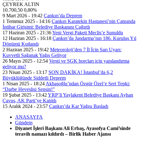
ÇEYREK ALTIN
10.700,50
0,80%
9 Mart 2026 - 19:42
Çankırı’da Deprem
1 Temmuz 2025 - 14:16
Çankırı Karatekin Hastanesi’nin Çatısında
İntihar Girişimi: Belediye Başkanını Çağırdı
17 Haziran 2025 - 21:36
Yeni Vergi Paketi Meclis’e Sunuldu
12 Haziran 2025 - 16:18
Çankırı’da Jandarma’nın 186. Kuruluş Yıl
Dönümü Kutlandı
2 Haziran 2025 - 19:42
Meteoroloji’den 7 İl İçin Sarı Uyarı:
Kuvvetli Sağanak Yağış Geliyor
26 Mayıs 2025 - 12:54
Vergi ve SGK borçları için yapılandırma
geliyor mu?
23 Nisan 2025 - 13:17
SON DAKİKA! İstanbul’da 6,2
Büyüklüğünde Şiddetli Deprem
1 Nisan 2025 - 18:24
Akbaşoğlu’ndan Özgür Özel’e Sert Tepki:
“Darbe Heveslisi Sensin!”
19 Şubat 2025 - 13:42
YRP’li Yaylakent Belediye Başkanı Ayhan
Çavuş, AK Parti’ye Katıldı
15 Aralık 2024 - 23:57
Çankırı’da Kar Yağışı Başladı
ANASAYFA
Gündem
Diyanet İşleri Başkanı Ali Erbaş, Ayasofya Cami’sinde
teravih namazı kıldırdı – Birlik Haber Ajansı