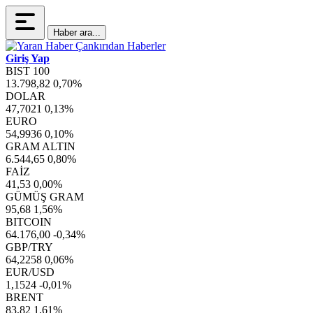
Haber ara...
Giriş Yap
BIST 100
13.798,82
0,70%
DOLAR
47,7021
0,13%
EURO
54,9936
0,10%
GRAM ALTIN
6.544,65
0,80%
FAİZ
41,53
0,00%
GÜMÜŞ GRAM
95,68
1,56%
BITCOIN
64.176,00
-0,34%
GBP/TRY
64,2258
0,06%
EUR/USD
1,1524
-0,01%
BRENT
83,82
1,61%