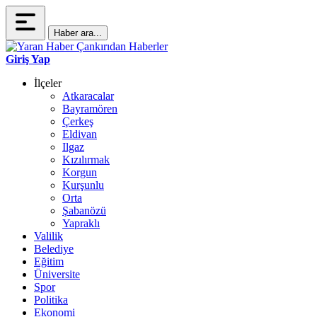
Haber ara...
Giriş Yap
İlçeler
Atkaracalar
Bayramören
Çerkeş
Eldivan
Ilgaz
Kızılırmak
Korgun
Kurşunlu
Orta
Şabanözü
Yapraklı
Valilik
Belediye
Eğitim
Üniversite
Spor
Politika
Ekonomi