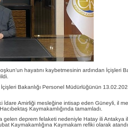
şkun’un hayatını kaybetmesinin ardından İçişleri B
ldi.
şleri Bakanlığı Personel Müdürlüğünün 13.02.2024 ta
İdare Amirliği mesleğine intisap eden Güneyli, il merk
s ve Hacıbektaş Kaymakamlığında tamamladı.
elen deprem felaketi nedeniyle Hatay ili Antakya 
şubat Kaymakamlığına Kaymakam refiki olarak atandı