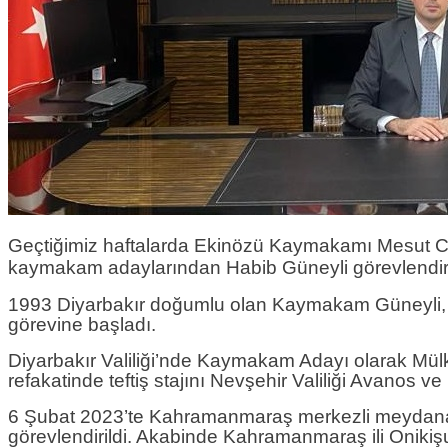
Geçtiğimiz haftalarda Ekinözü Kaymakamı Mesut Co
kaymakam adaylarından Habib Güneyli görevlendiri
1993 Diyarbakır doğumlu olan Kaymakam Güneyli, İçi
görevine başladı.
Diyarbakır Valiliği’nde Kaymakam Adayı olarak Mülki 
refakatinde teftiş stajını Nevşehir Valiliği Avano
6 Şubat 2023’te Kahramanmaraş merkezli meydana g
görevlendirildi. Akabinde Kahramanmaraş ili Oniki