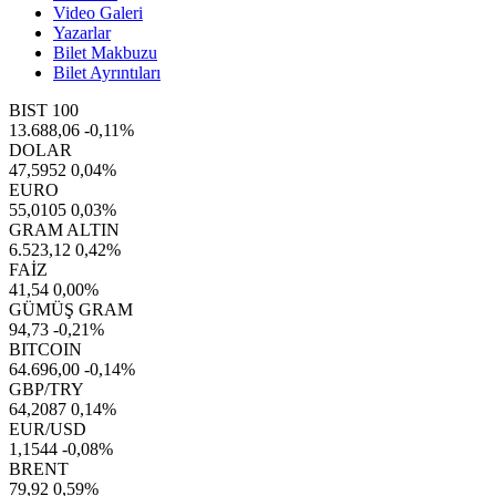
Video Galeri
Yazarlar
Bilet Makbuzu
Bilet Ayrıntıları
BIST 100
13.688,06
-0,11%
DOLAR
47,5952
0,04%
EURO
55,0105
0,03%
GRAM ALTIN
6.523,12
0,42%
FAİZ
41,54
0,00%
GÜMÜŞ GRAM
94,73
-0,21%
BITCOIN
64.696,00
-0,14%
GBP/TRY
64,2087
0,14%
EUR/USD
1,1544
-0,08%
BRENT
79,92
0,59%