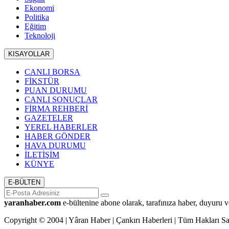
Ekonomi
Politika
Eğitim
Teknoloji
KISAYOLLAR
CANLI BORSA
FİKSTÜR
PUAN DURUMU
CANLI SONUÇLAR
FİRMA REHBERİ
GAZETELER
YEREL HABERLER
HABER GÖNDER
HAVA DURUMU
İLETİŞİM
KÜNYE
E-BÜLTEN
yaranhaber.com
e-bültenine abone olarak, tarafınıza haber, duyuru v
Copyright © 2004 | Yâran Haber | Çankırı Haberleri | Tüm Hakları Sak