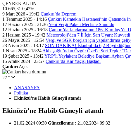
ÇEYREK ALTIN
10.665,31
0,42%
9 Mart 2026 - 19:42
Çankırı’da Deprem
1 Temmuz 2025 - 14:16
Çankırı Karatekin Hastanesi’nin Çatısında İn
17 Haziran 2025 - 21:36
Yeni Vergi Paketi Meclis’e Sunuldu
12 Haziran 2025 - 16:18
Çankırı’da Jandarma’nın 186. Kuruluş Yıl
2 Haziran 2025 - 19:42
Meteoroloji’den 7 İl İçin Sarı Uyarı: Kuvvetl
26 Mayıs 2025 - 12:54
Vergi ve SGK borçları için yapılandırma geli
23 Nisan 2025 - 13:17
SON DAKİKA! İstanbul’da 6,2 Büyüklüğünde
1 Nisan 2025 - 18:24
Akbaşoğlu’ndan Özgür Özel’e Sert Tepki: “Dar
19 Şubat 2025 - 13:42
YRP’li Yaylakent Belediye Başkanı Ayhan Çav
15 Aralık 2024 - 23:57
Çankırı’da Kar Yağışı Başladı
Çankırı
Açık
27 °
ANASAYFA
Politika
Ekinözü’ne Habib Güneyli atandı
Ekinözü’ne Habib Güneyli atandı
21.02.2024 09:30
Güncellenme :
21.02.2024 09:32