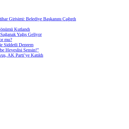
tihar Girişimi: Belediye Başkanını Çağırdı
 Dönümü Kutlandı
i Sağanak Yağış Geliyor
yor mu?
 Şiddetli Deprem
be Heveslisi Sensin!”
uş, AK Parti’ye Katıldı