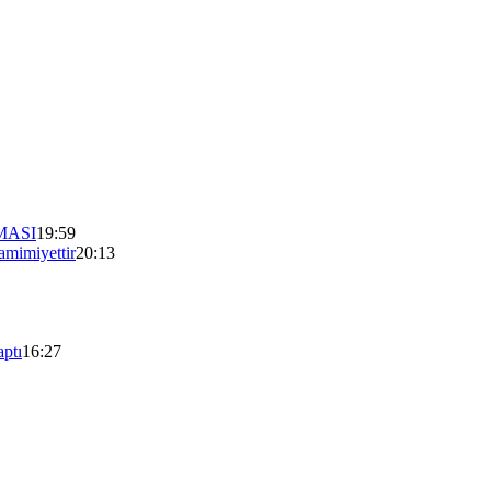
MASI
19:59
mimiyettir
20:13
aptı
16:27