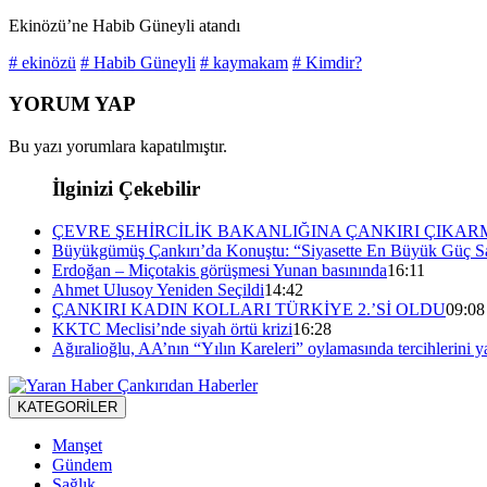
Ekinözü’ne Habib Güneyli atandı
# ekinözü
# Habib Güneyli
# kaymakam
# Kimdir?
YORUM YAP
Bu yazı yorumlara kapatılmıştır.
İlginizi Çekebilir
ÇEVRE ŞEHİRCİLİK BAKANLIĞINA ÇANKIRI ÇIKAR
Büyükgümüş Çankırı’da Konuştu: “Siyasette En Büyük Güç Sa
Erdoğan – Miçotakis görüşmesi Yunan basınında
16:11
Ahmet Ulusoy Yeniden Seçildi
14:42
ÇANKIRI KADIN KOLLARI TÜRKİYE 2.’Sİ OLDU
09:08
KKTC Meclisi’nde siyah örtü krizi
16:28
Ağıralioğlu, AA’nın “Yılın Kareleri” oylamasında tercihlerini y
KATEGORİLER
Manşet
Gündem
Sağlık