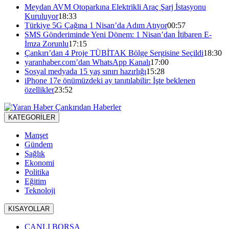
Meydan AVM Otoparkına Elektrikli Araç Şarj İstasyonu
Kuruluyor
18:33
Türkiye 5G Çağına 1 Nisan’da Adım Atıyor
00:57
SMS Gönderiminde Yeni Dönem: 1 Nisan’dan İtibaren E-
İmza Zorunlu
17:15
Çankırı’dan 4 Proje TÜBİTAK Bölge Sergisine Seçildi
18:30
yaranhaber.com’dan WhatsApp Kanalı
17:00
Sosyal medyada 15 yaş sınırı hazırlığı
15:28
iPhone 17e önümüzdeki ay tanıtılabilir: İşte beklenen
özellikler
23:52
KATEGORİLER
Manşet
Gündem
Sağlık
Ekonomi
Politika
Eğitim
Teknoloji
KISAYOLLAR
CANLI BORSA