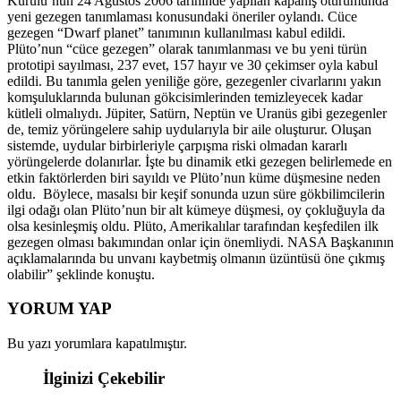
Kurulu’nun 24 Ağustos 2006 tarihinde yapılan kapanış oturumunda
yeni gezegen tanımlaması konusundaki öneriler oylandı. Cüce
gezegen “Dwarf planet” tanımının kullanılması kabul edildi.
Plüto’nun “cüce gezegen” olarak tanımlanması ve bu yeni türün
prototipi sayılması, 237 evet, 157 hayır ve 30 çekimser oyla kabul
edildi. Bu tanımla gelen yeniliğe göre, gezegenler civarlarını yakın
komşuluklarında bulunan gökcisimlerinden temizleyecek kadar
kütleli olmalıydı. Jüpiter, Satürn, Neptün ve Uranüs gibi gezegenler
de, temiz yörüngelere sahip uydularıyla bir aile oluşturur. Oluşan
sistemde, uydular birbirleriyle çarpışma riski olmadan kararlı
yörüngelerde dolanırlar. İşte bu dinamik etki gezegen belirlemede en
etkin faktörlerden biri sayıldı ve Plüto’nun küme düşmesine neden
oldu. Böylece, masalsı bir keşif sonunda uzun süre gökbilimcilerin
ilgi odağı olan Plüto’nun bir alt kümeye düşmesi, oy çokluğuyla da
olsa kesinleşmiş oldu. Plüto, Amerikalılar tarafından keşfedilen ilk
gezegen olması bakımından onlar için önemliydi. NASA Başkanının
açıklamalarında bu unvanı kaybetmiş olmanın üzüntüsü öne çıkmış
olabilir” şeklinde konuştu.
YORUM YAP
Bu yazı yorumlara kapatılmıştır.
İlginizi Çekebilir