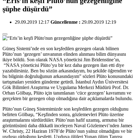
“Eris’in keşfi Plüto’nun gezegenliğine
şüphe düşürdü”
29.09.2019 12:17
Güncellenme :
29.09.2019 12:19
Güneş Sistemi’nde en son keşfedilen gezegen olarak bilinen
Plüto’nun ‘gezegen’ unvanının elinden alınması bilim dünyasını
ikiye böldü. Son olarak NASA yöneticisi Jim Bridenstine’ın,
“NASA yöneticisi Plüto’yu bir kez daha gezegen ilan etti diye
yazabilirsiniz. Ben bu sözün arkasındayım, bu şekilde öğrendim ve
bu bilginin doğruluğunun arkasındayım” sözleri Plüto konusundaki
tartışmaları yeniden gündeme getirdi. İstanbul Aydın Üniversitesi
Gök Bilimleri Araştırma ve Uygulama Merkezi Müdürü Prof. Dr.
Orhan Gölbaşı, Plüto için tanımlanan ‘cüce gezegen’ kavramını ve
gerçekten bir gezegen olup olmadığına dair açıklamalarda bulundu.
Plüto’nun Güneş Sistemimizde son keşfedilen gezegen olduğunu
belirten Gölbaşı, “Keşfinden sonra, gözlemevleri Plüto üzerine
araştırmalarını sürdürdüler. Plüto’nun hafif uzamış, armutsu bir
görüntüsünü daha dikkatli inceleyen Naval Gözlemevi’nden James
W. Christy, 22 Haziran 1978’de Plüto’nun yalnız olmadığını ve bir
uydusu olduğunu keşfetti. Uyduya ölüleri Yunan ölüm Tanrısı