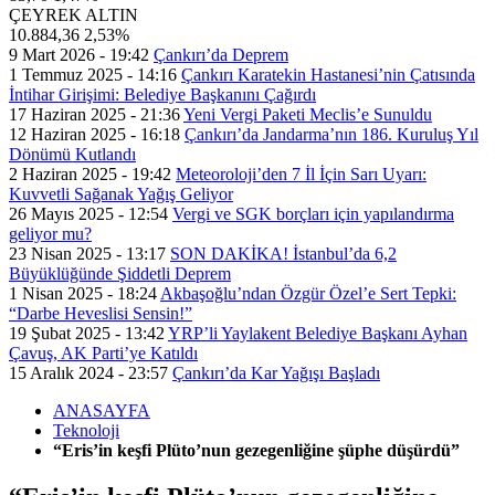
ÇEYREK ALTIN
10.884,36
2,53%
9 Mart 2026 - 19:42
Çankırı’da Deprem
1 Temmuz 2025 - 14:16
Çankırı Karatekin Hastanesi’nin Çatısında
İntihar Girişimi: Belediye Başkanını Çağırdı
17 Haziran 2025 - 21:36
Yeni Vergi Paketi Meclis’e Sunuldu
12 Haziran 2025 - 16:18
Çankırı’da Jandarma’nın 186. Kuruluş Yıl
Dönümü Kutlandı
2 Haziran 2025 - 19:42
Meteoroloji’den 7 İl İçin Sarı Uyarı:
Kuvvetli Sağanak Yağış Geliyor
26 Mayıs 2025 - 12:54
Vergi ve SGK borçları için yapılandırma
geliyor mu?
23 Nisan 2025 - 13:17
SON DAKİKA! İstanbul’da 6,2
Büyüklüğünde Şiddetli Deprem
1 Nisan 2025 - 18:24
Akbaşoğlu’ndan Özgür Özel’e Sert Tepki:
“Darbe Heveslisi Sensin!”
19 Şubat 2025 - 13:42
YRP’li Yaylakent Belediye Başkanı Ayhan
Çavuş, AK Parti’ye Katıldı
15 Aralık 2024 - 23:57
Çankırı’da Kar Yağışı Başladı
ANASAYFA
Teknoloji
“Eris’in keşfi Plüto’nun gezegenliğine şüphe düşürdü”