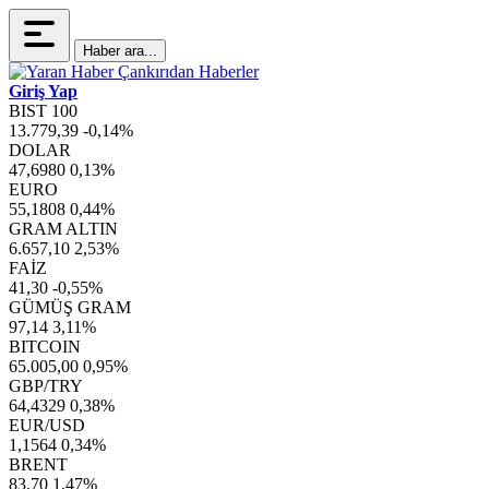
Haber ara...
Giriş Yap
BIST 100
13.779,39
-0,14%
DOLAR
47,6980
0,13%
EURO
55,1808
0,44%
GRAM ALTIN
6.657,10
2,53%
FAİZ
41,30
-0,55%
GÜMÜŞ GRAM
97,14
3,11%
BITCOIN
65.005,00
0,95%
GBP/TRY
64,4329
0,38%
EUR/USD
1,1564
0,34%
BRENT
83,70
1,47%