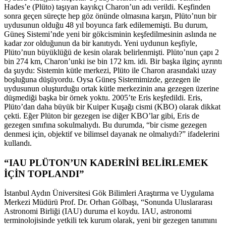
Hades’e (Plüto) taşıyan kayıkçı Charon’un adı verildi. Keşfinden
sonra geçen süreçte hep göz önünde olmasına karşın, Plüto’nun bir
uydusunun olduğu 48 yıl boyunca fark edilememişti. Bu durum,
Güneş Sistemi’nde yeni bir gökcisminin keşfedilmesinin aslında ne
kadar zor olduğunun da bir kanıtıydı. Yeni uydunun keşfiyle,
Plüto’nun büyüklüğü de kesin olarak belirlenmişti. Plüto’nun çapı 2
bin 274 km, Charon’unki ise bin 172 km. idi. Bir başka ilginç ayrıntı
da şuydu: Sistemin kütle merkezi, Plüto ile Charon arasındaki uzay
boşluğuna düşüyordu. Oysa Güneş Sistemimizde, gezegen ile
uydusunun oluşturduğu ortak kütle merkezinin ana gezegen üzerine
düşmediği başka bir örnek yoktu. 2005’te Eris keşfedildi. Eris,
Plüto’dan daha büyük bir Kuiper Kuşağı cismi (KBO) olarak dikkat
çekti. Eğer Plüton bir gezegen ise diğer KBO’lar gibi, Eris de
gezegen sınıfına sokulmalıydı. Bu durumda, “bir cisme gezegen
denmesi için, objektif ve bilimsel dayanak ne olmalıydı?” ifadelerini
kullandı.
“IAU PLÜTON’UN KADERİNİ BELİRLEMEK
İÇİN TOPLANDI”
İstanbul Aydın Üniversitesi Gök Bilimleri Araştırma ve Uygulama
Merkezi Müdürü Prof. Dr. Orhan Gölbaşı, “Sonunda Uluslararası
Astronomi Birliği (IAU) duruma el koydu. IAU, astronomi
terminolojisinde yetkili tek kurum olarak, yeni bir gezegen tanımını