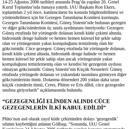
14-25 Ağustos 2006 tarihleri arasında Prag’da yapılan 26. Genel
Kurul Toplantısı’nda masaya yatırdı. IAU Başkanı Ron Ekers,
toplantıdan 2 yıl önce, katılımcıların bu konuda bilgilendirilmesi ve
yönlendirilmesi için bir Gezegen Tanımlama Komitesi kurmuştu.
Gezegen Tanımlama Komitesi, Güneş Sistemi’nde bulunan gezegen
ve diğer gökcisimlerinin üç sınıfa ayrılmasını öneriyordu: Gezegen:
Güneş etrafında bir yörüngede dolanan kendi kütle çekimi altında,
hidrostatik denge halinde ve hemen hemen küresel bir şekle sahip
olan ve yörüngesinin yakın komşuluğunu temizlemiş olan bir
gökcismidir. Cüce gezegen: Güneş etrafında bir yörüngede dolanan,
kendi kütle çekimi altında, hidrostatik denge halinde ve hemen
hemen küresel bir şekle sahip olan ancak yörüngesinin yakın
komşuluğunu temizlememiş olan ve kendisi bir gezegenin uydusu
olmayan gökcismidir. Güneş Sistemi’nin Küçük Nesneleri: Güneş
etrafında yörüngede dolanan ve yukarıdaki tanımlara girmeyen diğer
gökcisimlerinin tümü. Dolanma dönemleri 200 yıldan daha uzun
küçük cisimlerin tümü, Ceres, Plüton ve Eris dâhil, cüce gezegenler
sınıfına giriyorlardı” açıklamasında bulundu.
“GEZEGENLİĞİ ELİNDEN ALINDI CÜCE
GEZEGENLERİN İLKİ KABUL EDİLDİ”
Plüto’nun asıl olarak zayıf kütle çekiminden dolayı ‘gezegenlik’
sıfatını kaybettiğini anlatan Gölbaşı, “Sonunda, IAU Genel