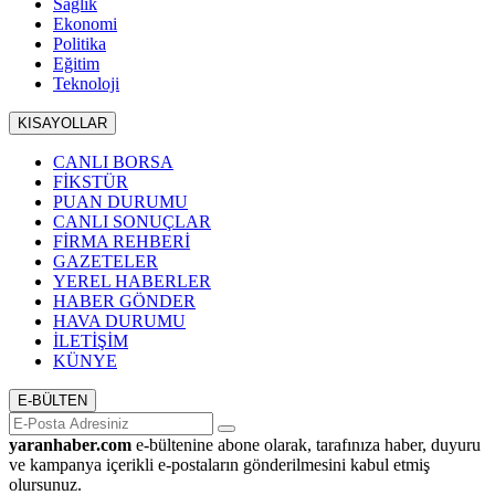
Sağlık
Ekonomi
Politika
Eğitim
Teknoloji
KISAYOLLAR
CANLI BORSA
FİKSTÜR
PUAN DURUMU
CANLI SONUÇLAR
FİRMA REHBERİ
GAZETELER
YEREL HABERLER
HABER GÖNDER
HAVA DURUMU
İLETİŞİM
KÜNYE
E-BÜLTEN
yaranhaber.com
e-bültenine abone olarak, tarafınıza haber, duyuru
ve kampanya içerikli e-postaların gönderilmesini kabul etmiş
olursunuz.