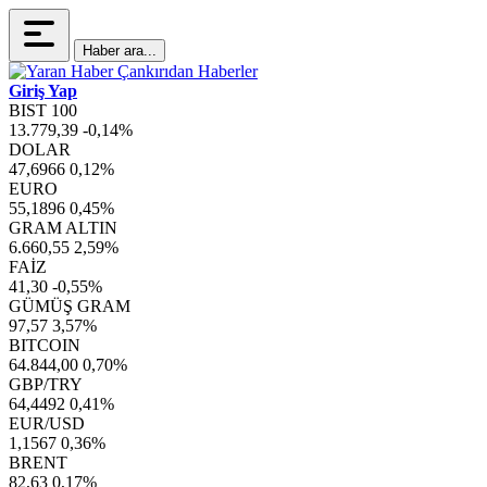
Haber ara...
Giriş Yap
BIST 100
13.779,39
-0,14%
DOLAR
47,6966
0,12%
EURO
55,1896
0,45%
GRAM ALTIN
6.660,55
2,59%
FAİZ
41,30
-0,55%
GÜMÜŞ GRAM
97,57
3,57%
BITCOIN
64.844,00
0,70%
GBP/TRY
64,4492
0,41%
EUR/USD
1,1567
0,36%
BRENT
82,63
0,17%