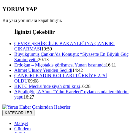
YORUM YAP
Bu yazı yorumlara kapatılmıştır.
İlginizi Çekebilir
ÇEVRE ŞEHİRCİLİK BAKANLIĞINA ÇANKIRI
ÇIKARMASI
19:59
Büyükgümüş Çankırı’da Konuştu: “Siyasette En Büyük Güç
Samimiyettir
20:13
Erdoğan – Miçotakis görüşmesi Yunan basınında
16:11
Ahmet Ulusoy Yeniden Seçildi
14:42
ÇANKIRI KADIN KOLLARI TÜRKİYE 2.’Sİ
OLDU
09:08
KKTC Meclisi’nde siyah örtü krizi
16:28
Ağıralioğlu, AA’nın “Yılın Kareleri” oylamasında tercihlerini
yaptı
16:27
KATEGORİLER
Manşet
Gündem