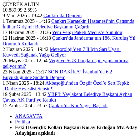
ÇEYREK ALTIN
10.889,99
2,59%
9 Mart 2026 - 19:42
Çankırı’da Deprem
1 Temmuz 2025 - 14:16
Çankırı Karatekin Hastanesi’nin Çatısında
İntihar Girişimi: Belediye Başkanını Çağırdı
17 Haziran 2025 - 21:36
Yeni Vergi Paketi Meclis’e Sunuldu
12 Haziran 2025 - 16:18
Çankırı’da Jandarma’nın 186. Kuruluş Yıl
Dönümü Kutlandı
2 Haziran 2025 - 19:42
Meteoroloji’den 7 İl İçin Sarı Uyarı:
Kuvvetli Sağanak Yağış Geliyor
26 Mayıs 2025 - 12:54
Vergi ve SGK borçları için yapılandırma
geliyor mu?
23 Nisan 2025 - 13:17
SON DAKİKA! İstanbul’da 6,2
Büyüklüğünde Şiddetli Deprem
1 Nisan 2025 - 18:24
Akbaşoğlu’ndan Özgür Özel’e Sert Tepki:
“Darbe Heveslisi Sensin!”
19 Şubat 2025 - 13:42
YRP’li Yaylakent Belediye Başkanı Ayhan
Çavuş, AK Parti’ye Katıldı
15 Aralık 2024 - 23:57
Çankırı’da Kar Yağışı Başladı
ANASAYFA
Politika
Eski İl Gençlik Kolları Başkanı Koray Erdoğan Mv. Aday
Adaylığını açıkladı