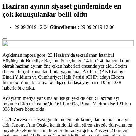
Haziran ayının siyaset gündeminde en
çok konuşulanlar belli oldu
29.09.2019 12:04
Güncellenme :
29.09.2019 12:06
Açıklanan rapora göre, 23 Haziran’da tekrarlanan İstanbul
Büyükşehir Belediye Başkanlığı seçimleri 14 bin 240 habere konu
olarak haziran ayının öne çıkan haberleri arasında yer aldı. Seçim
dönemi birçok kanal tarafında yayınlanan Ak Parti (AKP) adayı
Binali Yıldırım ve Cumhuriyet Halk Partisi (CHP) adayı Ekrem
İmamoğlu’nun bir araya geldiği ortaklaşa yayın ise 10 bin 238
haberle öne çıktı.
Adayların medya yansımaları ise şu şekilde oldu: Haziran ayı
boyunca Ekrem İmamoğlu 161 bin 998, Binali Yıldırım ise 131 bin
306 habere konu oldu.
G-20 Zirvesi ise siyasi gündemin en çok konuşulanları arasında yer
aldı. Japonya’nın Osaka kentinde iki gün süren zirvede dünyanın en
büyük 20 ekonomisinin liderleri bir araya geldi. Zirveye 2 binden
fazla gazeteci, 19 lider ve Avrupa Birliği'nden de delegelerin yer