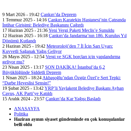
9 Mart 2026 - 19:42
Çankırı’da Deprem
1 Temmuz 2025 - 14:16
Çankırı Karatekin Hastanesi’nin Çatısında
İntihar Girişimi: Belediye Başkanını Çağırdı
17 Haziran 2025 - 21:36
Yeni Vergi Paketi Meclis’e Sunuldu
12 Haziran 2025 - 16:18
Çankırı’da Jandarma’nın 186. Kuruluş Yıl
Dönümü Kutlandı
2 Haziran 2025 - 19:42
Meteoroloji’den 7 İl İçin Sarı Uyarı:
Kuvvetli Sağanak Yağış Geliyor
26 Mayıs 2025 - 12:54
Vergi ve SGK borçları için yapılandırma
geliyor mu?
23 Nisan 2025 - 13:17
SON DAKİKA! İstanbul’da 6,2
Büyüklüğünde Şiddetli Deprem
1 Nisan 2025 - 18:24
Akbaşoğlu’ndan Özgür Özel’e Sert Tepki:
“Darbe Heveslisi Sensin!”
19 Şubat 2025 - 13:42
YRP’li Yaylakent Belediye Başkanı Ayhan
Çavuş, AK Parti’ye Katıldı
15 Aralık 2024 - 23:57
Çankırı’da Kar Yağışı Başladı
ANASAYFA
Politika
Haziran ayının siyaset gündeminde en çok konuşulanlar
belli oldu