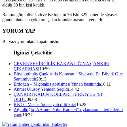
aldığı 30 bin kişi katıldı.
Rapora göre büyük zirve ise toplam 36 Bin 325 haber ile siyaset
gündeminde en çok konuşulan konular arasında yer aldı.
YORUM YAP
Bu yazı yorumlara kapatılmıştır.
İlginizi Çekebilir
ÇEVRE ŞEHİRCİLİK BAKANLIĞINA ÇANKIRI
ÇIKARMASI
19:59
Büyükgümüş Çankırı’da Konuştu: “Siyasette En Büyük Güç
Samimiyettir
20:13
Erdoğan – Miçotakis görüşmesi Yunan basınında
16:11
Ahmet Ulusoy Yeniden Seçildi
14:42
ÇANKIRI KADIN KOLLARI TÜRKİYE 2.’Sİ
OLDU
09:08
KKTC Meclisi’nde siyah örtü krizi
16:28
Ağıralioğlu, AA’nın “Yılın Kareleri” oylamasında tercihlerini
yaptı
16:27