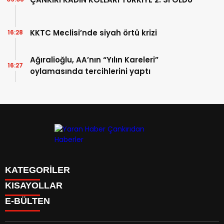
KKTC Meclisi’nde siyah örtü krizi
16:28
Ağıralioğlu, AA’nın “Yılın Kareleri”
16:27
oylamasında tercihlerini yaptı
KATEGORİLER
KISAYOLLAR
Manşet
E-BÜLTEN
Gündem
CANLI BORSA
Sağlık
FİKSTÜR