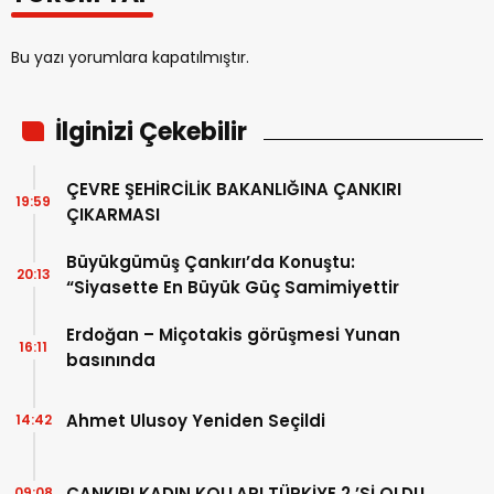
Bu yazı yorumlara kapatılmıştır.
İlginizi Çekebilir
ÇEVRE ŞEHİRCİLİK BAKANLIĞINA ÇANKIRI
19:59
ÇIKARMASI
Büyükgümüş Çankırı’da Konuştu:
20:13
“Siyasette En Büyük Güç Samimiyettir
Erdoğan – Miçotakis görüşmesi Yunan
16:11
basınında
Ahmet Ulusoy Yeniden Seçildi
14:42
ÇANKIRI KADIN KOLLARI TÜRKİYE 2.’Sİ OLDU
09:08