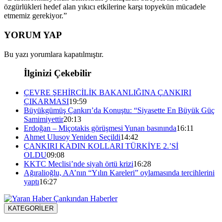
özgürlükleri hedef alan yıkıcı etkilerine karşı topyekün mücadele
etmemiz gerekiyor.”
YORUM YAP
Bu yazı yorumlara kapatılmıştır.
İlginizi Çekebilir
ÇEVRE ŞEHİRCİLİK BAKANLIĞINA ÇANKIRI
ÇIKARMASI
19:59
Büyükgümüş Çankırı’da Konuştu: “Siyasette En Büyük Güç
Samimiyettir
20:13
Erdoğan – Miçotakis görüşmesi Yunan basınında
16:11
Ahmet Ulusoy Yeniden Seçildi
14:42
ÇANKIRI KADIN KOLLARI TÜRKİYE 2.’Sİ
OLDU
09:08
KKTC Meclisi’nde siyah örtü krizi
16:28
Ağıralioğlu, AA’nın “Yılın Kareleri” oylamasında tercihlerini
yaptı
16:27
KATEGORİLER