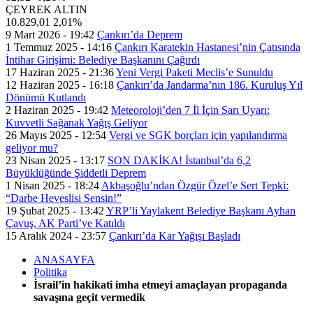
ÇEYREK ALTIN
10.829,01
2,01%
9 Mart 2026 - 19:42
Çankırı’da Deprem
1 Temmuz 2025 - 14:16
Çankırı Karatekin Hastanesi’nin Çatısında
İntihar Girişimi: Belediye Başkanını Çağırdı
17 Haziran 2025 - 21:36
Yeni Vergi Paketi Meclis’e Sunuldu
12 Haziran 2025 - 16:18
Çankırı’da Jandarma’nın 186. Kuruluş Yıl
Dönümü Kutlandı
2 Haziran 2025 - 19:42
Meteoroloji’den 7 İl İçin Sarı Uyarı:
Kuvvetli Sağanak Yağış Geliyor
26 Mayıs 2025 - 12:54
Vergi ve SGK borçları için yapılandırma
geliyor mu?
23 Nisan 2025 - 13:17
SON DAKİKA! İstanbul’da 6,2
Büyüklüğünde Şiddetli Deprem
1 Nisan 2025 - 18:24
Akbaşoğlu’ndan Özgür Özel’e Sert Tepki:
“Darbe Heveslisi Sensin!”
19 Şubat 2025 - 13:42
YRP’li Yaylakent Belediye Başkanı Ayhan
Çavuş, AK Parti’ye Katıldı
15 Aralık 2024 - 23:57
Çankırı’da Kar Yağışı Başladı
ANASAYFA
Politika
İsrail’in hakikati imha etmeyi amaçlayan propaganda
savaşına geçit vermedik