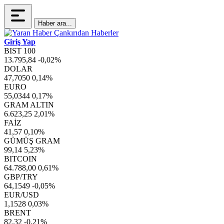
Haber ara...
Giriş Yap
BIST 100
13.795,84
-0,02%
DOLAR
47,7050
0,14%
EURO
55,0344
0,17%
GRAM ALTIN
6.623,25
2,01%
FAİZ
41,57
0,10%
GÜMÜŞ GRAM
99,14
5,23%
BITCOIN
64.788,00
0,61%
GBP/TRY
64,1549
-0,05%
EUR/USD
1,1528
0,03%
BRENT
82,32
-0,21%