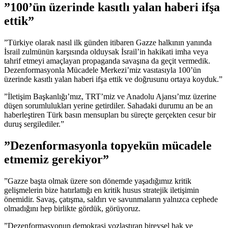
”100’ün üzerinde kasıtlı yalan haberi ifşa
ettik”
”Türkiye olarak nasıl ilk günden itibaren Gazze halkının yanında
İsrail zulmünün karşısında olduysak İsrail’in hakikati imha veya
tahrif etmeyi amaçlayan propaganda savaşına da geçit vermedik.
Dezenformasyonla Mücadele Merkezi’miz vasıtasıyla 100’ün
üzerinde kasıtlı yalan haberi ifşa ettik ve doğrusunu ortaya koyduk.”
”İletişim Başkanlığı’mız, TRT’miz ve Anadolu Ajansı’mız üzerine
düşen sorumlulukları yerine getirdiler. Sahadaki durumu an be an
haberleştiren Türk basın mensupları bu süreçte gerçekten cesur bir
duruş sergilediler.”
”Dezenformasyonla topyekün mücadele
etmemiz gerekiyor”
”Gazze başta olmak üzere son dönemde yaşadığımız kritik
gelişmelerin bize hatırlattığı en kritik husus stratejik iletişimin
önemidir. Savaş, çatışma, saldırı ve savunmaların yalnızca cephede
olmadığını hep birlikte gördük, görüyoruz.
”Dezenformasyonun demokrasi yozlaştıran bireysel hak ve