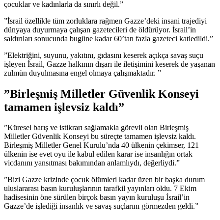
çocuklar ve kadınlarla da sınırlı değil.”
”İsrail özellikle tüm zorluklara rağmen Gazze’deki insani trajediyi
dünyaya duyurmaya çalışan gazetecileri de öldürüyor. İsrail’in
saldırıları sonucunda bugüne kadar 60’tan fazla gazeteci katledildi.”
”Elektriğini, suyunu, yakıtını, gıdasını keserek açıkça savaş suçu
işleyen İsrail, Gazze halkının dışarı ile iletişimini keserek de yaşanan
zulmün duyulmasına engel olmaya çalışmaktadır. ”
”Birleşmiş Milletler Güvenlik Konseyi
tamamen işlevsiz kaldı”
”Küresel barış ve istikrarı sağlamakla görevli olan Birleşmiş
Milletler Güvenlik Konseyi bu süreçte tamamen işlevsiz kaldı.
Birleşmiş Milletler Genel Kurulu’nda 40 ülkenin çekimser, 121
ülkenin ise evet oyu ile kabul edilen karar ise insanlığın ortak
vicdanını yansıtması bakımından anlamlıydı, değerliydi.”
”Bizi Gazze krizinde çocuk ölümleri kadar üzen bir başka durum
uluslararası basın kuruluşlarının tarafkil yayınları oldu. 7 Ekim
hadisesinin öne sürülen birçok basın yayın kuruluşu İsrail’in
Gazze’de işlediği insanlık ve savaş suçlarını görmezden geldi.”