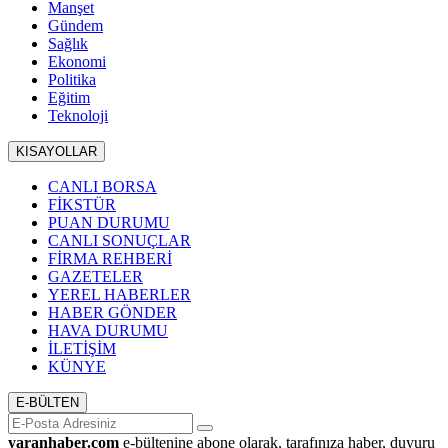
Manşet
Gündem
Sağlık
Ekonomi
Politika
Eğitim
Teknoloji
KISAYOLLAR
CANLI BORSA
FİKSTÜR
PUAN DURUMU
CANLI SONUÇLAR
FİRMA REHBERİ
GAZETELER
YEREL HABERLER
HABER GÖNDER
HAVA DURUMU
İLETİŞİM
KÜNYE
E-BÜLTEN
yaranhaber.com
e-bültenine abone olarak, tarafınıza haber, duyuru