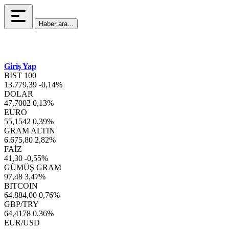
Haber ara...
Giriş Yap
BIST 100
13.779,39
-0,14%
DOLAR
47,7002
0,13%
EURO
55,1542
0,39%
GRAM ALTIN
6.675,80
2,82%
FAİZ
41,30
-0,55%
GÜMÜŞ GRAM
97,48
3,47%
BITCOIN
64.884,00
0,76%
GBP/TRY
64,4178
0,36%
EUR/USD