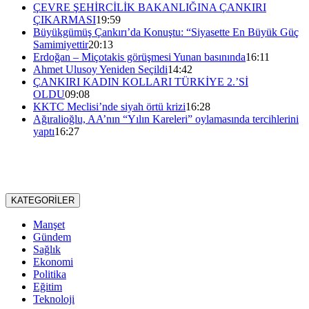
ÇEVRE ŞEHİRCİLİK BAKANLIĞINA ÇANKIRI
ÇIKARMASI
19:59
Büyükgümüş Çankırı’da Konuştu: “Siyasette En Büyük Güç
Samimiyettir
20:13
Erdoğan – Miçotakis görüşmesi Yunan basınında
16:11
Ahmet Ulusoy Yeniden Seçildi
14:42
ÇANKIRI KADIN KOLLARI TÜRKİYE 2.’Sİ
OLDU
09:08
KKTC Meclisi’nde siyah örtü krizi
16:28
Ağıralioğlu, AA’nın “Yılın Kareleri” oylamasında tercihlerini
yaptı
16:27
KATEGORİLER
Manşet
Gündem
Sağlık
Ekonomi
Politika
Eğitim
Teknoloji