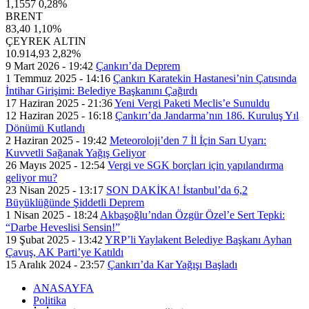
1,1557
0,28%
BRENT
83,40
1,10%
ÇEYREK ALTIN
10.914,93
2,82%
9 Mart 2026 - 19:42
Çankırı’da Deprem
1 Temmuz 2025 - 14:16
Çankırı Karatekin Hastanesi’nin Çatısında
İntihar Girişimi: Belediye Başkanını Çağırdı
17 Haziran 2025 - 21:36
Yeni Vergi Paketi Meclis’e Sunuldu
12 Haziran 2025 - 16:18
Çankırı’da Jandarma’nın 186. Kuruluş Yıl
Dönümü Kutlandı
2 Haziran 2025 - 19:42
Meteoroloji’den 7 İl İçin Sarı Uyarı:
Kuvvetli Sağanak Yağış Geliyor
26 Mayıs 2025 - 12:54
Vergi ve SGK borçları için yapılandırma
geliyor mu?
23 Nisan 2025 - 13:17
SON DAKİKA! İstanbul’da 6,2
Büyüklüğünde Şiddetli Deprem
1 Nisan 2025 - 18:24
Akbaşoğlu’ndan Özgür Özel’e Sert Tepki:
“Darbe Heveslisi Sensin!”
19 Şubat 2025 - 13:42
YRP’li Yaylakent Belediye Başkanı Ayhan
Çavuş, AK Parti’ye Katıldı
15 Aralık 2024 - 23:57
Çankırı’da Kar Yağışı Başladı
ANASAYFA
Politika