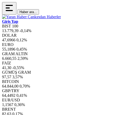
Haber ara...
Giriş Yap
BIST 100
13.779,39
-0,14%
DOLAR
47,6966
0,12%
EURO
55,1896
0,45%
GRAM ALTIN
6.660,55
2,59%
FAİZ
41,30
-0,55%
GÜMÜŞ GRAM
97,57
3,57%
BITCOIN
64.844,00
0,70%
GBP/TRY
64,4492
0,41%
EUR/USD
1,1567
0,36%
BRENT
82,63
0,17%