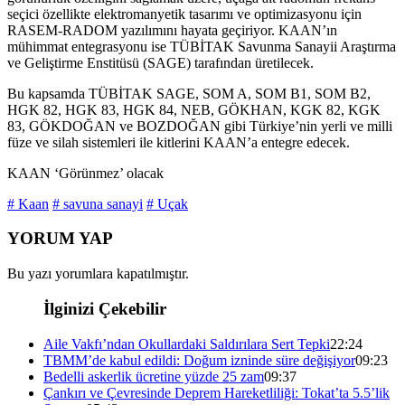
seçici özellikte elektromanyetik tasarımı ve optimizasyonu için
RASEM-RADOM yazılımını hayata geçiriyor. KAAN’ın
mühimmat entegrasyonu ise TÜBİTAK Savunma Sanayii Araştırma
ve Geliştirme Enstitüsü (SAGE) tarafından üretilecek.
Bu kapsamda TÜBİTAK SAGE, SOM A, SOM B1, SOM B2,
HGK 82, HGK 83, HGK 84, NEB, GÖKHAN, KGK 82, KGK
83, GÖKDOĞAN ve BOZDOĞAN gibi Türkiye’nin yerli ve milli
füze ve silah sistemleri ile kitlerini KAAN’a entegre edecek.
KAAN ‘Görünmez’ olacak
# Kaan
# savuna sanayi
# Uçak
YORUM YAP
Bu yazı yorumlara kapatılmıştır.
İlginizi Çekebilir
Aile Vakfı’ndan Okullardaki Saldırılara Sert Tepki
22:24
TBMM’de kabul edildi: Doğum izninde süre değişiyor
09:23
Bedelli askerlik ücretine yüzde 25 zam
09:37
Çankırı ve Çevresinde Deprem Hareketliliği: Tokat’ta 5.5’lik