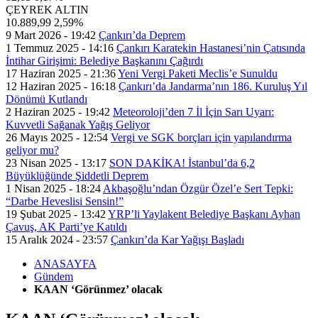
ÇEYREK ALTIN
10.889,99
2,59%
9 Mart 2026 - 19:42
Çankırı’da Deprem
1 Temmuz 2025 - 14:16
Çankırı Karatekin Hastanesi’nin Çatısında
İntihar Girişimi: Belediye Başkanını Çağırdı
17 Haziran 2025 - 21:36
Yeni Vergi Paketi Meclis’e Sunuldu
12 Haziran 2025 - 16:18
Çankırı’da Jandarma’nın 186. Kuruluş Yıl
Dönümü Kutlandı
2 Haziran 2025 - 19:42
Meteoroloji’den 7 İl İçin Sarı Uyarı:
Kuvvetli Sağanak Yağış Geliyor
26 Mayıs 2025 - 12:54
Vergi ve SGK borçları için yapılandırma
geliyor mu?
23 Nisan 2025 - 13:17
SON DAKİKA! İstanbul’da 6,2
Büyüklüğünde Şiddetli Deprem
1 Nisan 2025 - 18:24
Akbaşoğlu’ndan Özgür Özel’e Sert Tepki:
“Darbe Heveslisi Sensin!”
19 Şubat 2025 - 13:42
YRP’li Yaylakent Belediye Başkanı Ayhan
Çavuş, AK Parti’ye Katıldı
15 Aralık 2024 - 23:57
Çankırı’da Kar Yağışı Başladı
ANASAYFA
Gündem
KAAN ‘Görünmez’ olacak