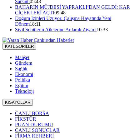
Sarsıntı
05:43
BAHARIN MÜJDESİ YAPRAKLI’DAN GELDİ: KAR
ÇİÇEKLERİ AÇTI
09:48
Doğum İzinleri Uzuyor: Çalışma Hayatında Yeni
Dönem
18:11
Sivil Şehitlerin Ailelerine Anlamlı Ziyaret
10:33
KATEGORİLER
Manşet
Gündem
Sağlık
Ekonomi
Politika
Eğitim
Teknoloji
KISAYOLLAR
CANLI BORSA
FİKSTÜR
PUAN DURUMU
CANLI SONUÇLAR
FİRMA REHBERİ