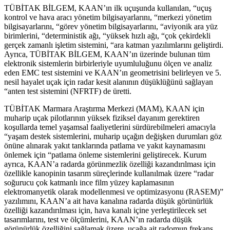
TÜBİTAK BİLGEM, KAAN’ın ilk uçuşunda kullanılan, “uçuş
kontrol ve hava aracı yönetim bilgisayarlarını, “merkezi yönetim
bilgisayarlarını, “görev yönetim bilgisayarlarını, “aviyonik ara yüz
birimlerini, “deterministik ağı, “yüksek hızlı ağı, “çok çekirdekli
gerçek zamanlı işletim sistemini, “ara katman yazılımlarını geliştirdi.
Ayrıca, TÜBİTAK BİLGEM, KAAN’ın üzerinde bulunan tüm
elektronik sistemlerin birbirleriyle uyumluluğunu ölçen ve analiz
eden EMC test sistemini ve KAAN’ın geometrisini belirleyen ve 5.
nesil hayalet uçak için radar kesit alanının düşüklüğünü sağlayan
“anten test sistemini (NFRTF) de üretti.
TÜBİTAK Marmara Araştırma Merkezi (MAM), KAAN için
muharip uçak pilotlarının yüksek fiziksel dayanım gerektiren
koşullarda temel yaşamsal faaliyetlerini sürdürebilmeleri amacıyla
“yaşam destek sistemlerini, muharip uçağın değişken durumları göz
önüne alınarak yakıt tanklarında patlama ve yakıt kaynamasını
önlemek için “patlama önleme sistemlerini geliştirecek. Kurum
ayrıca, KAAN’a radarda görünmezlik özelliği kazandırılması için
özellikle kanopinin tasarım süreçlerinde kullanılmak üzere “radar
soğurucu çok katmanlı ince film yüzey kaplamasının
elektromanyetik olarak modellenmesi ve optimizasyonu (RASEM)”
yazılımını, KAAN’a ait hava kanalına radarda düşük görünürlük
özelliği kazandırılması için, hava kanalı içine yerleştirilecek set
tasarımlarını, test ve ölçümlerini, KAAN’ın radarda düşük
görünürlük özelliğini sağlamak üzere, uçağa ait radomun frekans